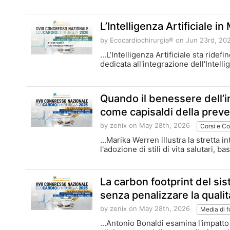
L’Intelligenza Artificiale 
by Ecocardiochirurgia®
on Jun 23rd, 20
...L’Intelligenza Artificiale sta rid
dedicata all'integrazione dell'Intelli
Quando il benessere dell’in
come capisaldi della preve
by zenix
on May 28th, 2026
Corsi e Co
...Marika Werren illustra la stretta 
l'adozione di stili di vita salutari, b
La carbon footprint del s
senza penalizzare la qualit
by zenix
on May 28th, 2026
Media di 
...Antonio Bonaldi esamina l'impatto 