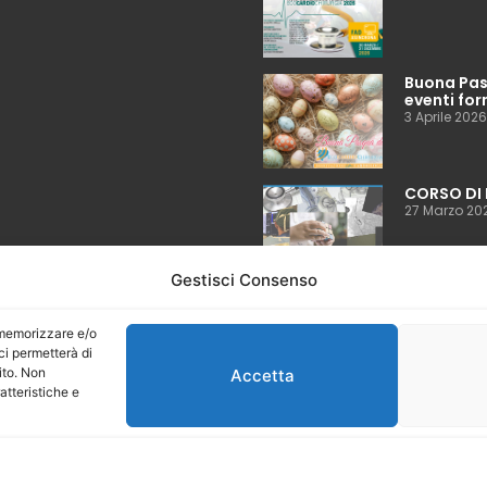
Buona Pasq
eventi for
3 Aprile 2026
CORSO DI 
27 Marzo 20
Gestisci Consenso
Language
r memorizzare e/o
ci permetterà di
ito. Non
Accetta
atteristiche e
6 EcoCardioChirurgia®
Condizioni d'uso
Informativa sulla privacy
Informativa sui