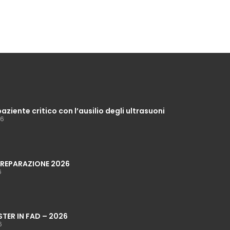
paziente critico con l’ausilio degli ultrasuoni
26
 PREPARAZIONE 2026
6
STER IN FAD – 2026
6