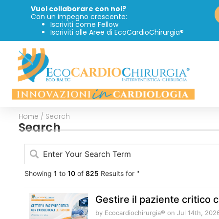
Vuoi collaborare con noi?
Con un impegno crescente:
Iscriviti come Fellow
Iscriviti alle Aree di EcoCardioChirurgia®
Home
/
Search
Search
Showing
1
to
10
of
825
Results for ''
Gestire il paziente critico c
by Ecocardiochirurgia®
on Jul 14th, 202