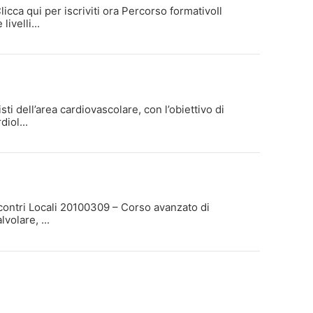
a qui per iscriviti ora Percorso formativoIl
ivelli...
 dell’area cardiovascolare, con l’obiettivo di
iol...
ncontri Locali 20100309 – Corso avanzato di
volare, ...