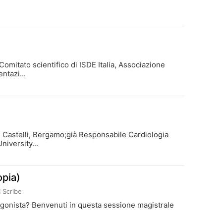
mitato scientifico di ISDE Italia, Associazione
ntazi...
s Castelli, Bergamo;già Responsabile Cardiologia
iversity...
opia)
I Scribe
protagonista? Benvenuti in questa sessione magistrale