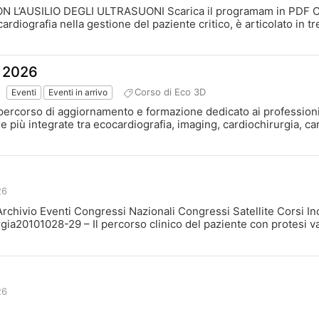
 L’AUSILIO DEGLI ULTRASUONI Scarica il programam in PDF Clicc
rdiografia nella gestione del paziente critico, è articolato in tre l
 2026
Corso di Eco 3D
Eventi
Eventi in arrivo
ercorso di aggiornamento e formazione dedicato ai professionisti
 più integrate tra ecocardiografia, imaging, cardiochirurgia, card
26
 Archivio Eventi Congressi Nazionali Congressi Satellite Corsi I
gia20101028-29 – Il percorso clinico del paziente con protesi val
26