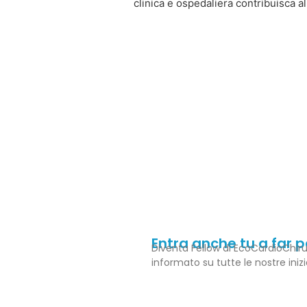
clinica e ospedaliera contribuisca a
Entra anche tu a far 
Diventa Fellow di EcoCardioChiru
informato su tutte le nostre iniz