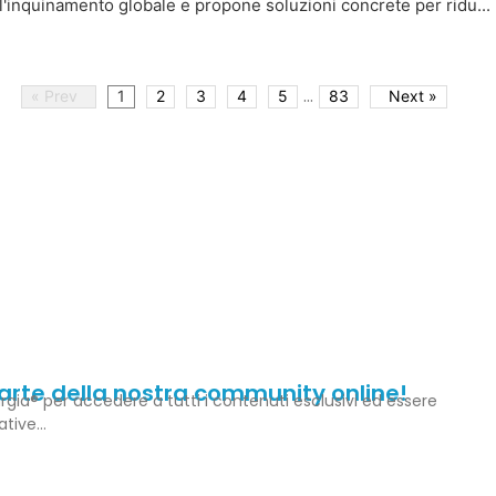
ll'inquinamento globale e propone soluzioni concrete per ridu...
...
« Prev
1
2
3
4
5
83
Next »
parte della nostra community online!
rgia® per accedere a tutti i contenuti esclusivi ed essere
iative…