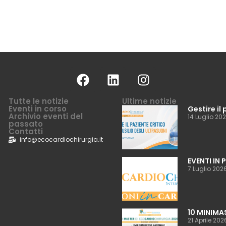
Tutte le notizie
Ultime notizie
Eventi in corso
Gestire il 
Archivio eventi del
14 Luglio 20
passato
Contatti
info@ecocardiochirurgia.it
EVENTI IN
7 Luglio 202
10 MINIMA
21 Aprile 202