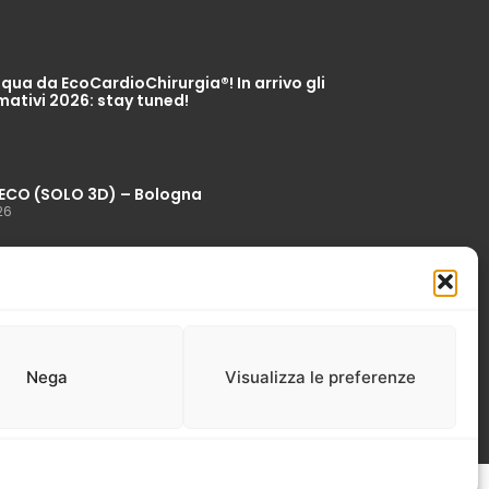
ua da EcoCardioChirurgia®! In arrivo gli
mativi 2026: stay tuned!
ECO (SOLO 3D) – Bologna
26
Nega
Visualizza le preferenze
 cookie