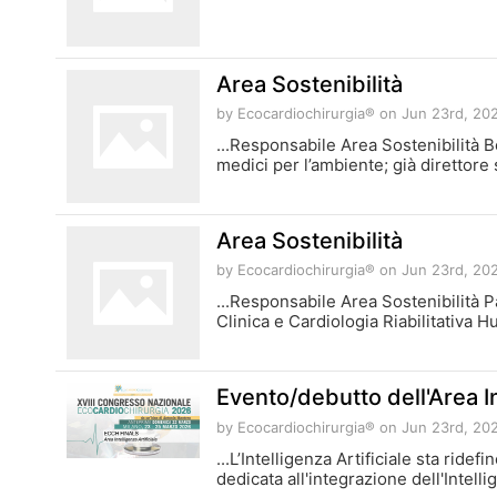
Area Sostenibilità
by Ecocardiochirurgia®
on Jun 23rd, 20
...Responsabile Area Sostenibilità 
medici per l’ambiente; già direttore
Area Sostenibilità
by Ecocardiochirurgia®
on Jun 23rd, 20
...Responsabile Area Sostenibilità 
Clinica e Cardiologia Riabilitativa
Evento/debutto dell'Area In
by Ecocardiochirurgia®
on Jun 23rd, 20
...L’Intelligenza Artificiale sta rid
dedicata all'integrazione dell'Intelli