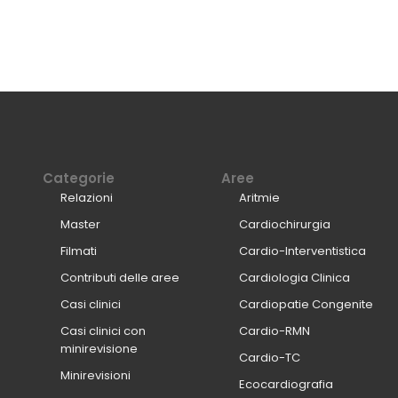
Categorie
Aree
Relazioni
Aritmie
Master
Cardiochirurgia
Filmati
Cardio-Interventistica
Contributi delle aree
Cardiologia Clinica
Casi clinici
Cardiopatie Congenite
Casi clinici con
Cardio-RMN
minirevisione
Cardio-TC
Minirevisioni
Ecocardiografia