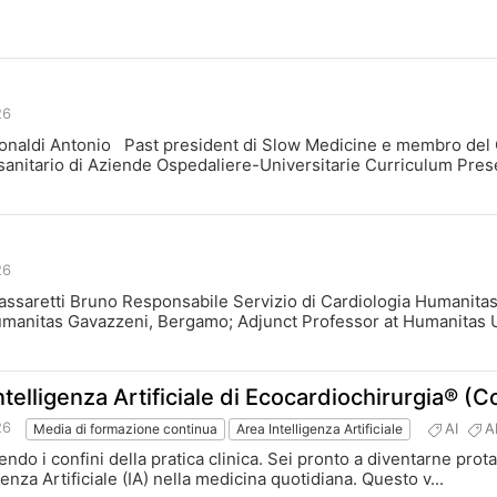
26
Bonaldi Antonio Past president di Slow Medicine e membro del Co
 sanitario di Aziende Ospedaliere-Universitarie Curriculum Prese
26
Passaretti Bruno Responsabile Servizio di Cardiologia Humanita
 Humanitas Gavazzeni, Bergamo; Adjunct Professor at Humanitas Un
telligenza Artificiale di Ecocardiochirurgia® (C
26
AI
A
Media di formazione continua
Area Intelligenza Artificiale
efinendo i confini della pratica clinica. Sei pronto a diventarne 
genza Artificiale (IA) nella medicina quotidiana. Questo v...