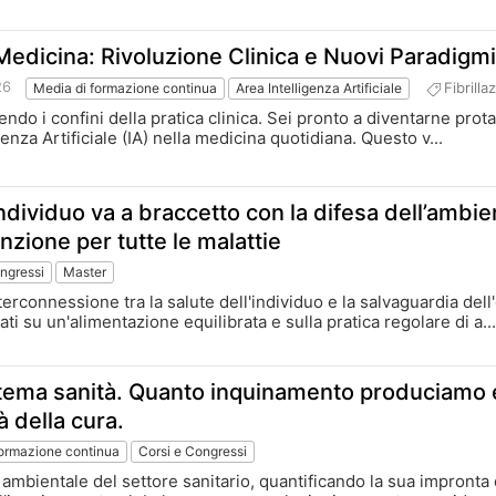
in Medicina: Rivoluzione Clinica e Nuovi Paradigm
26
Fibrilla
Media di formazione continua
Area Intelligenza Artificiale
efinendo i confini della pratica clinica. Sei pronto a diventarne 
genza Artificiale (IA) nella medicina quotidiana. Questo v...
dividuo va a braccetto con la difesa dell’ambien
nzione per tutte le malattie
ngressi
Master
interconnessione tra la salute dell'individuo e la salvaguardia de
asati su un'alimentazione equilibrata e sulla pratica regolare di a..
istema sanità. Quanto inquinamento produciamo 
à della cura.
formazione continua
Corsi e Congressi
ambientale del settore sanitario, quantificando la sua impronta di