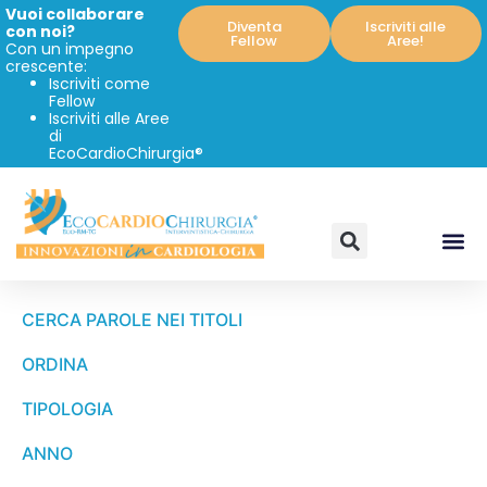
Vuoi collaborare
Diventa
Iscriviti alle
con noi?
Fellow
Aree!
Con un impegno
crescente:
Iscriviti come
Fellow
Iscriviti alle Aree
di
EcoCardioChirurgia®
CERCA PAROLE NEI TITOLI
ORDINA
TIPOLOGIA
ANNO