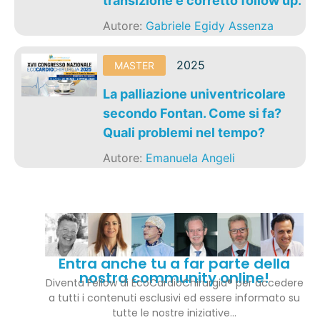
transizione e corretto follow up.
Autore:
Gabriele Egidy Assenza
2025
MASTER
La palliazione univentricolare
secondo Fontan. Come si fa?
Quali problemi nel tempo?
Autore:
Emanuela Angeli
Entra anche tu a far parte della
nostra community online!
Diventa Fellow di EcoCardioChirurgia® per accedere
a tutti i contenuti esclusivi ed essere informato su
tutte le nostre iniziative…