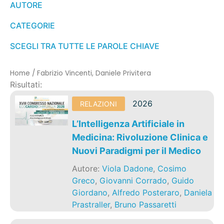
AUTORE
CATEGORIE
SCEGLI TRA TUTTE LE PAROLE CHIAVE
Home
/
Fabrizio Vincenti, Daniele Privitera
Risultati:
2026
RELAZIONI
L’Intelligenza Artificiale in
Medicina: Rivoluzione Clinica e
Nuovi Paradigmi per il Medico
Autore:
Viola Dadone
,
Cosimo
Greco
,
Giovanni Corrado
,
Guido
Giordano
,
Alfredo Posteraro
,
Daniela
Prastraller
,
Bruno Passaretti