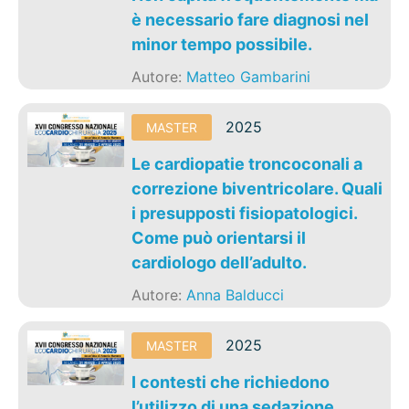
è necessario fare diagnosi nel
minor tempo possibile.
Autore:
Matteo Gambarini
2025
MASTER
Le cardiopatie troncoconali a
correzione biventricolare. Quali
i presupposti fisiopatologici.
Come può orientarsi il
cardiologo dell’adulto.
Autore:
Anna Balducci
2025
MASTER
I contesti che richiedono
l’utilizzo di una sedazione.