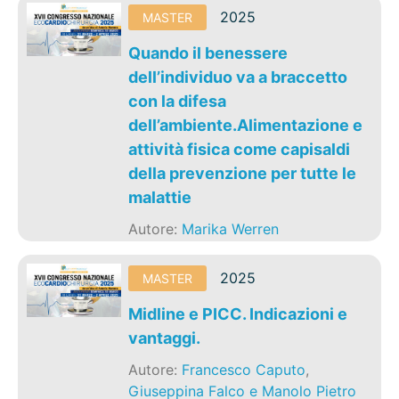
2025
MASTER
Quando il benessere
dell’individuo va a braccetto
con la difesa
dell’ambiente.Alimentazione e
attività fisica come capisaldi
della prevenzione per tutte le
malattie
Autore:
Marika Werren
2025
MASTER
Midline e PICC. Indicazioni e
vantaggi.
Autore:
Francesco Caputo
,
Giuseppina Falco e Manolo Pietro