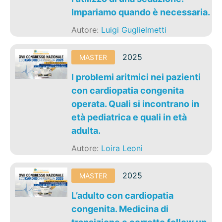
Impariamo quando è necessaria.
Autore:
Luigi Guglielmetti
2025
MASTER
I problemi aritmici nei pazienti
con cardiopatia congenita
operata. Quali si incontrano in
età pediatrica e quali in età
adulta.
Autore:
Loira Leoni
2025
MASTER
L’adulto con cardiopatia
congenita. Medicina di