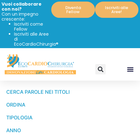
Vuoi collaborare
Diventa
Iscriviti alle
con noi?
Fellow
Aree!
Con un impegno
crescente:
Iscriviti come
Fellow
Iscriviti alle Aree
di
EcoCardioChirurgia®
CERCA PAROLE NEI TITOLI
ORDINA
TIPOLOGIA
ANNO