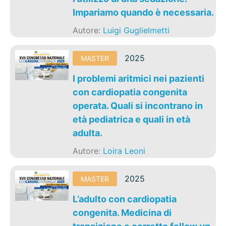
Impariamo quando è necessaria.
Autore:
Luigi Guglielmetti
2025
MASTER
I problemi aritmici nei pazienti
con cardiopatia congenita
operata. Quali si incontrano in
età pediatrica e quali in età
adulta.
Autore:
Loira Leoni
2025
MASTER
L’adulto con cardiopatia
congenita. Medicina di