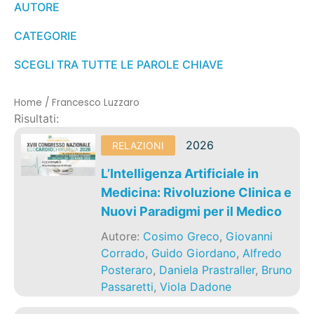
AUTORE
CATEGORIE
SCEGLI TRA TUTTE LE PAROLE CHIAVE
Home
/
Francesco Luzzaro
Risultati:
2026
RELAZIONI
L’Intelligenza Artificiale in
Medicina: Rivoluzione Clinica e
Nuovi Paradigmi per il Medico
Autore:
Cosimo Greco
,
Giovanni
Corrado
,
Guido Giordano
,
Alfredo
Posteraro
,
Daniela Prastraller
,
Bruno
Passaretti
,
Viola Dadone