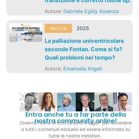
transizione e corretto follow up.
Autore:
Gabriele Egidy Assenza
2025
MASTER
La palliazione univentricolare
secondo Fontan. Come si fa?
Quali problemi nel tempo?
Autore:
Emanuela Angeli
Entra anche tu a far parte della
nostra community online!
Diventa Fellow di EcoCardioChirurgia® per accedere
a tutti i contenuti esclusivi ed essere informato su
tutte le nostre iniziative…