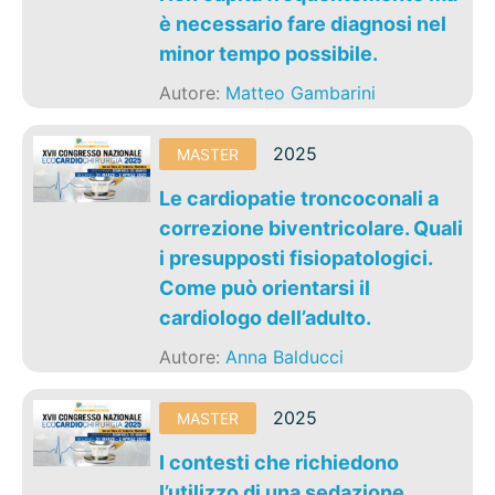
è necessario fare diagnosi nel
minor tempo possibile.
Autore:
Matteo Gambarini
2025
MASTER
Le cardiopatie troncoconali a
correzione biventricolare. Quali
i presupposti fisiopatologici.
Come può orientarsi il
cardiologo dell’adulto.
Autore:
Anna Balducci
2025
MASTER
I contesti che richiedono
l’utilizzo di una sedazione.