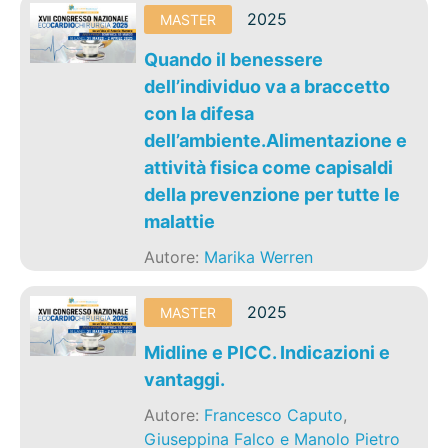
2025
MASTER
Quando il benessere
dell’individuo va a braccetto
con la difesa
dell’ambiente.Alimentazione e
attività fisica come capisaldi
della prevenzione per tutte le
malattie
Autore:
Marika Werren
2025
MASTER
Midline e PICC. Indicazioni e
vantaggi.
Autore:
Francesco Caputo
,
Giuseppina Falco e Manolo Pietro