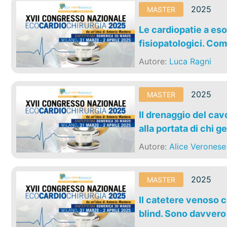
2025
MASTER
Le cardiopatie a eso
fisiopatologici. Come
Autore:
Luca Ragni
2025
MASTER
Il drenaggio del ca
alla portata di chi 
Autore:
Alice Veronese
2025
MASTER
Il catetere venoso c
blind. Sono davvero