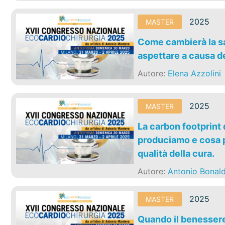
2025
MASTER
Come cambierà la sa
aspettare a causa d
Autore:
Elena Azzolini
2025
MASTER
La carbon footprint
produciamo e cosa p
qualità della cura.
Autore:
Antonio Bonald
2025
MASTER
Quando il benessere 