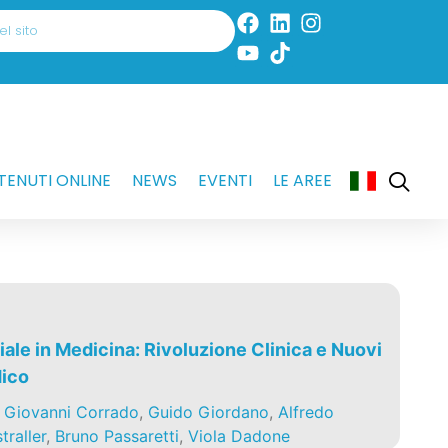
ENUTI ONLINE
NEWS
EVENTI
LE AREE
ciale in Medicina: Rivoluzione Clinica e Nuovi
dico
,
Giovanni Corrado
,
Guido Giordano
,
Alfredo
traller
,
Bruno Passaretti
,
Viola Dadone