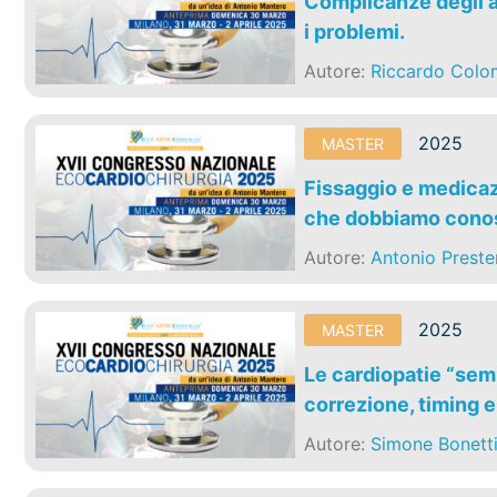
Complicanze degli a
i problemi.
Autore:
Riccardo Col
2025
MASTER
Fissaggio e medicazi
che dobbiamo conos
Autore:
Antonio Preste
2025
MASTER
Le cardiopatie “semp
correzione, timing 
Autore:
Simone Bonett