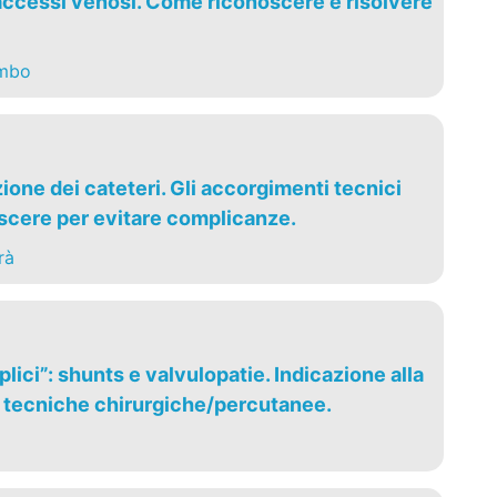
ccessi venosi. Come riconoscere e risolvere
ombo
one dei cateteri. Gli accorgimenti tecnici
cere per evitare complicanze.
rà
lici”: shunts e valvulopatie. Indicazione alla
e tecniche chirurgiche/percutanee.
i