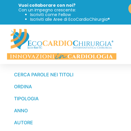
Vuoi collaborare con noi?
Con un impegno crescente:
Iscriviti come Fellow
Iscriviti alle Aree di EcoCardioChirurgia®
CERCA PAROLE NEI TITOLI
ORDINA
TIPOLOGIA
ANNO
AUTORE