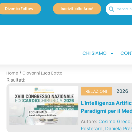
Diventa Fellow
Iscriviti alle Aree!
CHI SIAMO
CONT
Home
/
Giovanni Luca Botto
Risultati:
2026
RELAZIONI
L’Intelligenza Artifi
Paradigmi per il Me
Autore:
Cosimo Greco
Posteraro
,
Daniela Pras