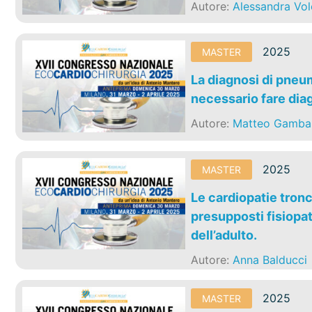
Autore:
Alessandra Vol
2025
MASTER
La diagnosi di pne
necessario fare dia
Autore:
Matteo Gambar
2025
MASTER
Le cardiopatie tronc
presupposti fisiopat
dell’adulto.
Autore:
Anna Balducci
2025
MASTER