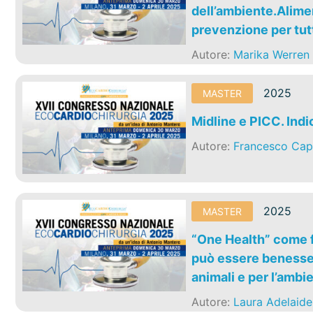
dell’ambiente.Alimen
prevenzione per tutt
Autore:
Marika Werren
2025
MASTER
Midline e PICC. Indi
Autore:
Francesco Cap
2025
MASTER
“One Health” come f
può essere benesser
animali e per l’ambi
Autore:
Laura Adelaide