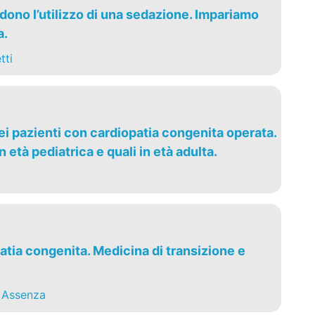
edono l’utilizzo di una sedazione. Impariamo
a.
tti
nei pazienti con cardiopatia congenita operata.
n età pediatrica e quali in età adulta.
atia congenita. Medicina di transizione e
 Assenza