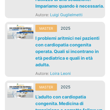
Impariamo quando è necessaria.
Autore:
Luigi Guglielmetti
2025
MASTER
I problemi aritmici nei pazienti
con cardiopatia congenita
operata. Quali si incontrano in
età pediatrica e quali in età
adulta.
Autore:
Loira Leoni
2025
MASTER
L’adulto con cardiopatia
congenita. Medicina di