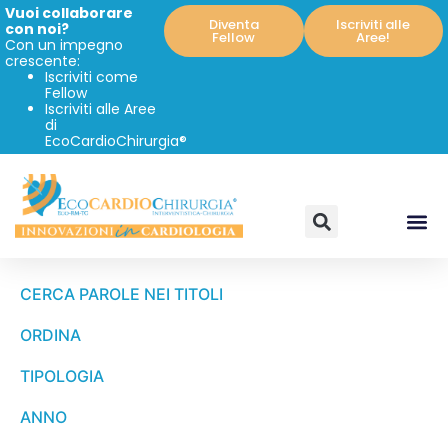
Vuoi collaborare
Diventa
Iscriviti alle
con noi?
Fellow
Aree!
Con un impegno
crescente:
Iscriviti come
Fellow
Iscriviti alle Aree
di
EcoCardioChirurgia®
CERCA PAROLE NEI TITOLI
ORDINA
TIPOLOGIA
ANNO