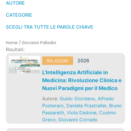
AUTORE
CATEGORIE
SCEGLI TRA TUTTE LE PAROLE CHIAVE
Home
/
Giovanni Palladini
Risultati:
2026
RELAZIONI
L’Intelligenza Artificiale in
Medicina: Rivoluzione Clinica e
Nuovi Paradigmi per il Medico
Autore:
Guido Giordano
,
Alfredo
Posteraro
,
Daniela Prastraller
,
Bruno
Passaretti
,
Viola Dadone
,
Cosimo
Greco
,
Giovanni Corrado