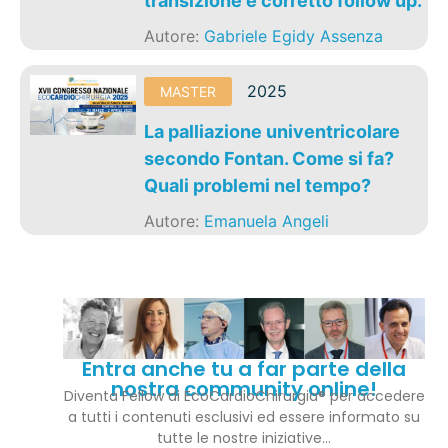
transizione e corretto follow up.
Autore:
Gabriele Egidy Assenza
2025
MASTER
La palliazione univentricolare
secondo Fontan. Come si fa?
Quali problemi nel tempo?
Autore:
Emanuela Angeli
Entra anche tu a far parte della
nostra community online!
Diventa Fellow di EcoCardioChirurgia® per accedere
a tutti i contenuti esclusivi ed essere informato su
tutte le nostre iniziative…