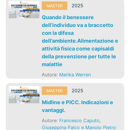
2025
MASTER
Quando il benessere
dell’individuo va a braccetto
con la difesa
dell’ambiente.Alimentazione e
attività fisica come capisaldi
della prevenzione per tutte le
malattie
Autore:
Marika Werren
2025
MASTER
Midline e PICC. Indicazioni e
vantaggi.
Autore:
Francesco Caputo
,
Giuseppina Falco e Manolo Pietro