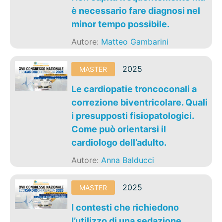
è necessario fare diagnosi nel
minor tempo possibile.
Autore:
Matteo Gambarini
2025
MASTER
Le cardiopatie troncoconali a
correzione biventricolare. Quali
i presupposti fisiopatologici.
Come può orientarsi il
cardiologo dell’adulto.
Autore:
Anna Balducci
2025
MASTER
I contesti che richiedono
l’utilizzo di una sedazione.