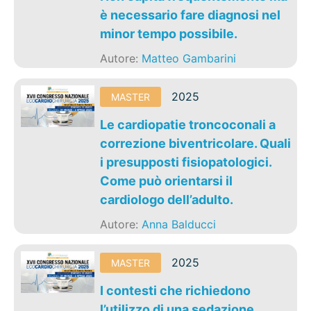
è necessario fare diagnosi nel
minor tempo possibile.
Autore:
Matteo Gambarini
2025
MASTER
Le cardiopatie troncoconali a
correzione biventricolare. Quali
i presupposti fisiopatologici.
Come può orientarsi il
cardiologo dell’adulto.
Autore:
Anna Balducci
2025
MASTER
I contesti che richiedono
l’utilizzo di una sedazione.