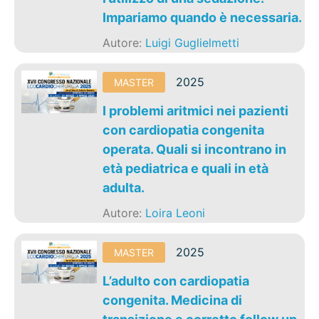
Impariamo quando è necessaria.
Autore:
Luigi Guglielmetti
2025
MASTER
I problemi aritmici nei pazienti
con cardiopatia congenita
operata. Quali si incontrano in
età pediatrica e quali in età
adulta.
Autore:
Loira Leoni
2025
MASTER
L’adulto con cardiopatia
congenita. Medicina di