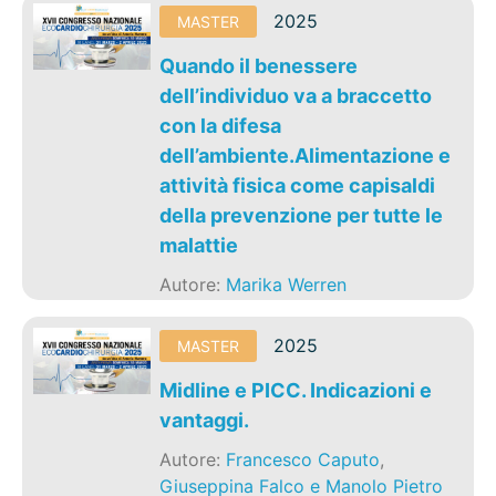
2025
MASTER
Quando il benessere
dell’individuo va a braccetto
con la difesa
dell’ambiente.Alimentazione e
attività fisica come capisaldi
della prevenzione per tutte le
malattie
Autore:
Marika Werren
2025
MASTER
Midline e PICC. Indicazioni e
vantaggi.
Autore:
Francesco Caputo
,
Giuseppina Falco e Manolo Pietro