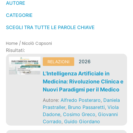
AUTORE
CATEGORIE
SCEGLI TRA TUTTE LE PAROLE CHIAVE
Home
/
Nicolò Capsoni
Risultati:
2026
RELAZIONI
L’Intelligenza Artificiale in
Medicina: Rivoluzione Clinica e
Nuovi Paradigmi per il Medico
Autore:
Alfredo Posteraro
,
Daniela
Prastraller
,
Bruno Passaretti
,
Viola
Dadone
,
Cosimo Greco
,
Giovanni
Corrado
,
Guido Giordano