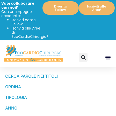
Vuoi collaborare
Diventa
Iscriviti alle
con noi?
Fellow
Aree!
Con un impegno
crescente:
Iscriviti come
Fellow
Iscriviti alle Aree
di
EcoCardioChirurgia®
CERCA PAROLE NEI TITOLI
ORDINA
TIPOLOGIA
ANNO