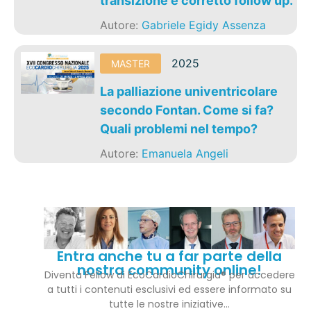
transizione e corretto follow up.
Autore:
Gabriele Egidy Assenza
2025
MASTER
La palliazione univentricolare
secondo Fontan. Come si fa?
Quali problemi nel tempo?
Autore:
Emanuela Angeli
Entra anche tu a far parte della
nostra community online!
Diventa Fellow di EcoCardioChirurgia® per accedere
a tutti i contenuti esclusivi ed essere informato su
tutte le nostre iniziative…