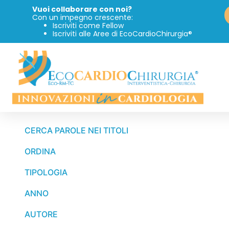
Vuoi collaborare con noi?
Con un impegno crescente:
Iscriviti come Fellow
Iscriviti alle Aree di EcoCardioChirurgia®
CERCA PAROLE NEI TITOLI
ORDINA
TIPOLOGIA
ANNO
AUTORE