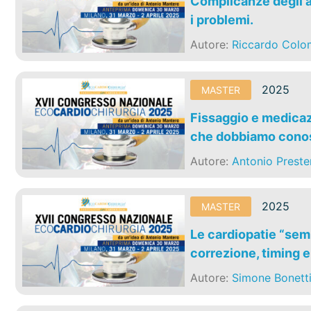
Complicanze degli a
i problemi.
Autore:
Riccardo Col
2025
MASTER
Fissaggio e medicazi
che dobbiamo conos
Autore:
Antonio Preste
2025
MASTER
Le cardiopatie “semp
correzione, timing 
Autore:
Simone Bonett