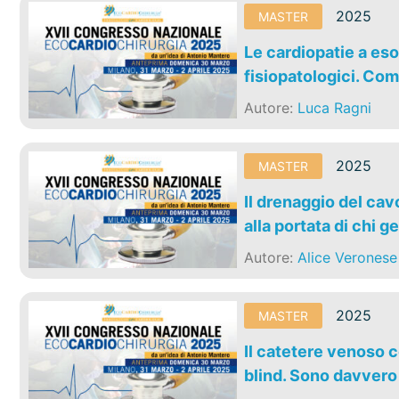
2025
MASTER
Le cardiopatie a eso
fisiopatologici. Come
Autore:
Luca Ragni
2025
MASTER
Il drenaggio del ca
alla portata di chi 
Autore:
Alice Veronese
2025
MASTER
Il catetere venoso c
blind. Sono davvero