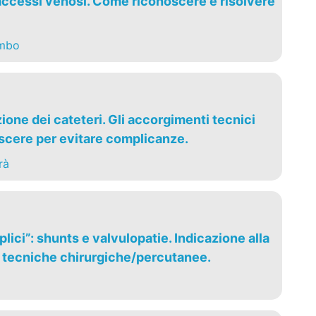
ccessi venosi. Come riconoscere e risolvere
ombo
one dei cateteri. Gli accorgimenti tecnici
cere per evitare complicanze.
rà
lici”: shunts e valvulopatie. Indicazione alla
e tecniche chirurgiche/percutanee.
i