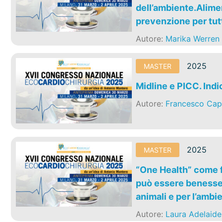
dell’ambiente.Alimen
prevenzione per tutt
Autore:
Marika Werren
2025
MASTER
Midline e PICC. Indi
Autore:
Francesco Cap
2025
MASTER
“One Health” come f
può essere benesser
animali e per l’ambi
Autore:
Laura Adelaide