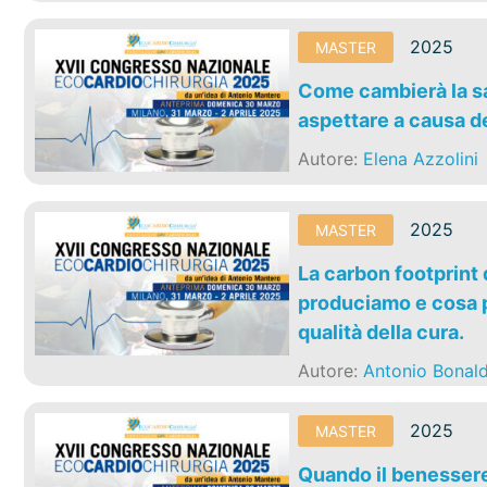
2025
MASTER
Come cambierà la sa
aspettare a causa d
Autore:
Elena Azzolini
2025
MASTER
La carbon footprint
produciamo e cosa p
qualità della cura.
Autore:
Antonio Bonald
2025
MASTER
Quando il benessere 