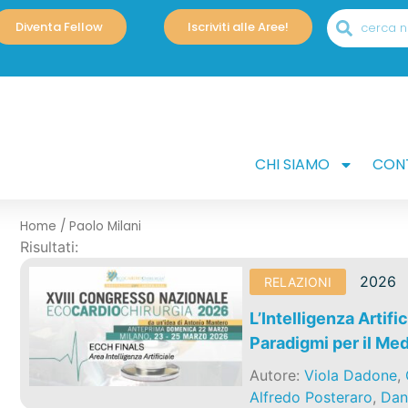
Diventa Fellow
Iscriviti alle Aree!
CHI SIAMO
CONT
Home
/
Paolo Milani
Risultati:
2026
RELAZIONI
L’Intelligenza Artifi
Paradigmi per il Me
Autore:
Viola Dadone
,
Alfredo Posteraro
,
Dani