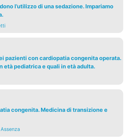
edono l’utilizzo di una sedazione. Impariamo
a.
tti
nei pazienti con cardiopatia congenita operata.
n età pediatrica e quali in età adulta.
atia congenita. Medicina di transizione e
 Assenza