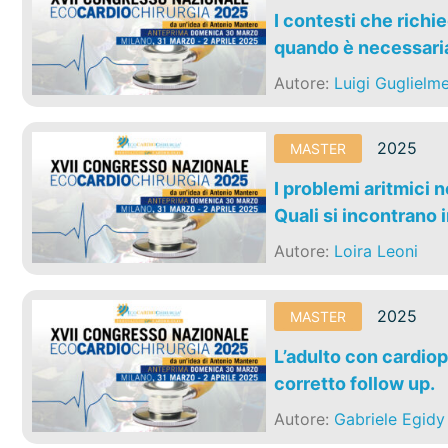
I contesti che richi
quando è necessari
Autore:
Luigi Guglielme
2025
MASTER
I problemi aritmici 
Quali si incontrano i
Autore:
Loira Leoni
2025
MASTER
L’adulto con cardiop
corretto follow up.
Autore:
Gabriele Egidy