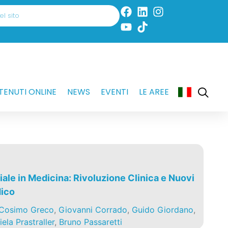
ENUTI ONLINE
NEWS
EVENTI
LE AREE
ciale in Medicina: Rivoluzione Clinica e Nuovi
dico
Cosimo Greco
,
Giovanni Corrado
,
Guido Giordano
,
ela Prastraller
,
Bruno Passaretti