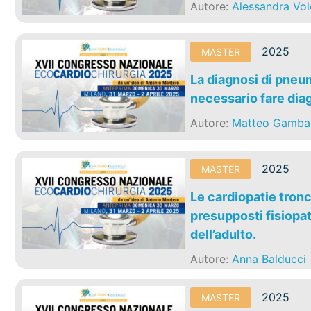
Autore:
Alessandra Vol
2025
MASTER
La diagnosi di pne
necessario fare dia
Autore:
Matteo Gambar
2025
MASTER
Le cardiopatie tronc
presupposti fisiopat
dell’adulto.
Autore:
Anna Balducci
2025
MASTER