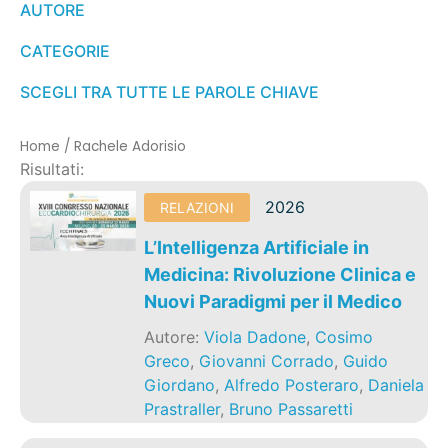
AUTORE
CATEGORIE
SCEGLI TRA TUTTE LE PAROLE CHIAVE
Home
/
Rachele Adorisio
Risultati:
2026
RELAZIONI
L’Intelligenza Artificiale in
Medicina: Rivoluzione Clinica e
Nuovi Paradigmi per il Medico
Autore:
Viola Dadone
,
Cosimo
Greco
,
Giovanni Corrado
,
Guido
Giordano
,
Alfredo Posteraro
,
Daniela
Prastraller
,
Bruno Passaretti