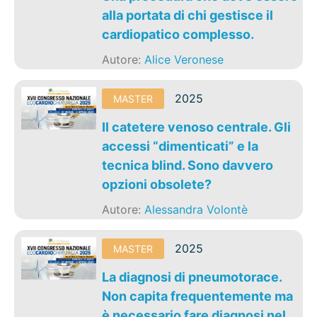
alla portata di chi gestisce il
cardiopatico complesso.
Autore:
Alice Veronese
2025
MASTER
Il catetere venoso centrale. Gli
accessi “dimenticati” e la
tecnica blind. Sono davvero
opzioni obsolete?
Autore:
Alessandra Volontè
2025
MASTER
La diagnosi di pneumotorace.
Non capita frequentemente ma
è necessario fare diagnosi nel