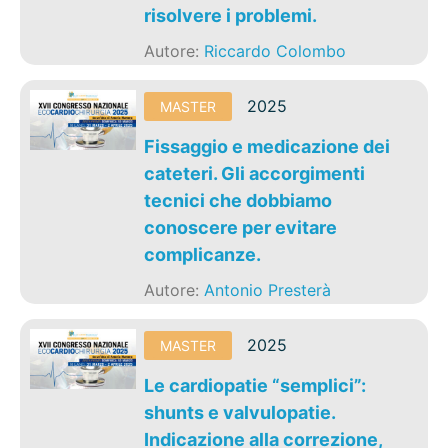
risolvere i problemi.
Autore:
Riccardo Colombo
2025
MASTER
Fissaggio e medicazione dei
cateteri. Gli accorgimenti
tecnici che dobbiamo
conoscere per evitare
complicanze.
Autore:
Antonio Presterà
2025
MASTER
Le cardiopatie “semplici”:
shunts e valvulopatie.
Indicazione alla correzione,