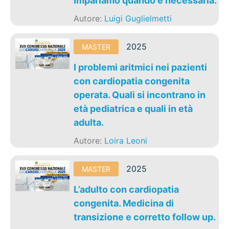
Impariamo quando è necessaria.
Autore:
Luigi Guglielmetti
2025
MASTER
I problemi aritmici nei pazienti
con cardiopatia congenita
operata. Quali si incontrano in
età pediatrica e quali in età
adulta.
Autore:
Loira Leoni
2025
MASTER
L’adulto con cardiopatia
congenita. Medicina di
transizione e corretto follow up.