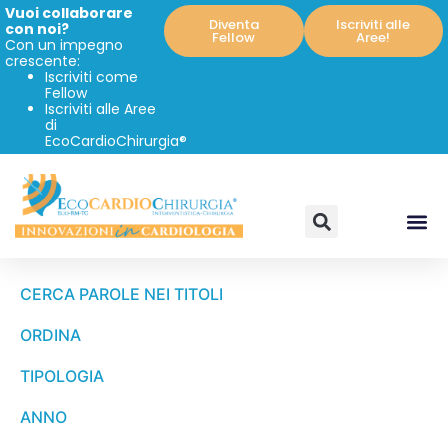
Vuoi collaborare
Diventa
Iscriviti alle
con noi?
Fellow
Aree!
Con un impegno
crescente:
Iscriviti come
Fellow
Iscriviti alle Aree
di
EcoCardioChirurgia®
CERCA PAROLE NEI TITOLI
ORDINA
TIPOLOGIA
ANNO