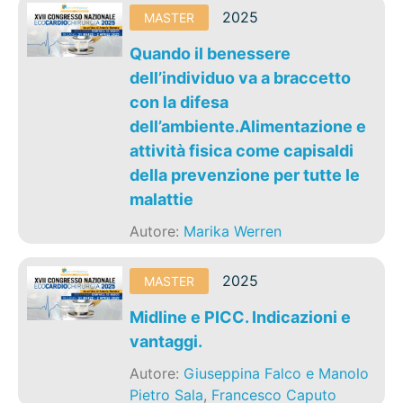
2025
MASTER
Quando il benessere
dell’individuo va a braccetto
con la difesa
dell’ambiente.Alimentazione e
attività fisica come capisaldi
della prevenzione per tutte le
malattie
Autore:
Marika Werren
2025
MASTER
Midline e PICC. Indicazioni e
vantaggi.
Autore:
Giuseppina Falco e Manolo
Pietro Sala
,
Francesco Caputo