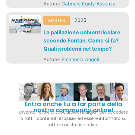
Autore:
Gabriele Egidy Assenza
2025
MASTER
La palliazione univentricolare
secondo Fontan. Come si fa?
Quali problemi nel tempo?
Autore:
Emanuela Angeli
Entra anche tu a far parte della
nostra community online!
Diventa Fellow di EcoCardioChirurgia® per accedere
a tutti i contenuti esclusivi ed essere informato su
tutte le nostre iniziative…