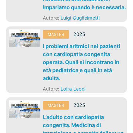
Impariamo quando è necessaria.
Autore:
Luigi Guglielmetti
2025
MASTER
I problemi aritmici nei pazienti
con cardiopatia congenita
operata. Quali si incontrano in
età pediatrica e quali in età
adulta.
Autore:
Loira Leoni
2025
MASTER
L’adulto con cardiopatia
congenita. Medicina di