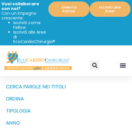
Vuoi collaborare
Diventa
Iscriviti alle
con noi?
Fellow
Aree!
Con un impegno
crescente:
Iscriviti come
Fellow
Iscriviti alle Aree
di
EcoCardioChirurgia®
CERCA PAROLE NEI TITOLI
ORDINA
TIPOLOGIA
ANNO