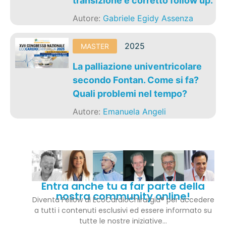
transizione e corretto follow up.
Autore:
Gabriele Egidy Assenza
2025
MASTER
La palliazione univentricolare
secondo Fontan. Come si fa?
Quali problemi nel tempo?
Autore:
Emanuela Angeli
Entra anche tu a far parte della
nostra community online!
Diventa Fellow di EcoCardioChirurgia® per accedere
a tutti i contenuti esclusivi ed essere informato su
tutte le nostre iniziative…