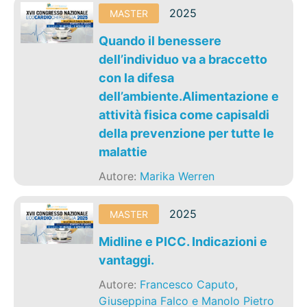
2025
MASTER
Quando il benessere
dell’individuo va a braccetto
con la difesa
dell’ambiente.Alimentazione e
attività fisica come capisaldi
della prevenzione per tutte le
malattie
Autore:
Marika Werren
2025
MASTER
Midline e PICC. Indicazioni e
vantaggi.
Autore:
Francesco Caputo
,
Giuseppina Falco e Manolo Pietro