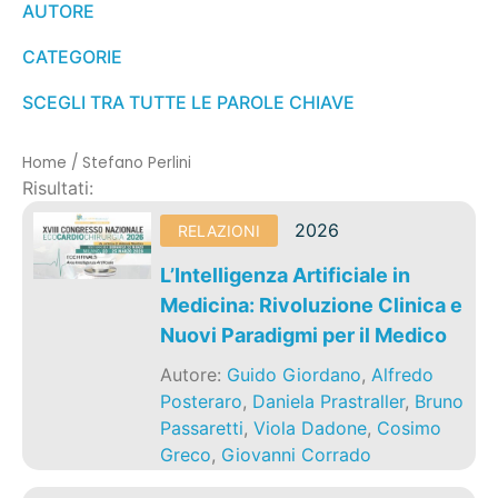
AUTORE
CATEGORIE
SCEGLI TRA TUTTE LE PAROLE CHIAVE
Home
/
Stefano Perlini
Risultati:
2026
RELAZIONI
L’Intelligenza Artificiale in
Medicina: Rivoluzione Clinica e
Nuovi Paradigmi per il Medico
Autore:
Guido Giordano
,
Alfredo
Posteraro
,
Daniela Prastraller
,
Bruno
Passaretti
,
Viola Dadone
,
Cosimo
Greco
,
Giovanni Corrado