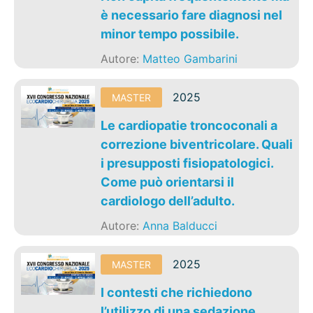
è necessario fare diagnosi nel
minor tempo possibile.
Autore:
Matteo Gambarini
2025
MASTER
Le cardiopatie troncoconali a
correzione biventricolare. Quali
i presupposti fisiopatologici.
Come può orientarsi il
cardiologo dell’adulto.
Autore:
Anna Balducci
2025
MASTER
I contesti che richiedono
l’utilizzo di una sedazione.