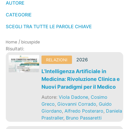
AUTORE
CATEGORIE
SCEGLI TRA TUTTE LE PAROLE CHIAVE
Home
/
bicuspide
Risultati:
2026
RELAZIONI
L’Intelligenza Artificiale in
Medicina: Rivoluzione Clinica e
Nuovi Paradigmi per il Medico
Autore:
Viola Dadone
,
Cosimo
Greco
,
Giovanni Corrado
,
Guido
Giordano
,
Alfredo Posteraro
,
Daniela
Prastraller
,
Bruno Passaretti