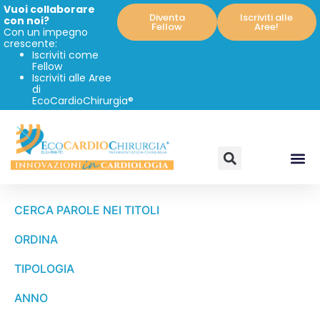
Vuoi collaborare
Diventa
Iscriviti alle
con noi?
Fellow
Aree!
Con un impegno
crescente:
Iscriviti come
Fellow
Iscriviti alle Aree
di
EcoCardioChirurgia®
CERCA PAROLE NEI TITOLI
ORDINA
TIPOLOGIA
ANNO