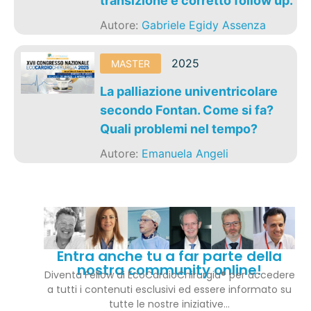
transizione e corretto follow up.
Autore:
Gabriele Egidy Assenza
2025
MASTER
La palliazione univentricolare
secondo Fontan. Come si fa?
Quali problemi nel tempo?
Autore:
Emanuela Angeli
Entra anche tu a far parte della
nostra community online!
Diventa Fellow di EcoCardioChirurgia® per accedere
a tutti i contenuti esclusivi ed essere informato su
tutte le nostre iniziative…