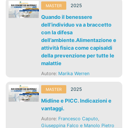
2025
MASTER
Quando il benessere
dell’individuo va a braccetto
con la difesa
dell’ambiente.Alimentazione e
attività fisica come capisaldi
della prevenzione per tutte le
malattie
Autore:
Marika Werren
2025
MASTER
Midline e PICC. Indicazioni e
vantaggi.
Autore:
Francesco Caputo
,
Giuseppina Falco e Manolo Pietro