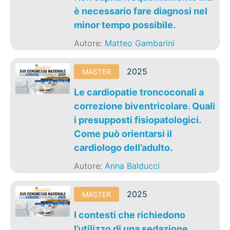
è necessario fare diagnosi nel
minor tempo possibile.
Autore:
Matteo Gambarini
2025
MASTER
Le cardiopatie troncoconali a
correzione biventricolare. Quali
i presupposti fisiopatologici.
Come può orientarsi il
cardiologo dell’adulto.
Autore:
Anna Balducci
2025
MASTER
I contesti che richiedono
l’utilizzo di una sedazione.