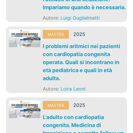
Impariamo quando è necessaria.
Autore:
Luigi Guglielmetti
2025
MASTER
I problemi aritmici nei pazienti
con cardiopatia congenita
operata. Quali si incontrano in
età pediatrica e quali in età
adulta.
Autore:
Loira Leoni
2025
MASTER
L’adulto con cardiopatia
congenita. Medicina di