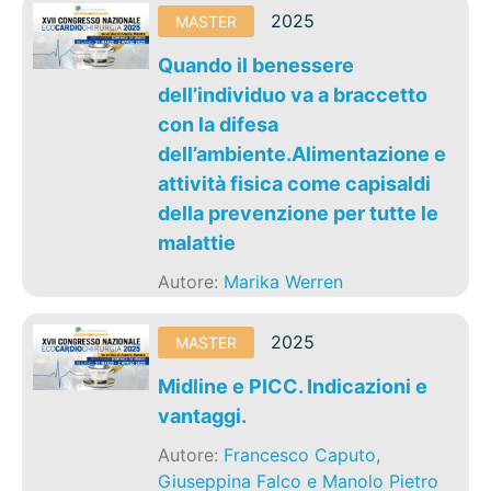
2025
MASTER
Quando il benessere
dell’individuo va a braccetto
con la difesa
dell’ambiente.Alimentazione e
attività fisica come capisaldi
della prevenzione per tutte le
malattie
Autore:
Marika Werren
2025
MASTER
Midline e PICC. Indicazioni e
vantaggi.
Autore:
Francesco Caputo
,
Giuseppina Falco e Manolo Pietro