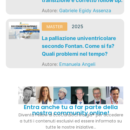
transizione e corretto follow up.
Autore:
Gabriele Egidy Assenza
2025
MASTER
La palliazione univentricolare
secondo Fontan. Come si fa?
Quali problemi nel tempo?
Autore:
Emanuela Angeli
Entra anche tu a far parte della
nostra community online!
Diventa Fellow di EcoCardioChirurgia® per accedere
a tutti i contenuti esclusivi ed essere informato su
tutte le nostre iniziative…