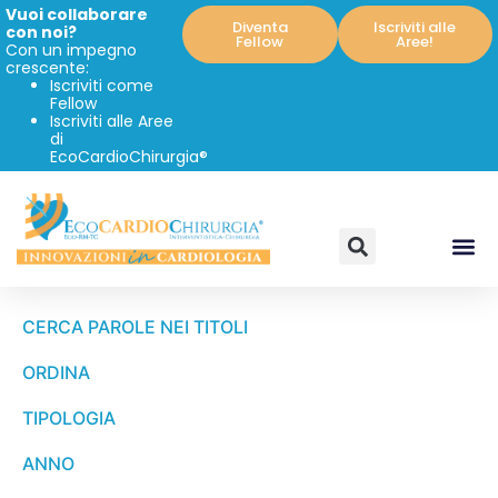
Vuoi collaborare
Diventa
Iscriviti alle
con noi?
Fellow
Aree!
Con un impegno
crescente:
Iscriviti come
Fellow
Iscriviti alle Aree
di
EcoCardioChirurgia®
CERCA PAROLE NEI TITOLI
ORDINA
TIPOLOGIA
ANNO