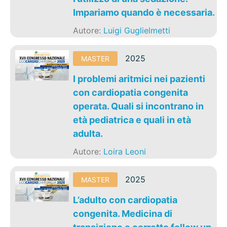
Impariamo quando è necessaria.
Autore:
Luigi Guglielmetti
2025
MASTER
I problemi aritmici nei pazienti
con cardiopatia congenita
operata. Quali si incontrano in
età pediatrica e quali in età
adulta.
Autore:
Loira Leoni
2025
MASTER
L’adulto con cardiopatia
congenita. Medicina di