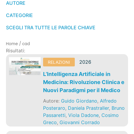
AUTORE
CATEGORIE
SCEGLI TRA TUTTE LE PAROLE CHIAVE
Home
/
cad
Risultati:
2026
RELAZIONI
L’Intelligenza Artificiale in
Medicina: Rivoluzione Clinica e
Nuovi Paradigmi per il Medico
Autore:
Guido Giordano
,
Alfredo
Posteraro
,
Daniela Prastraller
,
Bruno
Passaretti
,
Viola Dadone
,
Cosimo
Greco
,
Giovanni Corrado