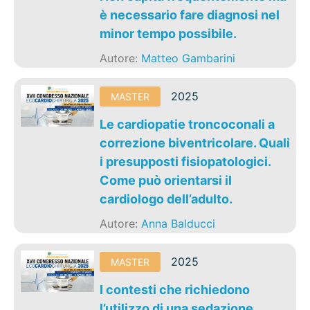
è necessario fare diagnosi nel
minor tempo possibile.
Autore:
Matteo Gambarini
2025
MASTER
Le cardiopatie troncoconali a
correzione biventricolare. Quali
i presupposti fisiopatologici.
Come può orientarsi il
cardiologo dell’adulto.
Autore:
Anna Balducci
2025
MASTER
I contesti che richiedono
l’utilizzo di una sedazione.