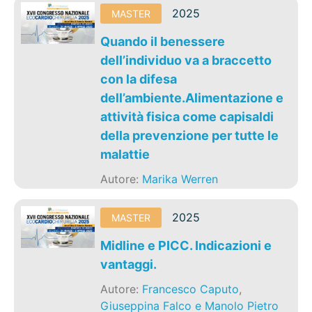
2025
MASTER
Quando il benessere
dell’individuo va a braccetto
con la difesa
dell’ambiente.Alimentazione e
attività fisica come capisaldi
della prevenzione per tutte le
malattie
Autore:
Marika Werren
2025
MASTER
Midline e PICC. Indicazioni e
vantaggi.
Autore:
Francesco Caputo
,
Giuseppina Falco e Manolo Pietro