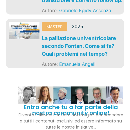
transizione e corretto follow up.
Autore:
Gabriele Egidy Assenza
2025
MASTER
La palliazione univentricolare
secondo Fontan. Come si fa?
Quali problemi nel tempo?
Autore:
Emanuela Angeli
Entra anche tu a far parte della
nostra community online!
Diventa Fellow di EcoCardioChirurgia® per accedere
a tutti i contenuti esclusivi ed essere informato su
tutte le nostre iniziative…