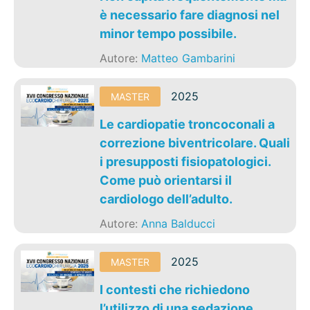
è necessario fare diagnosi nel
minor tempo possibile.
Autore:
Matteo Gambarini
2025
MASTER
Le cardiopatie troncoconali a
correzione biventricolare. Quali
i presupposti fisiopatologici.
Come può orientarsi il
cardiologo dell’adulto.
Autore:
Anna Balducci
2025
MASTER
I contesti che richiedono
l’utilizzo di una sedazione.