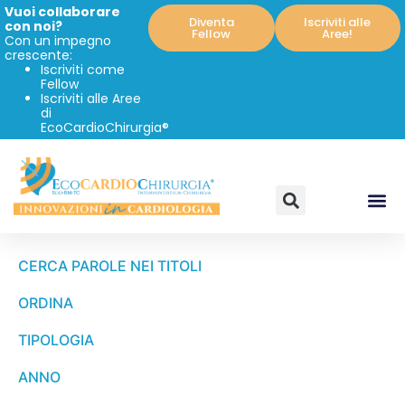
Vuoi collaborare
Diventa
Iscriviti alle
con noi?
Fellow
Aree!
Con un impegno
crescente:
Iscriviti come
Fellow
Iscriviti alle Aree
di
EcoCardioChirurgia®
CERCA PAROLE NEI TITOLI
ORDINA
TIPOLOGIA
ANNO