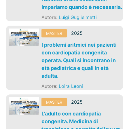
Impariamo quando è necessaria.
Autore:
Luigi Guglielmetti
2025
MASTER
I problemi aritmici nei pazienti
con cardiopatia congenita
operata. Quali si incontrano in
età pediatrica e quali in età
adulta.
Autore:
Loira Leoni
2025
MASTER
L’adulto con cardiopatia
congenita. Medicina di