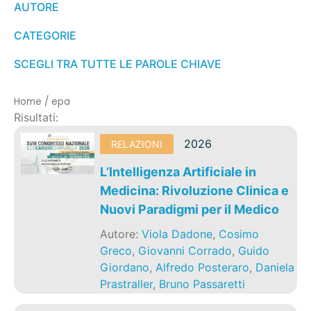
AUTORE
CATEGORIE
SCEGLI TRA TUTTE LE PAROLE CHIAVE
Home
/
epa
Risultati:
2026
RELAZIONI
L’Intelligenza Artificiale in
Medicina: Rivoluzione Clinica e
Nuovi Paradigmi per il Medico
Autore:
Viola Dadone
,
Cosimo
Greco
,
Giovanni Corrado
,
Guido
Giordano
,
Alfredo Posteraro
,
Daniela
Prastraller
,
Bruno Passaretti