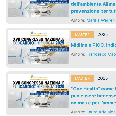
dell’ambiente.Alimen
prevenzione per tutt
Autore:
Marika Werren
2025
MASTER
Midline e PICC. Indi
Autore:
Francesco Cap
2025
MASTER
“One Health” come f
può essere benesser
animali e per l’ambi
Autore:
Laura Adelaide