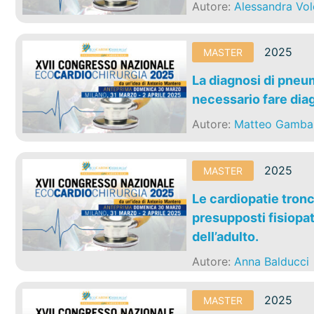
Autore:
Alessandra Vol
2025
MASTER
La diagnosi di pne
necessario fare dia
Autore:
Matteo Gambar
2025
MASTER
Le cardiopatie tronc
presupposti fisiopat
dell’adulto.
Autore:
Anna Balducci
2025
MASTER