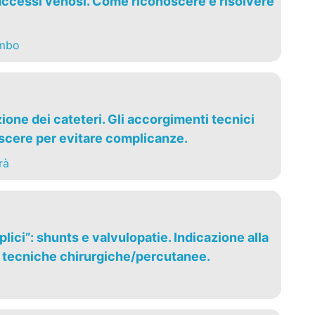
ccessi venosi. Come riconoscere e risolvere
ombo
one dei cateteri. Gli accorgimenti tecnici
cere per evitare complicanze.
rà
lici”: shunts e valvulopatie. Indicazione alla
e tecniche chirurgiche/percutanee.
i