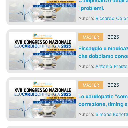
Complicanze degli a
i problemi.
Autore:
Riccardo Col
2025
MASTER
Fissaggio e medicazi
che dobbiamo conos
Autore:
Antonio Preste
2025
MASTER
Le cardiopatie “semp
correzione, timing 
Autore:
Simone Bonett