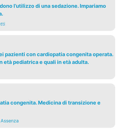
edono l’utilizzo di una sedazione. Impariamo
a.
tti
nei pazienti con cardiopatia congenita operata.
n età pediatrica e quali in età adulta.
atia congenita. Medicina di transizione e
 Assenza