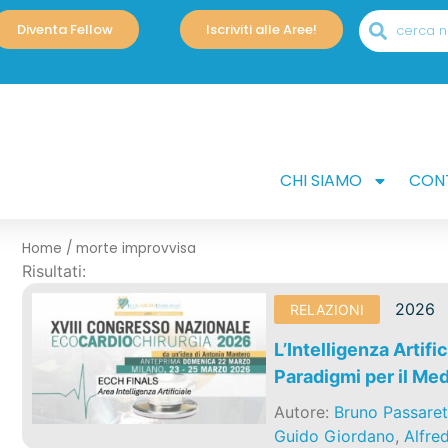
Diventa Fellow
Iscriviti alle Aree!
CHI SIAMO
CONT
Home
/
morte improvvisa
Risultati:
2026
RELAZIONI
L’Intelligenza Artifi
Paradigmi per il Me
Autore:
Bruno Passaret
Guido Giordano
,
Alfre