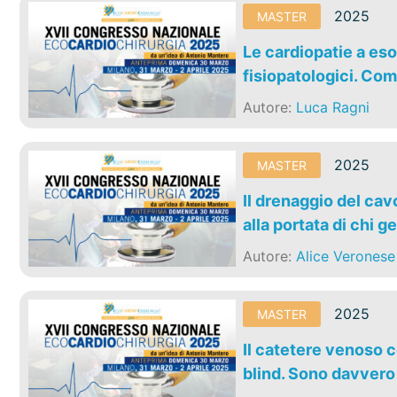
2025
MASTER
Le cardiopatie a eso
fisiopatologici. Come
Autore:
Luca Ragni
2025
MASTER
Il drenaggio del ca
alla portata di chi 
Autore:
Alice Veronese
2025
MASTER
Il catetere venoso c
blind. Sono davvero