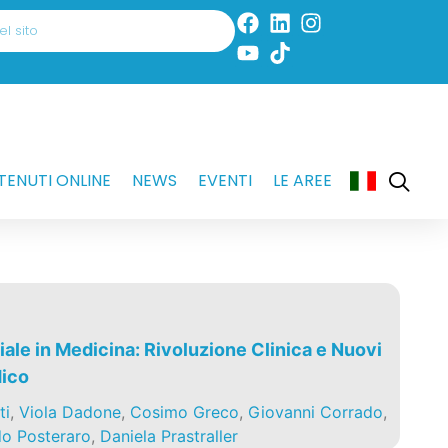
ENUTI ONLINE
NEWS
EVENTI
LE AREE
ciale in Medicina: Rivoluzione Clinica e Nuovi
dico
ti
,
Viola Dadone
,
Cosimo Greco
,
Giovanni Corrado
,
do Posteraro
,
Daniela Prastraller