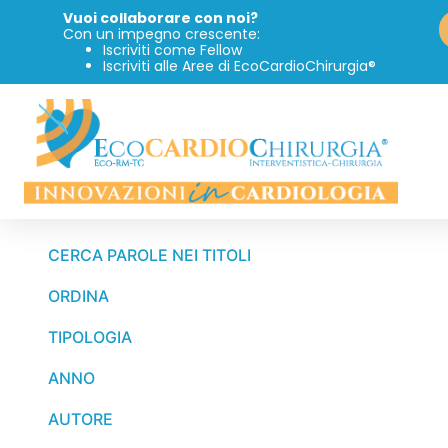
Vuoi collaborare con noi?
Con un impegno crescente:
Iscriviti come Fellow
Iscriviti alle Aree di EcoCardioChirurgia®
CERCA PAROLE NEI TITOLI
ORDINA
TIPOLOGIA
ANNO
AUTORE