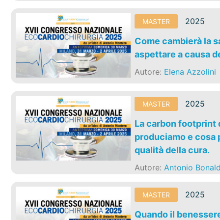
2025
MASTER
Come cambierà la sa
aspettare a causa d
Autore:
Elena Azzolini
2025
MASTER
La carbon footprint
produciamo e cosa p
qualità della cura.
Autore:
Antonio Bonald
2025
MASTER
Quando il benessere 