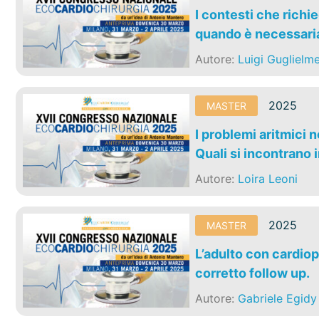
I contesti che richi
quando è necessari
Autore:
Luigi Guglielme
2025
MASTER
I problemi aritmici 
Quali si incontrano i
Autore:
Loira Leoni
2025
MASTER
L’adulto con cardiop
corretto follow up.
Autore:
Gabriele Egidy