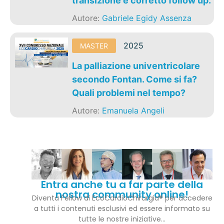
transizione e corretto follow up.
Autore:
Gabriele Egidy Assenza
2025
MASTER
La palliazione univentricolare
secondo Fontan. Come si fa?
Quali problemi nel tempo?
Autore:
Emanuela Angeli
Entra anche tu a far parte della
nostra community online!
Diventa Fellow di EcoCardioChirurgia® per accedere
a tutti i contenuti esclusivi ed essere informato su
tutte le nostre iniziative…