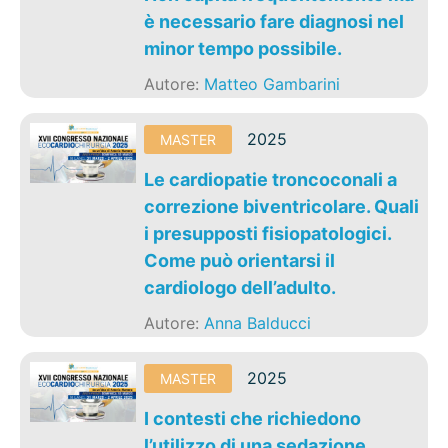
è necessario fare diagnosi nel
minor tempo possibile.
Autore:
Matteo Gambarini
2025
MASTER
Le cardiopatie troncoconali a
correzione biventricolare. Quali
i presupposti fisiopatologici.
Come può orientarsi il
cardiologo dell’adulto.
Autore:
Anna Balducci
2025
MASTER
I contesti che richiedono
l’utilizzo di una sedazione.