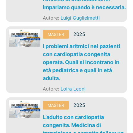
Impariamo quando è necessaria.
Autore:
Luigi Guglielmetti
2025
MASTER
I problemi aritmici nei pazienti
con cardiopatia congenita
operata. Quali si incontrano in
età pediatrica e quali in età
adulta.
Autore:
Loira Leoni
2025
MASTER
L’adulto con cardiopatia
congenita. Medicina di