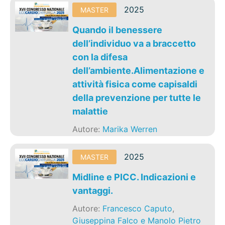
2025
MASTER
Quando il benessere
dell’individuo va a braccetto
con la difesa
dell’ambiente.Alimentazione e
attività fisica come capisaldi
della prevenzione per tutte le
malattie
Autore:
Marika Werren
2025
MASTER
Midline e PICC. Indicazioni e
vantaggi.
Autore:
Francesco Caputo
,
Giuseppina Falco e Manolo Pietro