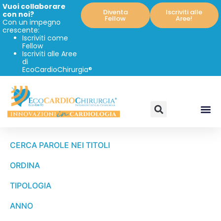
Vuoi collaborare
Diventa
Iscriviti alle
con noi?
Fellow
Aree!
Con un impegno
crescente:
Iscriviti come
Fellow
Iscriviti alle Aree
di
EcoCardioChirurgia®
CERCA PAROLE NEI TITOLI
ORDINA
TIPOLOGIA
ANNO