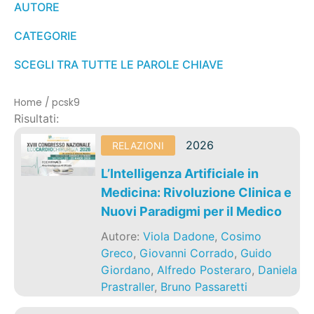
AUTORE
CATEGORIE
SCEGLI TRA TUTTE LE PAROLE CHIAVE
Home
/
pcsk9
Risultati:
2026
RELAZIONI
L’Intelligenza Artificiale in
Medicina: Rivoluzione Clinica e
Nuovi Paradigmi per il Medico
Autore:
Viola Dadone
,
Cosimo
Greco
,
Giovanni Corrado
,
Guido
Giordano
,
Alfredo Posteraro
,
Daniela
Prastraller
,
Bruno Passaretti