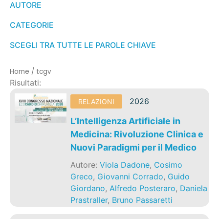
AUTORE
CATEGORIE
SCEGLI TRA TUTTE LE PAROLE CHIAVE
Home
/
tcgv
Risultati:
2026
RELAZIONI
L’Intelligenza Artificiale in
Medicina: Rivoluzione Clinica e
Nuovi Paradigmi per il Medico
Autore:
Viola Dadone
,
Cosimo
Greco
,
Giovanni Corrado
,
Guido
Giordano
,
Alfredo Posteraro
,
Daniela
Prastraller
,
Bruno Passaretti