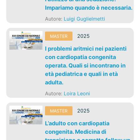
Impariamo quando è necessaria.
Autore:
Luigi Guglielmetti
2025
MASTER
I problemi aritmici nei pazienti
con cardiopatia congenita
operata. Quali si incontrano in
età pediatrica e quali in età
adulta.
Autore:
Loira Leoni
2025
MASTER
L’adulto con cardiopatia
congenita. Medicina di