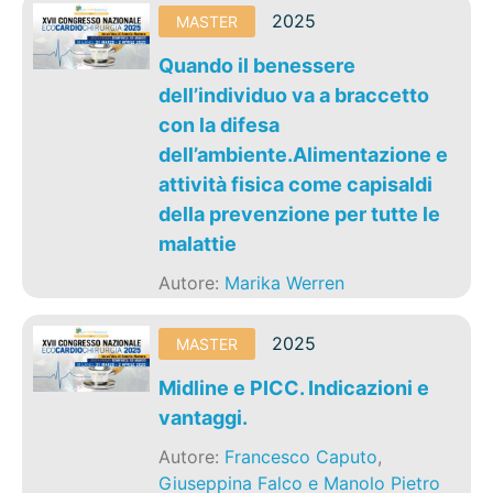
2025
MASTER
Quando il benessere
dell’individuo va a braccetto
con la difesa
dell’ambiente.Alimentazione e
attività fisica come capisaldi
della prevenzione per tutte le
malattie
Autore:
Marika Werren
2025
MASTER
Midline e PICC. Indicazioni e
vantaggi.
Autore:
Francesco Caputo
,
Giuseppina Falco e Manolo Pietro