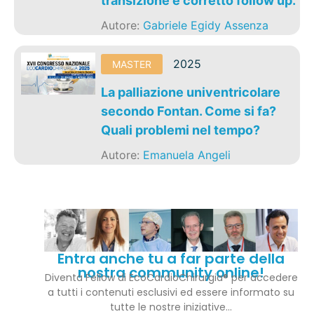
transizione e corretto follow up.
Autore:
Gabriele Egidy Assenza
2025
MASTER
La palliazione univentricolare
secondo Fontan. Come si fa?
Quali problemi nel tempo?
Autore:
Emanuela Angeli
Entra anche tu a far parte della
nostra community online!
Diventa Fellow di EcoCardioChirurgia® per accedere
a tutti i contenuti esclusivi ed essere informato su
tutte le nostre iniziative…