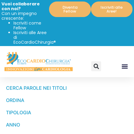
Vuoi collaborare
Diventa
Iscriviti alle
con noi?
Fellow
Aree!
Con un impegno
crescente:
Iscriviti come
Fellow
Iscriviti alle Aree
di
EcoCardioChirurgia®
CERCA PAROLE NEI TITOLI
ORDINA
TIPOLOGIA
ANNO