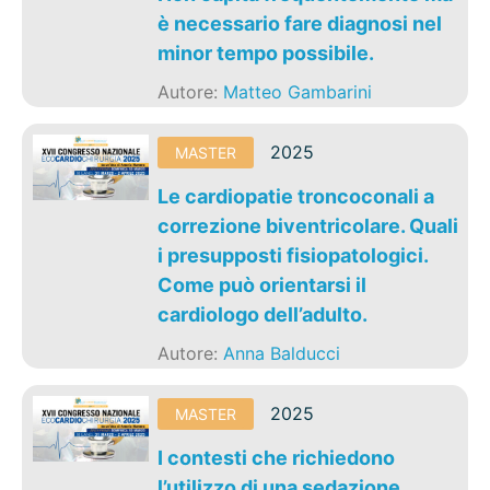
è necessario fare diagnosi nel
minor tempo possibile.
Autore:
Matteo Gambarini
2025
MASTER
Le cardiopatie troncoconali a
correzione biventricolare. Quali
i presupposti fisiopatologici.
Come può orientarsi il
cardiologo dell’adulto.
Autore:
Anna Balducci
2025
MASTER
I contesti che richiedono
l’utilizzo di una sedazione.