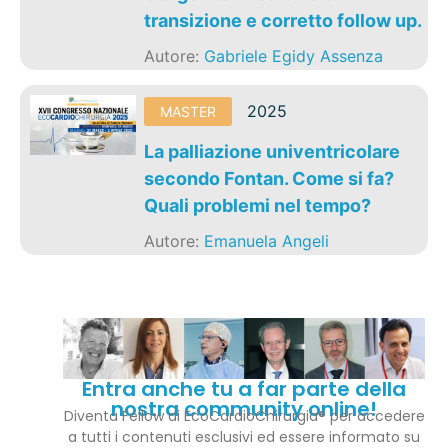
transizione e corretto follow up.
Autore:
Gabriele Egidy Assenza
2025
MASTER
La palliazione univentricolare
secondo Fontan. Come si fa?
Quali problemi nel tempo?
Autore:
Emanuela Angeli
Entra anche tu a far parte della
nostra community online!
Diventa Fellow di EcoCardioChirurgia® per accedere
a tutti i contenuti esclusivi ed essere informato su