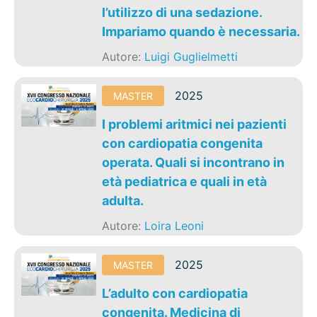
l’utilizzo di una sedazione.
Impariamo quando è necessaria.
Autore:
Luigi Guglielmetti
2025
MASTER
I problemi aritmici nei pazienti
con cardiopatia congenita
operata. Quali si incontrano in
età pediatrica e quali in età
adulta.
Autore:
Loira Leoni
2025
MASTER
L’adulto con cardiopatia
congenita. Medicina di