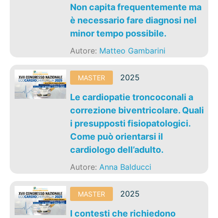
Non capita frequentemente ma
è necessario fare diagnosi nel
minor tempo possibile.
Autore:
Matteo Gambarini
2025
MASTER
Le cardiopatie troncoconali a
correzione biventricolare. Quali
i presupposti fisiopatologici.
Come può orientarsi il
cardiologo dell’adulto.
Autore:
Anna Balducci
2025
MASTER
I contesti che richiedono