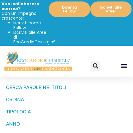
Vuoi collaborare
Diventa
Iscriviti alle
con noi?
Fellow
Aree!
Con un impegno
crescente:
Iscriviti come
Fellow
Iscriviti alle Aree
di
EcoCardioChirurgia®
CERCA PAROLE NEI TITOLI
ORDINA
TIPOLOGIA
ANNO