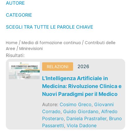
AUTORE
CATEGORIE
SCEGLI TRA TUTTE LE PAROLE CHIAVE
Home
/
Media di formazione continua
/
Contributi delle
Aree
/
Minirevisioni
Risultati:
2026
RELAZIONI
L’Intelligenza Artificiale in
Medicina: Rivoluzione Clinica e
Nuovi Paradigmi per il Medico
Autore:
Cosimo Greco
,
Giovanni
Corrado
,
Guido Giordano
,
Alfredo
Posteraro
,
Daniela Prastraller
,
Bruno
Passaretti
,
Viola Dadone