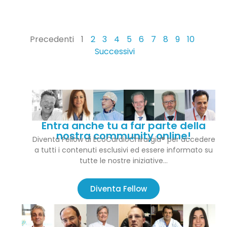
Precedenti
1
2
3
4
5
6
7
8
9
10
Successivi
Entra anche tu a far parte della
nostra community online!
Diventa Fellow di EcoCardioChirurgia® per accedere
a tutti i contenuti esclusivi ed essere informato su
tutte le nostre iniziative…
Diventa Fellow