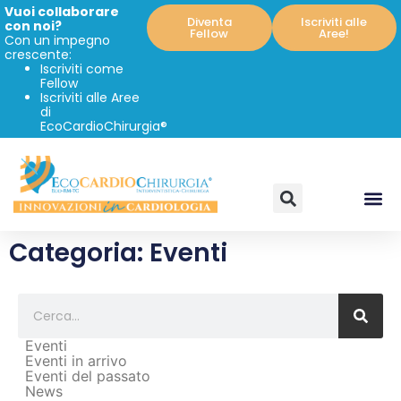
Vuoi collaborare
Diventa
Iscriviti alle
con noi?
Fellow
Aree!
Con un impegno
crescente:
Iscriviti come
Fellow
Iscriviti alle Aree
di
EcoCardioChirurgia®
Categoria: Eventi
Eventi
Eventi in arrivo
Eventi del passato
News