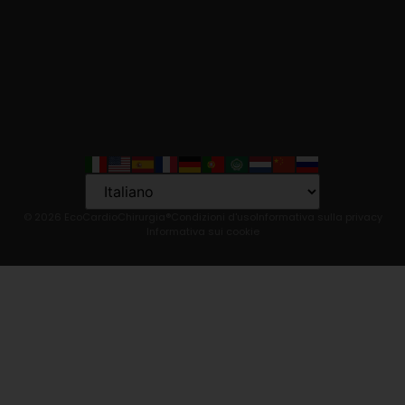
Language
© 2026 EcoCardioChirurgia®
Condizioni d'uso
Informativa sulla privacy
Informativa sui cookie