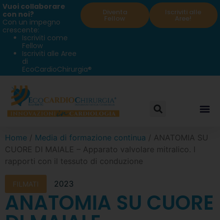
Vuoi collaborare
Diventa
Iscriviti alle
con noi?
Fellow
Aree!
Con un impegno
crescente:
Iscriviti come
Fellow
Iscriviti alle Aree
di
EcoCardioChirurgia®
Home
/
Media di formazione continua
/ ANATOMIA SU
CUORE DI MAIALE – Apparato valvolare mitralico. I
rapporti con il tessuto di conduzione
2023
FILMATI
ANATOMIA SU CUORE