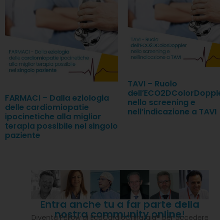
TAVI – Ruolo
dell’ECO2DColorDoppl
FARMACI – Dalla eziologia
nello screening e
delle cardiomiopatie
nell’indicazione a TAVI
ipocinetiche alla miglior
terapia possibile nel singolo
paziente
Entra anche tu a far parte della
nostra community online!
Diventa Fellow di EcoCardioChirurgia® per accedere