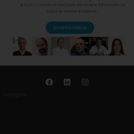
a tutti i contenuti esclusivi ed essere informato su
tutte le nostre iniziative…
Diventa Fellow
Categorie