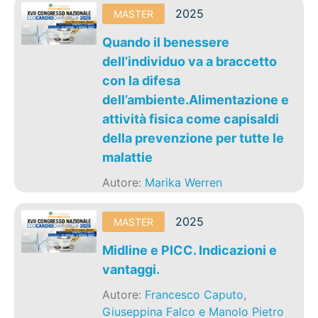
2025
MASTER
Quando il benessere
dell’individuo va a braccetto
con la difesa
dell’ambiente.Alimentazione e
attività fisica come capisaldi
della prevenzione per tutte le
malattie
Autore:
Marika Werren
2025
MASTER
Midline e PICC. Indicazioni e
vantaggi.
Autore:
Francesco Caputo
,
Giuseppina Falco e Manolo Pietro