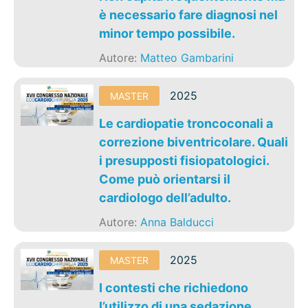
è necessario fare diagnosi nel
minor tempo possibile.
Autore:
Matteo Gambarini
2025
MASTER
Le cardiopatie troncoconali a
correzione biventricolare. Quali
i presupposti fisiopatologici.
Come può orientarsi il
cardiologo dell’adulto.
Autore:
Anna Balducci
2025
MASTER
I contesti che richiedono
l’utilizzo di una sedazione.