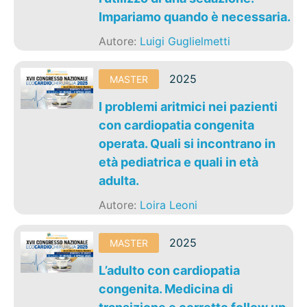
Impariamo quando è necessaria.
Autore:
Luigi Guglielmetti
2025
MASTER
I problemi aritmici nei pazienti
con cardiopatia congenita
operata. Quali si incontrano in
età pediatrica e quali in età
adulta.
Autore:
Loira Leoni
2025
MASTER
L’adulto con cardiopatia
congenita. Medicina di