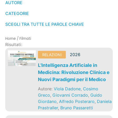
AUTORE
CATEGORIE
SCEGLI TRA TUTTE LE PAROLE CHIAVE
Home
/
Filmati
Risultati:
2026
RELAZIONI
L’Intelligenza Artificiale in
Medicina: Rivoluzione Clinica e
Nuovi Paradigmi per il Medico
Autore:
Viola Dadone
,
Cosimo
Greco
,
Giovanni Corrado
,
Guido
Giordano
,
Alfredo Posteraro
,
Daniela
Prastraller
,
Bruno Passaretti