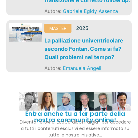
transizione e corretto follow up.
Autore:
Gabriele Egidy Assenza
2025
MASTER
La palliazione univentricolare
secondo Fontan. Come si fa?
Quali problemi nel tempo?
Autore:
Emanuela Angeli
Entra anche tu a far parte della
nostra community online!
Diventa Fellow di EcoCardioChirurgia® per accedere
a tutti i contenuti esclusivi ed essere informato su
tutte le nostre iniziative…