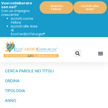
Vuoi collaborare
Diventa
Iscriviti alle
con noi?
Fellow
Aree!
Con un impegno
crescente:
Iscriviti come
Fellow
Iscriviti alle Aree
di
EcoCardioChirurgia®
CERCA PAROLE NEI TITOLI
ORDINA
TIPOLOGIA
ANNO