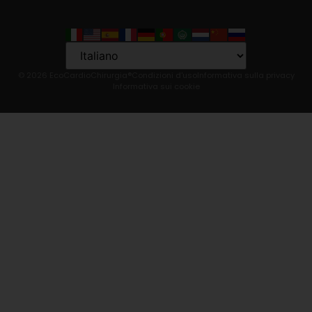
Language
© 2026 EcoCardioChirurgia®
Condizioni d'uso
Informativa sulla privacy
Informativa sui cookie