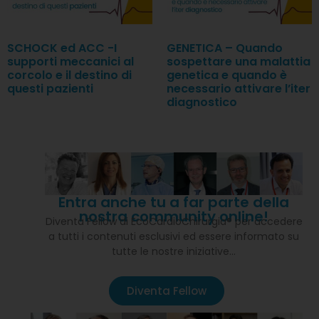
SCHOCK ed ACC -I
GENETICA – Quando
supporti meccanici al
sospettare una malattia
corcolo e il destino di
genetica e quando è
questi pazienti
necessario attivare l’iter
diagnostico
Entra anche tu a far parte della
nostra community online!
Diventa Fellow di EcoCardioChirurgia® per accedere
a tutti i contenuti esclusivi ed essere informato su
tutte le nostre iniziative…
Diventa Fellow