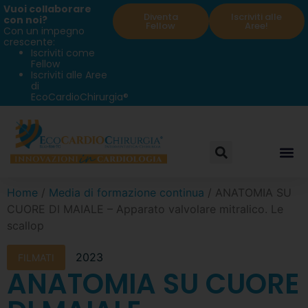
Vuoi collaborare
Diventa
Iscriviti alle
con noi?
Fellow
Aree!
Con un impegno
crescente:
Iscriviti come
Fellow
Iscriviti alle Aree
di
EcoCardioChirurgia®
Home
/
Media di formazione continua
/ ANATOMIA SU
CUORE DI MAIALE – Apparato valvolare mitralico. Le
scallop
2023
FILMATI
ANATOMIA SU CUORE