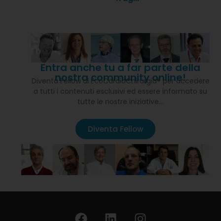
Entra anche tu a far parte della
nostra community online!
Diventa Fellow di EcoCardioChirurgia® per accedere
a tutti i contenuti esclusivi ed essere informato su
tutte le nostre iniziative…
Diventa Fellow