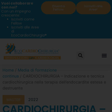
Vuoi collaborare
Diventa
Iscriviti alle
con noi?
Fellow
Aree!
Con un impegno
crescente:
Iscriviti come
Fellow
Iscriviti alle Aree
di
EcoCardioChirurgia®
Home
/
Media di formazione
continua
/ CARDIOCHIRURGIA – Indicazione e tecnica
cardiochirurgica nella terapia dell’endocardite estesa e
destruente
2022
MASTER
CARDIOCHIRURGIA –