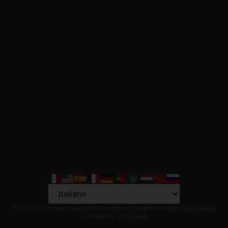
Language
© 2026 EcoCardioChirurgia®
Condizioni d'uso
Informativa sulla privacy
Informativa sui cookie