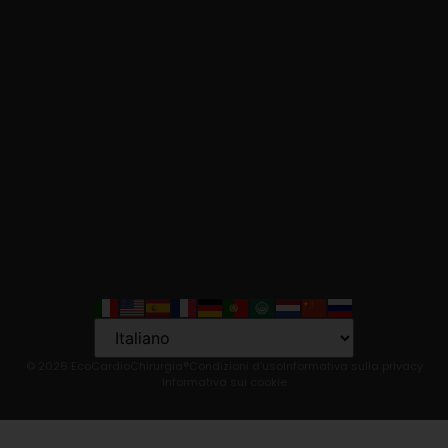
Language
© 2026 EcoCardioChirurgia®
Condizioni d'uso
Informativa sulla privacy
Informativa sui cookie