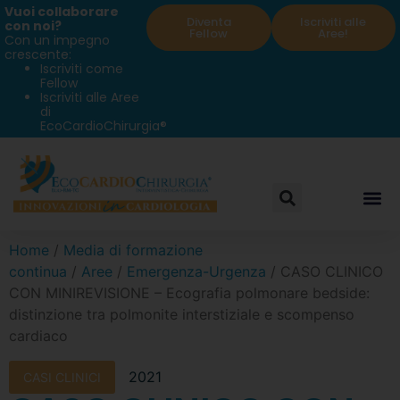
Vuoi collaborare
Diventa
Iscriviti alle
con noi?
Fellow
Aree!
Con un impegno
crescente:
Iscriviti come
Fellow
Iscriviti alle Aree
di
EcoCardioChirurgia®
Home
/
Media di formazione
continua
/
Aree
/
Emergenza-Urgenza
/ CASO CLINICO
CON MINIREVISIONE – Ecografia polmonare bedside:
distinzione tra polmonite interstiziale e scompenso
cardiaco
2021
CASI CLINICI