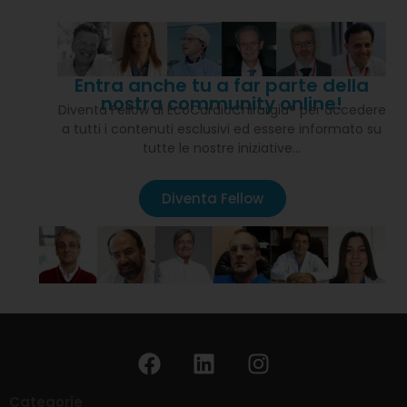
Entra anche tu a far parte della
nostra community online!
Diventa Fellow di EcoCardioChirurgia® per accedere
a tutti i contenuti esclusivi ed essere informato su
tutte le nostre iniziative…
Diventa Fellow
Categorie