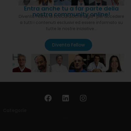
Entra anche tu a far parte della
nostra community online!
Diventa Fellow di EcoCardioChirurgia® per accedere
a tutti i contenuti esclusivi ed essere informato su
tutte le nostre iniziative…
Diventa Fellow
Categorie