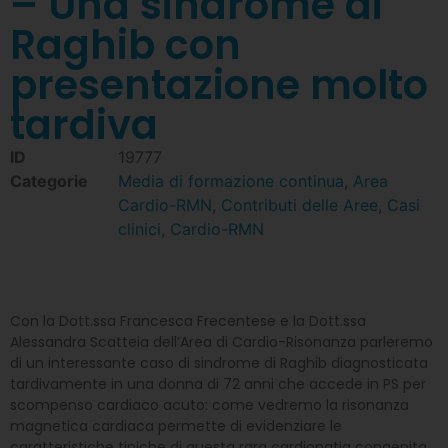
– Una sindrome di
Raghib con
presentazione molto
tardiva
ID
19777
Categorie
Media di formazione continua
,
Area
Cardio-RMN
,
Contributi delle Aree
,
Casi
clinici
,
Cardio-RMN
Con la Dott.ssa Francesca Frecentese e la Dott.ssa
Alessandra Scatteia dell’Area di Cardio-Risonanza parleremo
di un interessante caso di sindrome di Raghib diagnosticata
tardivamente in una donna di 72 anni che accede in PS per
scompenso cardiaco acuto: come vedremo la risonanza
magnetica cardiaca permette di evidenziare le
caratteristiche tipiche di questa rara cardiopatia congenita