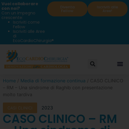
Vuoi collaborare
Diventa
Iscriviti alle
con noi?
Fellow
Aree!
Con un impegno
crescente:
Iscriviti come
Fellow
Iscriviti alle Aree
di
EcoCardioChirurgia®
Home
/
Media di formazione continua
/ CASO CLINICO
– RM – Una sindrome di Raghib con presentazione
molto tardiva
2023
CASI CLINICI
CASO CLINICO – RM