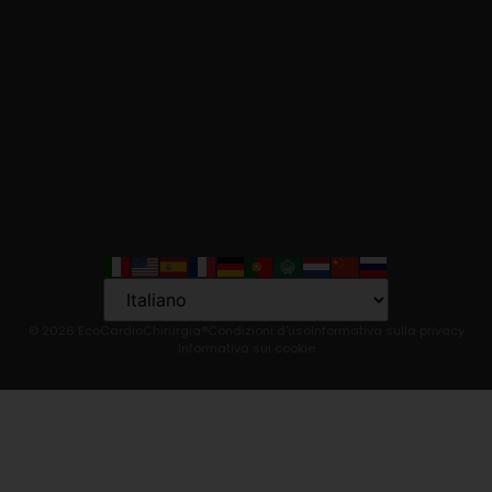
Language
© 2026 EcoCardioChirurgia®
Condizioni d'uso
Informativa sulla privacy
Informativa sui cookie