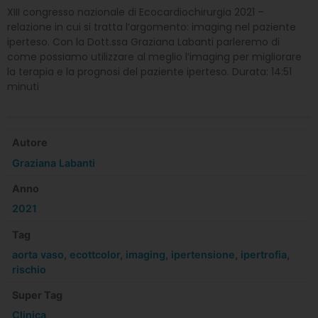
XIII congresso nazionale di Ecocardiochirurgia 2021 –
relazione in cui si tratta l’argomento: imaging nel paziente
iperteso. Con la Dott.ssa Graziana Labanti parleremo di
come possiamo utilizzare al meglio l’imaging per migliorare
la terapia e la prognosi del paziente iperteso. Durata: 14:51
minuti
Autore
Graziana Labanti
Anno
2021
Tag
aorta vaso
,
ecottcolor
,
imaging
,
ipertensione
,
ipertrofia
,
rischio
Super Tag
Clinica