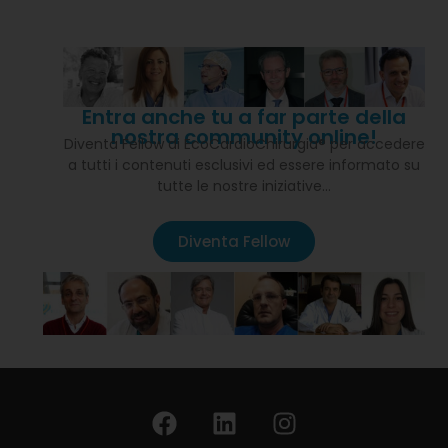
Entra anche tu a far parte della
nostra community online!
Diventa Fellow di EcoCardioChirurgia® per accedere
a tutti i contenuti esclusivi ed essere informato su
tutte le nostre iniziative…
Diventa Fellow