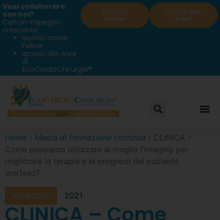
Vuoi collaborare
Diventa
Iscriviti alle
con noi?
Fellow
Aree!
Con un impegno
crescente:
Iscriviti come
Fellow
Iscriviti alle Aree
di
EcoCardioChirurgia®
Home
/
Media di formazione continua
/ CLINICA –
Come possiamo utilizzare al meglio l’imaging per
migliorare la terapia e la prognosi del paziente
iperteso?
2021
RELAZIONI
CLINICA – Come