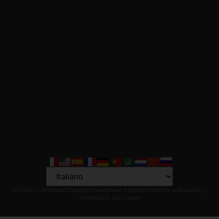
Language
© 2026 EcoCardioChirurgia®
Condizioni d'uso
Informativa sulla privacy
Informativa sui cookie