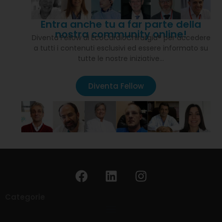
Entra anche tu a far parte della
nostra community online!
Diventa Fellow di EcoCardioChirurgia® per accedere
a tutti i contenuti esclusivi ed essere informato su
tutte le nostre iniziative…
Diventa Fellow
Categorie