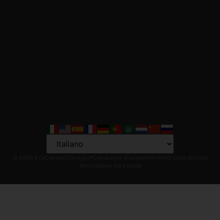
Language
© 2026 EcoCardioChirurgia®
Condizioni d'uso
Informativa sulla privacy
Informativa sui cookie