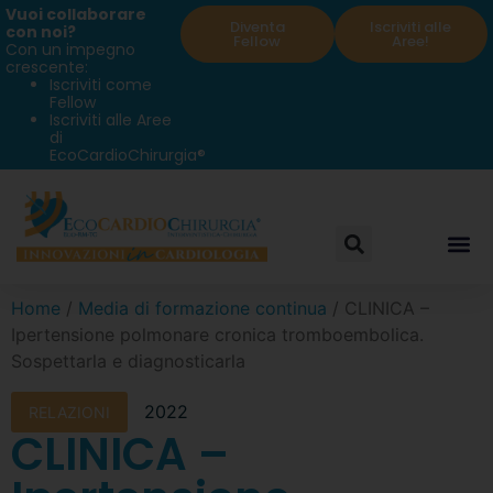
Vuoi collaborare
Diventa
Iscriviti alle
con noi?
Fellow
Aree!
Con un impegno
crescente:
Iscriviti come
Fellow
Iscriviti alle Aree
di
EcoCardioChirurgia®
Home
/
Media di formazione continua
/ CLINICA –
Ipertensione polmonare cronica tromboembolica.
Sospettarla e diagnosticarla
2022
RELAZIONI
CLINICA –