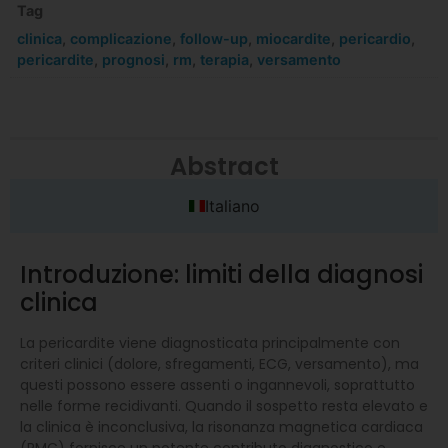
Tag
clinica
,
complicazione
,
follow-up
,
miocardite
,
pericardio
,
pericardite
,
prognosi
,
rm
,
terapia
,
versamento
Abstract
Italiano
Introduzione: limiti della diagnosi
clinica
La pericardite viene diagnosticata principalmente con
criteri clinici (dolore, sfregamenti, ECG, versamento), ma
questi possono essere assenti o ingannevoli, soprattutto
nelle forme recidivanti. Quando il sospetto resta elevato e
la clinica è inconclusiva, la risonanza magnetica cardiaca
(RMC) fornisce un potente contributo diagnostico e