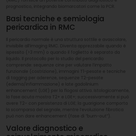
prognostico, integrando biomarcatori come la PCR.
Basi tecniche e semiologia
pericardica in RMC
Il pericardio normale è una struttura sottile e avascolare,
invisibile all’imaging RMC. Diventa apprezzabile quando è
ispessito (>3 mm) o quando il foglietto è separato da
liquido. Il protocollo per lo studio del pericardio
comprende: sequenze cine per valutare l’impatto
funzionale (costrizione), immagini T1-pesate e tecniche
di tagging per aderenze, sequenze T2-pesate
(edema/infiammazione) e late gadolinium
enhancement (LGE) per la flogosi attiva. Istologicamente,
la fase acuta mostra T2+ e LGE+; successivamente si può
avere T2– con persistenza di LGE; la guarigione comporta
la scomparsa del segnale, mentre l’evoluzione fibrotica
può non dare enhancement (fase di “burn-out”).
Valore diagnostico e