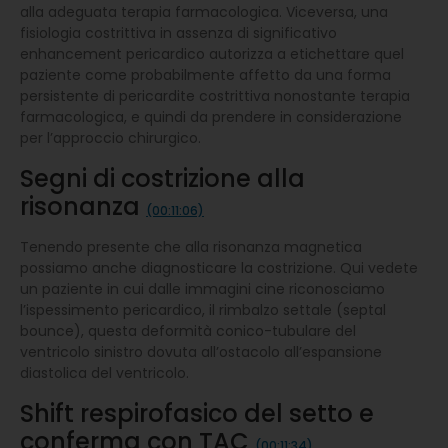
alla adeguata terapia farmacologica. Viceversa, una
fisiologia costrittiva in assenza di significativo
enhancement pericardico autorizza a etichettare quel
paziente come probabilmente affetto da una forma
persistente di pericardite costrittiva nonostante terapia
farmacologica, e quindi da prendere in considerazione
per l’approccio chirurgico.
Segni di costrizione alla
risonanza
(00:11:06)
Tenendo presente che alla risonanza magnetica
possiamo anche diagnosticare la costrizione. Qui vedete
un paziente in cui dalle immagini cine riconosciamo
l’ispessimento pericardico, il rimbalzo settale (septal
bounce), questa deformità conico-tubulare del
ventricolo sinistro dovuta all’ostacolo all’espansione
diastolica del ventricolo.
Shift respirofasico del setto e
conferma con TAC
(00:11:34)