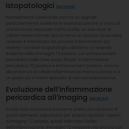
istopatologici
(00:04:59)
Normalmente il pericardio non ha un segnale
particolarmente evidente in risonanza perché si tratta di
una struttura tessutale molto sottile, un solo layer di
cellule mesenchimali, tipicamente un tessuto avascolare.
Quando è interessato da processi infiammatori, qui
vedete i correlati istopatologici, abbiamo un segnale
evidente nelle immagini T2 pesate, con enhancement
pericardico nella fase acuta florida: infiammazione
pericardica T2 positiva e enhancement positivo, dovuta
alla presenza di cellule infiammatorie mononucleate e a
un grado più o meno spiccato di neovascolarizzazione.
Evoluzione dell’infiammazione
pericardica all’imaging
(00:05:54)
In una fase successiva possiamo avere una riduzione di
questi elementi, soprattutto per quanto riguarda i reperti
di imaging T2 pesato, quindi della fase florida
dell’infiammazione: immagini T2 negative ma ancora con