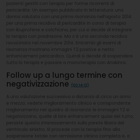
pazienti gestiti con terapia per forme ricorrenti di
pericardite. Un esempio pubblicato in letteratura: una
donna valutata con una prima risonanza nell’agosto 2014
per una prima recidiva di pericardite in corso di terapia
con ibuprofene e colchicina, per cui si decide di integrare
la terapia con prednisone. Ma c’è una seconda recidiva
ravvicinata nel novembre 2014. Entrambi gli esami di
risonanza mostrano immagini T2 positive e netto
enhancement pericardico. Quindi si decide di sospendere
tutta la terapia e passare a monoterapia con Anakinra.
Follow up a lungo termine con
negativizzazione
(00:14:12)
A una valutazione successiva a distanza di circa un anno
e mezzo, vedete miglioramento clinico e corrispondente
miglioramento nel quadro di risonanza: le immagini T2 si
negativizzano, quelle di late enhancement quasi del tutto,
persiste questo interessamento sulla parete libera del
ventricolo sinistro. Si procede con la terapia fino alla
sospensione totale con remissione clinica completa e, a