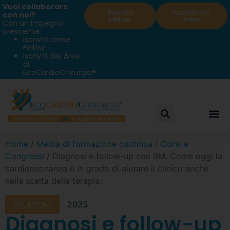
Vuoi collaborare
Diventa
Iscriviti alle
con noi?
Fellow
Aree!
Con un impegno
crescente:
Iscriviti come
Fellow
Iscriviti alle Aree
di
EcoCardioChirurgia®
Home
/
Media di formazione continua
/
Corsi e
Congressi
/ Diagnosi e follow-up con RM. Come oggi la
cardiorisonanza è in grado di aiutare il clinico anche
nella scelta della terapia.
2025
RELAZIONI
Diagnosi e follow-up