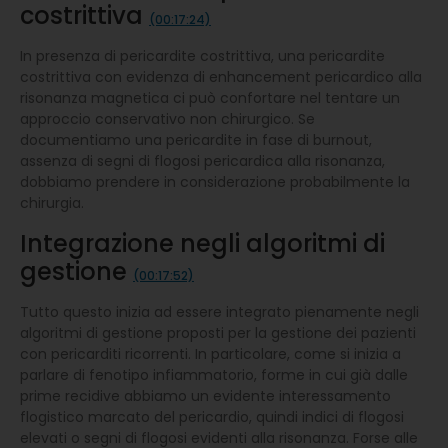
costrittiva
(00:17:24)
In presenza di pericardite costrittiva, una pericardite
costrittiva con evidenza di enhancement pericardico alla
risonanza magnetica ci può confortare nel tentare un
approccio conservativo non chirurgico. Se
documentiamo una pericardite in fase di burnout,
assenza di segni di flogosi pericardica alla risonanza,
dobbiamo prendere in considerazione probabilmente la
chirurgia.
Integrazione negli algoritmi di
gestione
(00:17:52)
Tutto questo inizia ad essere integrato pienamente negli
algoritmi di gestione proposti per la gestione dei pazienti
con pericarditi ricorrenti. In particolare, come si inizia a
parlare di fenotipo infiammatorio, forme in cui già dalle
prime recidive abbiamo un evidente interessamento
flogistico marcato del pericardio, quindi indici di flogosi
elevati o segni di flogosi evidenti alla risonanza. Forse alle