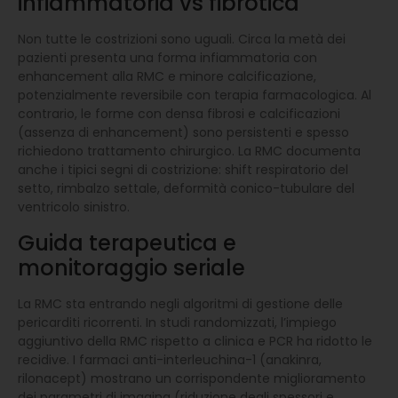
infiammatoria vs fibrotica
Non tutte le costrizioni sono uguali. Circa la metà dei
pazienti presenta una forma infiammatoria con
enhancement alla RMC e minore calcificazione,
potenzialmente reversibile con terapia farmacologica. Al
contrario, le forme con densa fibrosi e calcificazioni
(assenza di enhancement) sono persistenti e spesso
richiedono trattamento chirurgico. La RMC documenta
anche i tipici segni di costrizione: shift respiratorio del
setto, rimbalzo settale, deformità conico-tubulare del
ventricolo sinistro.
Guida terapeutica e
monitoraggio seriale
La RMC sta entrando negli algoritmi di gestione delle
pericarditi ricorrenti. In studi randomizzati, l’impiego
aggiuntivo della RMC rispetto a clinica e PCR ha ridotto le
recidive. I farmaci anti-interleuchina-1 (anakinra,
rilonacept) mostrano un corrispondente miglioramento
dei parametri di imaging (riduzione degli spessori e