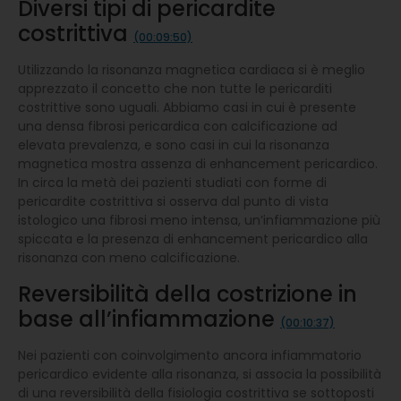
Diversi tipi di pericardite
costrittiva
(00:09:50)
Utilizzando la risonanza magnetica cardiaca si è meglio
apprezzato il concetto che non tutte le pericarditi
costrittive sono uguali. Abbiamo casi in cui è presente
una densa fibrosi pericardica con calcificazione ad
elevata prevalenza, e sono casi in cui la risonanza
magnetica mostra assenza di enhancement pericardico.
In circa la metà dei pazienti studiati con forme di
pericardite costrittiva si osserva dal punto di vista
istologico una fibrosi meno intensa, un’infiammazione più
spiccata e la presenza di enhancement pericardico alla
risonanza con meno calcificazione.
Reversibilità della costrizione in
base all’infiammazione
(00:10:37)
Nei pazienti con coinvolgimento ancora infiammatorio
pericardico evidente alla risonanza, si associa la possibilità
di una reversibilità della fisiologia costrittiva se sottoposti