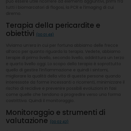
può essere utile ricorrere ad elementi aggiuntivi, primi fra
tutti i biomarcatori di flogosi, la PCR e l’imaging di cui
diremo.
Terapia della pericardite e
obiettivi
(00:01:48)
Viviamo un’era in cui per fortuna abbiamo delle frecce
all’arco per quanto riguarda la terapia. Vedete, abbiamo
terapie di primo livello, secondo livello, addirittura un terzo
e quarto livello oggi. Lo scopo della terapia è soprattutto
quello di gestire l’infiammazione e quindi i sintomi,
migliorare la qualità della vita di queste persone quando
interessate da forme incessanti o ricorrenti, minimizzare il
rischio di recidive e prevenire possibili evoluzioni in fasi
come quelle che tendono a progredire verso una forma
costrittiva. Quindi il monitoraggio.
Monitoraggio e strumenti di
valutazione
(00:02:42)