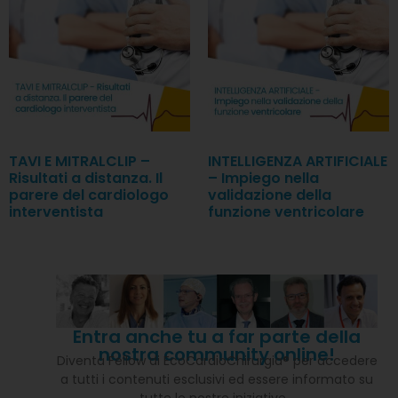
TAVI E MITRALCLIP –
INTELLIGENZA ARTIFICIALE
Risultati a distanza. Il
– Impiego nella
parere del cardiologo
validazione della
interventista
funzione ventricolare
Entra anche tu a far parte della
nostra community online!
Diventa Fellow di EcoCardioChirurgia® per accedere
a tutti i contenuti esclusivi ed essere informato su