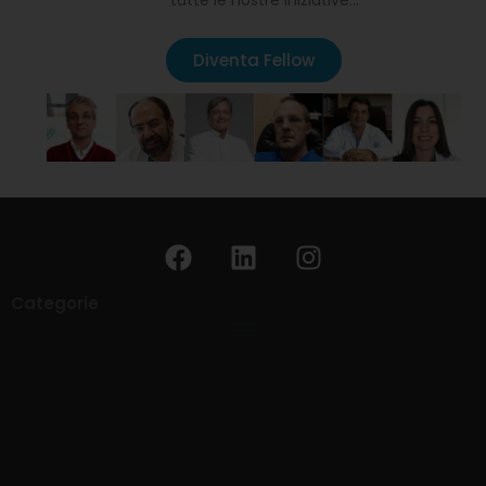
tutte le nostre iniziative…
Diventa Fellow
Categorie