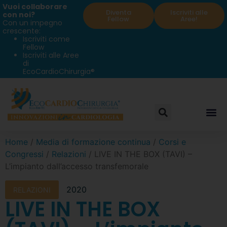
Vuoi collaborare
Diventa
Iscriviti alle
con noi?
Fellow
Aree!
Con un impegno
crescente:
Iscriviti come
Fellow
Iscriviti alle Aree
di
EcoCardioChirurgia®
Home
/
Media di formazione continua
/
Corsi e
Congressi
/
Relazioni
/ LIVE IN THE BOX (TAVI) –
L’impianto dall’accesso transfemorale
2020
RELAZIONI
LIVE IN THE BOX