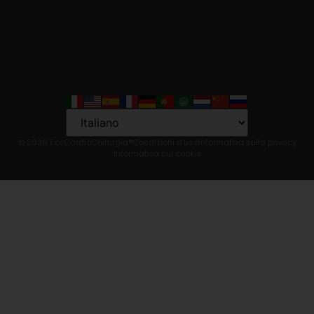
Language
© 2026 EcoCardioChirurgia®
Condizioni d'uso
Informativa sulla privacy
Informativa sui cookie