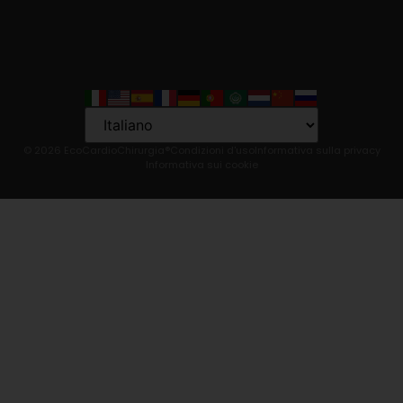
Language
© 2026 EcoCardioChirurgia®
Condizioni d'uso
Informativa sulla privacy
Informativa sui cookie