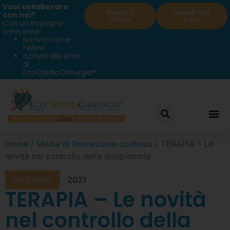
Vuoi collaborare
Diventa
Iscriviti alle
con noi?
Fellow
Aree!
Con un impegno
crescente:
Iscriviti come
Fellow
Iscriviti alle Aree
di
EcoCardioChirurgia®
Home
/
Media di formazione continua
/ TERAPIA – Le
novità nel controllo della dislipidemia
2021
RELAZIONI
TERAPIA – Le novità
nel controllo della