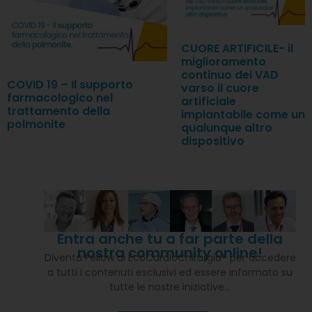
CUORE ARTIFICILE- il
miglioramento
continuo dei VAD
COVID 19 – Il supporto
varso il cuore
farmacologico nel
artificiale
trattamento della
impiantabile come un
polmonite
qualunque altro
dispositivo
Entra anche tu a far parte della
nostra community online!
Diventa Fellow di EcoCardioChirurgia® per accedere
a tutti i contenuti esclusivi ed essere informato su
tutte le nostre iniziative…