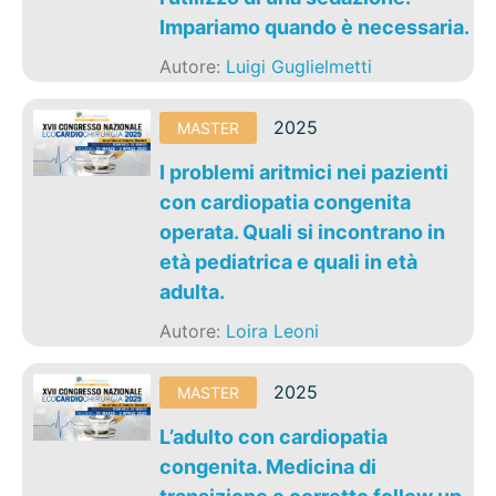
Impariamo quando è necessaria.
Autore:
Luigi Guglielmetti
2025
MASTER
I problemi aritmici nei pazienti
con cardiopatia congenita
operata. Quali si incontrano in
età pediatrica e quali in età
adulta.
Autore:
Loira Leoni
2025
MASTER
L’adulto con cardiopatia
congenita. Medicina di