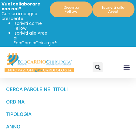
Vuoi collaborare
Diventa
Iscriviti alle
con noi?
Fellow
Aree!
Con un impegno
crescente:
Iscriviti come
Fellow
Iscriviti alle Aree
di
EcoCardioChirurgia®
CERCA PAROLE NEI TITOLI
ORDINA
TIPOLOGIA
ANNO