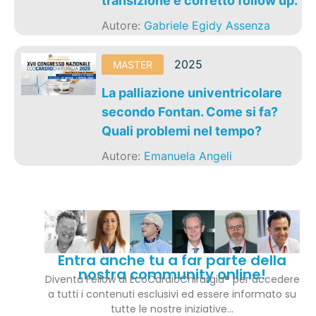
transizione e corretto follow up.
Autore:
Gabriele Egidy Assenza
2025
MASTER
La palliazione univentricolare
secondo Fontan. Come si fa?
Quali problemi nel tempo?
Autore:
Emanuela Angeli
Entra anche tu a far parte della
nostra community online!
Diventa Fellow di EcoCardioChirurgia® per accedere
a tutti i contenuti esclusivi ed essere informato su
tutte le nostre iniziative…