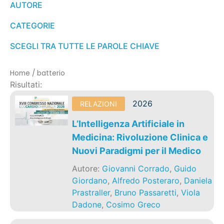
AUTORE
CATEGORIE
SCEGLI TRA TUTTE LE PAROLE CHIAVE
Home
/
batterio
Risultati:
2026
RELAZIONI
L’Intelligenza Artificiale in
Medicina: Rivoluzione Clinica e
Nuovi Paradigmi per il Medico
Autore:
Giovanni Corrado
,
Guido
Giordano
,
Alfredo Posteraro
,
Daniela
Prastraller
,
Bruno Passaretti
,
Viola
Dadone
,
Cosimo Greco