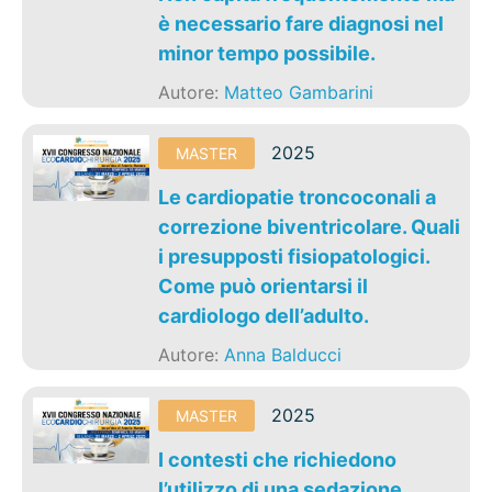
è necessario fare diagnosi nel
minor tempo possibile.
Autore:
Matteo Gambarini
2025
MASTER
Le cardiopatie troncoconali a
correzione biventricolare. Quali
i presupposti fisiopatologici.
Come può orientarsi il
cardiologo dell’adulto.
Autore:
Anna Balducci
2025
MASTER
I contesti che richiedono
l’utilizzo di una sedazione.