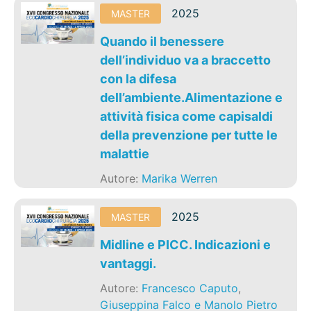
2025
MASTER
Quando il benessere
dell’individuo va a braccetto
con la difesa
dell’ambiente.Alimentazione e
attività fisica come capisaldi
della prevenzione per tutte le
malattie
Autore:
Marika Werren
2025
MASTER
Midline e PICC. Indicazioni e
vantaggi.
Autore:
Francesco Caputo
,
Giuseppina Falco e Manolo Pietro