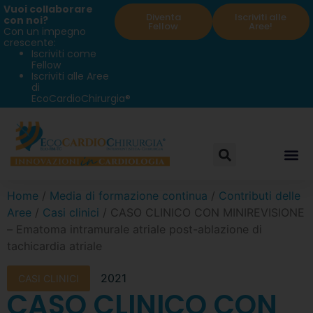
Vuoi collaborare
Diventa
Iscriviti alle
con noi?
Fellow
Aree!
Con un impegno
crescente:
Iscriviti come
Fellow
Iscriviti alle Aree
di
EcoCardioChirurgia®
Home
/
Media di formazione continua
/
Contributi delle
Aree
/
Casi clinici
/ CASO CLINICO CON MINIREVISIONE
– Ematoma intramurale atriale post-ablazione di
tachicardia atriale
2021
CASI CLINICI
CASO CLINICO CON