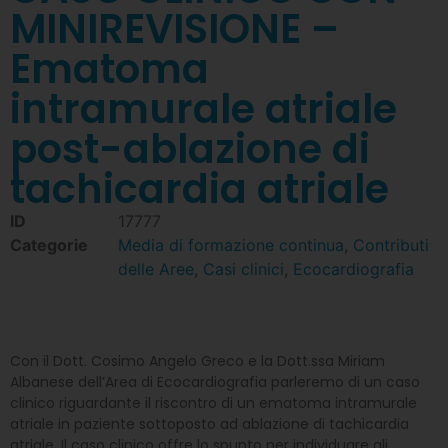
MINIREVISIONE –
Ematoma
intramurale atriale
post-ablazione di
tachicardia atriale
ID
17777
Categorie
Media di formazione continua
,
Contributi
delle Aree
,
Casi clinici
,
Ecocardiografia
Con il Dott. Cosimo Angelo Greco e la Dott.ssa Miriam
Albanese dell’Area di Ecocardiografia parleremo di un caso
clinico riguardante il riscontro di un ematoma intramurale
atriale in paziente sottoposto ad ablazione di tachicardia
atriale. Il caso clinico offre lo spunto per individuare gli