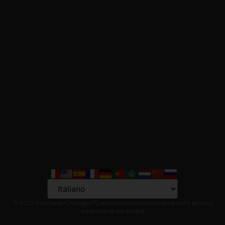
Language
© 2026 EcoCardioChirurgia®
Condizioni d'uso
Informativa sulla privacy
Informativa sui cookie