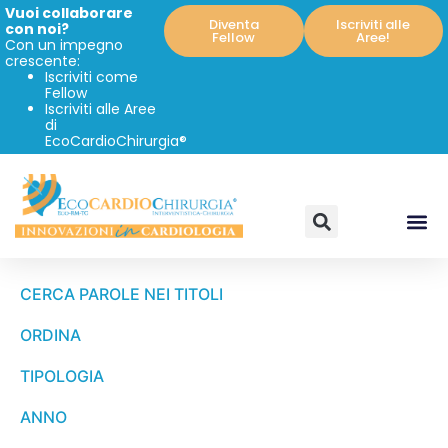
Vuoi collaborare
Diventa
Iscriviti alle
con noi?
Fellow
Aree!
Con un impegno
crescente:
Iscriviti come
Fellow
Iscriviti alle Aree
di
EcoCardioChirurgia®
CERCA PAROLE NEI TITOLI
ORDINA
TIPOLOGIA
ANNO