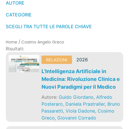
AUTORE
CATEGORIE
SCEGLI TRA TUTTE LE PAROLE CHIAVE
Home
/
Cosimo Angelo Greco
Risultati:
2026
RELAZIONI
L’Intelligenza Artificiale in
Medicina: Rivoluzione Clinica e
Nuovi Paradigmi per il Medico
Autore:
Guido Giordano
,
Alfredo
Posteraro
,
Daniela Prastraller
,
Bruno
Passaretti
,
Viola Dadone
,
Cosimo
Greco
,
Giovanni Corrado