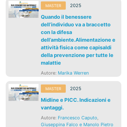
2025
MASTER
Quando il benessere
dell’individuo va a braccetto
con la difesa
dell’ambiente.Alimentazione e
attività fisica come capisaldi
della prevenzione per tutte le
malattie
Autore:
Marika Werren
2025
MASTER
Midline e PICC. Indicazioni e
vantaggi.
Autore:
Francesco Caputo
,
Giuseppina Falco e Manolo Pietro