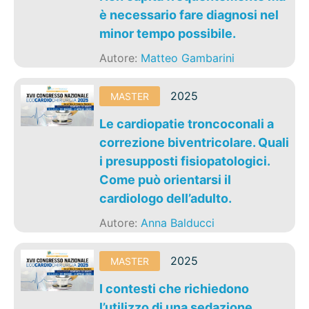
è necessario fare diagnosi nel
minor tempo possibile.
Autore:
Matteo Gambarini
2025
MASTER
Le cardiopatie troncoconali a
correzione biventricolare. Quali
i presupposti fisiopatologici.
Come può orientarsi il
cardiologo dell’adulto.
Autore:
Anna Balducci
2025
MASTER
I contesti che richiedono
l’utilizzo di una sedazione.