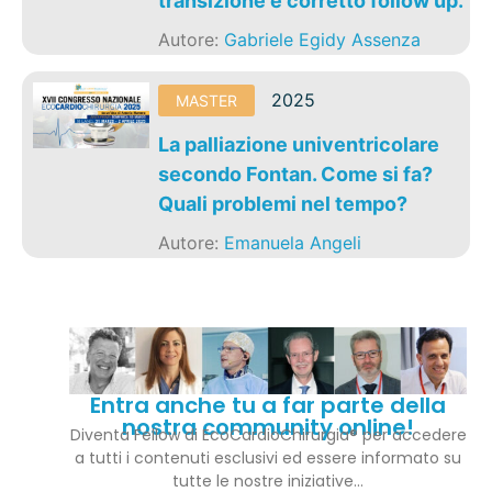
transizione e corretto follow up.
Autore:
Gabriele Egidy Assenza
2025
MASTER
La palliazione univentricolare
secondo Fontan. Come si fa?
Quali problemi nel tempo?
Autore:
Emanuela Angeli
Entra anche tu a far parte della
nostra community online!
Diventa Fellow di EcoCardioChirurgia® per accedere
a tutti i contenuti esclusivi ed essere informato su
tutte le nostre iniziative…