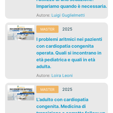
Impariamo quando è necessaria.
Autore:
Luigi Guglielmetti
2025
MASTER
I problemi aritmici nei pazienti
con cardiopatia congenita
operata. Quali si incontrano in
età pediatrica e quali in età
adulta.
Autore:
Loira Leoni
2025
MASTER
L’adulto con cardiopatia
congenita. Medicina di