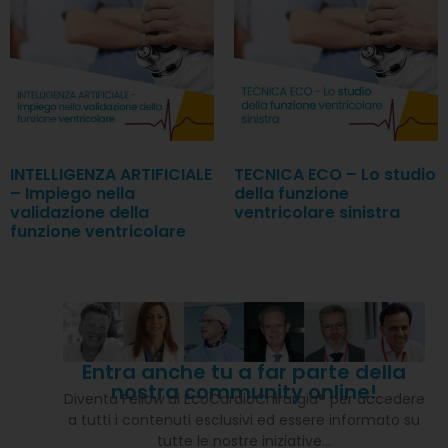
INTELLIGENZA ARTIFICIALE
TECNICA ECO – Lo studio
– Impiego nella
della funzione
validazione della
ventricolare sinistra
funzione ventricolare
Entra anche tu a far parte della
nostra community online!
Diventa Fellow di EcoCardioChirurgia® per accedere
a tutti i contenuti esclusivi ed essere informato su
tutte le nostre iniziative…