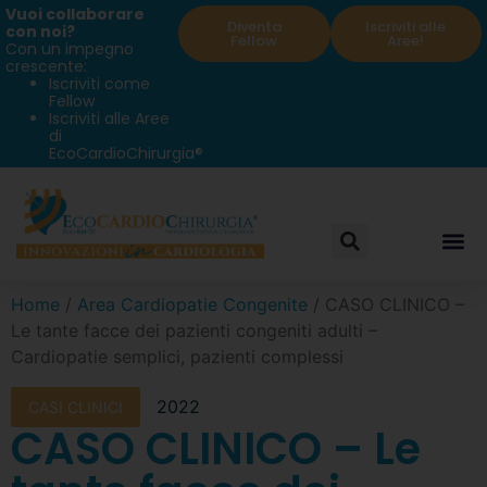
Vuoi collaborare
Diventa
Iscriviti alle
con noi?
Fellow
Aree!
Con un impegno
crescente:
Iscriviti come
Fellow
Iscriviti alle Aree
di
EcoCardioChirurgia®
Home
/
Area Cardiopatie Congenite
/ CASO CLINICO –
Le tante facce dei pazienti congeniti adulti –
Cardiopatie semplici, pazienti complessi
2022
CASI CLINICI
CASO CLINICO – Le