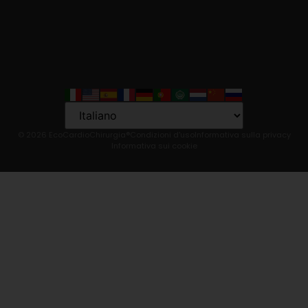
Language
© 2026 EcoCardioChirurgia®
Condizioni d'uso
Informativa sulla privacy
Informativa sui cookie