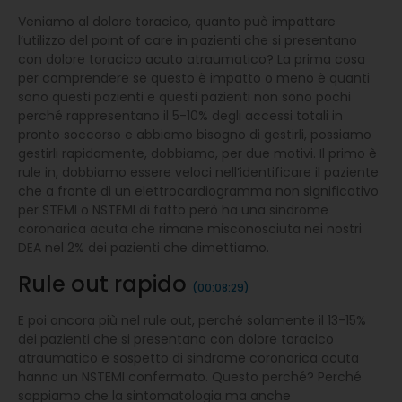
Veniamo al dolore toracico, quanto può impattare
l’utilizzo del point of care in pazienti che si presentano
con dolore toracico acuto atraumatico? La prima cosa
per comprendere se questo è impatto o meno è quanti
sono questi pazienti e questi pazienti non sono pochi
perché rappresentano il 5-10% degli accessi totali in
pronto soccorso e abbiamo bisogno di gestirli, possiamo
gestirli rapidamente, dobbiamo, per due motivi. Il primo è
rule in, dobbiamo essere veloci nell’identificare il paziente
che a fronte di un elettrocardiogramma non significativo
per STEMI o NSTEMI di fatto però ha una sindrome
coronarica acuta che rimane misconosciuta nei nostri
DEA nel 2% dei pazienti che dimettiamo.
Rule out rapido
(00:08:29)
E poi ancora più nel rule out, perché solamente il 13-15%
dei pazienti che si presentano con dolore toracico
atraumatico e sospetto di sindrome coronarica acuta
hanno un NSTEMI confermato. Questo perché? Perché
sappiamo che la sintomatologia ma anche