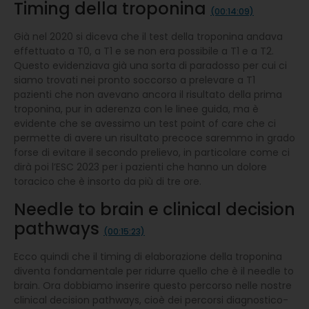
Timing della troponina
(00:14:09)
Già nel 2020 si diceva che il test della troponina andava
effettuato a T0, a T1 e se non era possibile a T1 e a T2.
Questo evidenziava già una sorta di paradosso per cui ci
siamo trovati nei pronto soccorso a prelevare a T1
pazienti che non avevano ancora il risultato della prima
troponina, pur in aderenza con le linee guida, ma è
evidente che se avessimo un test point of care che ci
permette di avere un risultato precoce saremmo in grado
forse di evitare il secondo prelievo, in particolare come ci
dirà poi l’ESC 2023 per i pazienti che hanno un dolore
toracico che è insorto da più di tre ore.
Needle to brain e clinical decision
pathways
(00:15:23)
Ecco quindi che il timing di elaborazione della troponina
diventa fondamentale per ridurre quello che è il needle to
brain. Ora dobbiamo inserire questo percorso nelle nostre
clinical decision pathways, cioè dei percorsi diagnostico-