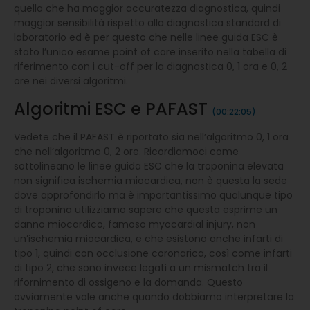
quella che ha maggior accuratezza diagnostica, quindi
maggior sensibilità rispetto alla diagnostica standard di
laboratorio ed è per questo che nelle linee guida ESC è
stato l’unico esame point of care inserito nella tabella di
riferimento con i cut-off per la diagnostica 0, 1 ora e 0, 2
ore nei diversi algoritmi.
Algoritmi ESC e PAFAST
(00:22:05)
Vedete che il PAFAST è riportato sia nell’algoritmo 0, 1 ora
che nell’algoritmo 0, 2 ore. Ricordiamoci come
sottolineano le linee guida ESC che la troponina elevata
non significa ischemia miocardica, non è questa la sede
dove approfondirlo ma è importantissimo qualunque tipo
di troponina utilizziamo sapere che questa esprime un
danno miocardico, famoso myocardial injury, non
un’ischemia miocardica, e che esistono anche infarti di
tipo 1, quindi con occlusione coronarica, così come infarti
di tipo 2, che sono invece legati a un mismatch tra il
rifornimento di ossigeno e la domanda. Questo
ovviamente vale anche quando dobbiamo interpretare la