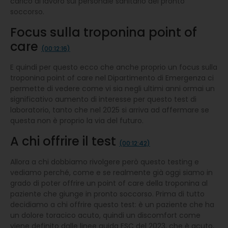
carico di lavoro sul personale sanitario del pronto
soccorso.
Focus sulla troponina point of
care
(00:12:16)
E quindi per questo ecco che anche proprio un focus sulla
troponina point of care nel Dipartimento di Emergenza ci
permette di vedere come vi sia negli ultimi anni ormai un
significativo aumento di interesse per questo test di
laboratorio, tanto che nel 2025 si arriva ad affermare se
questa non è proprio la via del futuro.
A chi offrire il test
(00:12:42)
Allora a chi dobbiamo rivolgere però questo testing e
vediamo perché, come e se realmente già oggi siamo in
grado di poter offrire un point of care della troponina al
paziente che giunge in pronto soccorso. Prima di tutto
decidiamo a chi offrire questo test: è un paziente che ha
un dolore toracico acuto, quindi un discomfort come
viene definito dalle linee guida ESC del 2023, che è acuto,