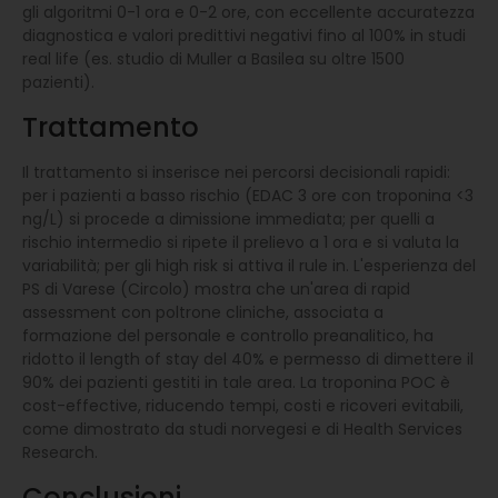
gli algoritmi 0-1 ora e 0-2 ore, con eccellente accuratezza
diagnostica e valori predittivi negativi fino al 100% in studi
real life (es. studio di Muller a Basilea su oltre 1500
pazienti).
Trattamento
Il trattamento si inserisce nei percorsi decisionali rapidi:
per i pazienti a basso rischio (EDAC 3 ore con troponina <3
ng/L) si procede a dimissione immediata; per quelli a
rischio intermedio si ripete il prelievo a 1 ora e si valuta la
variabilità; per gli high risk si attiva il rule in. L'esperienza del
PS di Varese (Circolo) mostra che un'area di rapid
assessment con poltrone cliniche, associata a
formazione del personale e controllo preanalitico, ha
ridotto il length of stay del 40% e permesso di dimettere il
90% dei pazienti gestiti in tale area. La troponina POC è
cost-effective, riducendo tempi, costi e ricoveri evitabili,
come dimostrato da studi norvegesi e di Health Services
Research.
Conclusioni