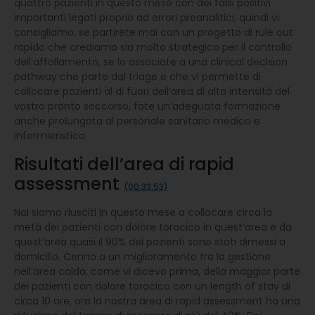
quattro pazienti in questo mese con dei falsi positivi
importanti legati proprio ad errori preanalitici, quindi vi
consigliamo, se partirete mai con un progetto di rule out
rapido che crediamo sia molto strategico per il controllo
dell’affollamento, se lo associate a una clinical decision
pathway che parte dal triage e che vi permette di
collocare pazienti al di fuori dell’area di alta intensità del
vostro pronto soccorso, fate un’adeguata formazione
anche prolungata al personale sanitario medico e
infermieristico.
Risultati dell’area di rapid
assessment
(00:33:53)
Noi siamo riusciti in questo mese a collocare circa la
metà dei pazienti con dolore toracico in quest’area e da
quest’area quasi il 90% dei pazienti sono stati dimessi a
domicilio. Cenno a un miglioramento tra la gestione
nell’area calda, come vi dicevo prima, della maggior parte
dei pazienti con dolore toracico con un length of stay di
circa 10 ore, ora la nostra area di rapid assessment ha una