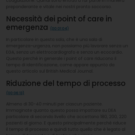
coagulazione. Quindi sono entrati a far parte in maniera
preponderante e vitale nei nostri pronto soccorso.
Necessità dei point of care in
emergenza
(00:01:04)
In particolare in questa sala, che è una sala di
emergenza-urgenza, non possiamo più lavorare senza un
EGA, senza un elettrocardiografo e senza un ecocardio.
Questo perché in generale i point of care riducono il
tempo di identificazione, come appare appunto da
questo articolo sul British Medical Journal.
Riduzione del tempo di processo
(00:06:13)
Almeno di 30-40 minuti per ciascun paziente.
Immaginate quanto questo possa impattare su DEA
particolare di secondo livello che accettano 180, 200, 220
pazienti al giorno. E questo principalmente perché riduce
il tempo di processo e quindi tutto quello che è legato al