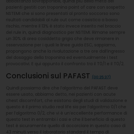
abbastanza sovrapponibili, quindi più della metà dei
pazienti gestiti con troponina point of care con sospetto
NSTEMI che si sono presentati al pronto soccorso sono
risultati candidabili al rule out come casistica a basso
rischio, mentre il 13% è stato invece inserito nel braccio
del rule in, quindi diagnostico per NSTEMI. Rimane sempre
un 30% di area cosiddetta grigia che deve rimanere in
osservazione per i quali le linee guida ESC, sappiamo,
propongono anche la rivalutazione a tre ore dall’ingresso
del dosaggio della troponina ed eventualmente i test
provocativi. E qui appunto il confronto tra il T0/1 e il T0/2.
Conclusioni sul PAFAST
(00:25:37)
Quindi possiamo dire che l’algoritmo del PAFAST deve
essere usato, abbiamo detto, nei pazienti con acute
chest discomfort, che esistono degli studi di validazione e
questo è il primo studio real life sia per l’algoritmo 0/1 che
per l’algoritmo 0/2, che vi è un’eccellente performance di
questo test in entrambi i casi e che il beneficio di questo
test è sicuramente quello di accorciare in questo caso di
43 minuti verso il laboratorio standard il tempo di