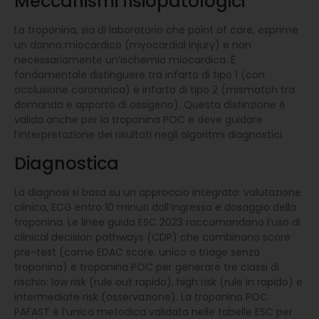
Meccanismi fisiopatologici
La troponina, sia di laboratorio che point of care, esprime
un danno miocardico (myocardial injury) e non
necessariamente un’ischemia miocardica. È
fondamentale distinguere tra infarto di tipo 1 (con
occlusione coronarica) e infarto di tipo 2 (mismatch tra
domanda e apporto di ossigeno). Questa distinzione è
valida anche per la troponina POC e deve guidare
l’interpretazione dei risultati negli algoritmi diagnostici.
Diagnostica
La diagnosi si basa su un approccio integrato: valutazione
clinica, ECG entro 10 minuti dall’ingresso e dosaggio della
troponina. Le linee guida ESC 2023 raccomandano l’uso di
clinical decision pathways (CDP) che combinano score
pre-test (come EDAC score, unico a triage senza
troponina) e troponina POC per generare tre classi di
rischio: low risk (rule out rapido), high risk (rule in rapido) e
intermediate risk (osservazione). La troponina POC
PAFAST è l’unica metodica validata nelle tabelle ESC per