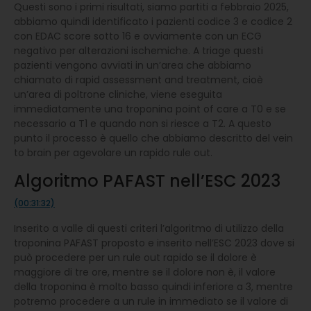
Questi sono i primi risultati, siamo partiti a febbraio 2025,
abbiamo quindi identificato i pazienti codice 3 e codice 2
con EDAC score sotto 16 e ovviamente con un ECG
negativo per alterazioni ischemiche. A triage questi
pazienti vengono avviati in un’area che abbiamo
chiamato di rapid assessment and treatment, cioè
un’area di poltrone cliniche, viene eseguita
immediatamente una troponina point of care a T0 e se
necessario a T1 e quando non si riesce a T2. A questo
punto il processo è quello che abbiamo descritto del vein
to brain per agevolare un rapido rule out.
Algoritmo PAFAST nell’ESC 2023
(00:31:32)
Inserito a valle di questi criteri l’algoritmo di utilizzo della
troponina PAFAST proposto e inserito nell’ESC 2023 dove si
può procedere per un rule out rapido se il dolore è
maggiore di tre ore, mentre se il dolore non è, il valore
della troponina è molto basso quindi inferiore a 3, mentre
potremo procedere a un rule in immediato se il valore di