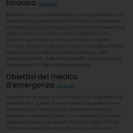
toracico
(00:09:56)
Abbiamo visto che pochi pazienti che si presentano con
dolore toracico atraumatico in PS hanno una sindrome
coronarica acuta, la maggior parte in tutte le fasce d’età
viene dimessa con dolore toracico aspecifico. Più
andiamo avanti con gli anni, più la quota di acute
coronary syndrome aumenta, seguita poi dalle patologie
neuromuscolari, dallo scompenso cardiaco, dalla
fibrillazione atriale, dalle miopericarditi, dalle polmoniti e
nel meno del 2% dall’embolia polmonare.
Obiettivi del medico
d’emergenza
(00:10:41)
Quindi ci serve avere uno strumento che ci permetta di
identificare in questo numero elevato di pazienti che si
presentano nei nostri DEA, chi realmente abbia una
sindrome coronarica. Questo è un documento vecchio
degli statement tra la società ANMCO e SIMEU del 2016,
ma rimane assolutamente attuale. Cosa deve fare il