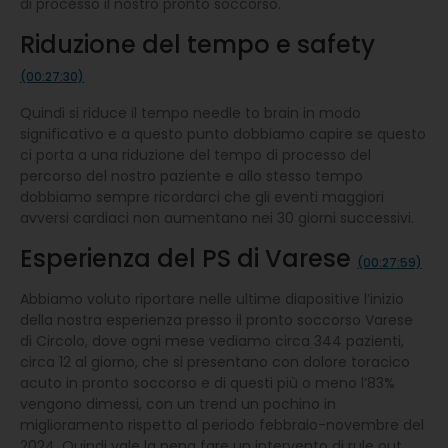
di processo il nostro pronto soccorso.
Riduzione del tempo e safety
(00:27:30)
Quindi si riduce il tempo needle to brain in modo
significativo e a questo punto dobbiamo capire se questo
ci porta a una riduzione del tempo di processo del
percorso del nostro paziente e allo stesso tempo
dobbiamo sempre ricordarci che gli eventi maggiori
avversi cardiaci non aumentano nei 30 giorni successivi.
Esperienza del PS di Varese
(00:27:59)
Abbiamo voluto riportare nelle ultime diapositive l’inizio
della nostra esperienza presso il pronto soccorso Varese
di Circolo, dove ogni mese vediamo circa 344 pazienti,
circa 12 al giorno, che si presentano con dolore toracico
acuto in pronto soccorso e di questi più o meno l’83%
vengono dimessi, con un trend un pochino in
miglioramento rispetto al periodo febbraio-novembre del
2024. Quindi vale la pena fare un intervento di rule out