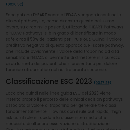
(00:16:52)
Ecco poi che l’HEART score e l’EDAC vengono inseriti nelle
clinical pathways e, come dimostra questo bellissimo
lavoro, su circa mille pazienti, utilizzando l’HEART Pathways
o l’EDAC Pathways, si è in grado di identificare in modo
safe circa il 50% dei pazienti per il rule out. Quindi il valore
predittivo negativo di questo approccio, R-score pathway,
che include ovviamente il valore della troponina ad alta
sensibilità e l’EDAC, ci permette di dimettere in sicurezza
circa la metà dei pazienti che si presentano per dolore
toracico atraumatico nel nostro pronto soccorso.
Classificazione ESC 2023
(00:17:29)
Ecco che quindi nelle linee guida ESC del 2023 viene
inserito proprio il percorso delle clinical decision pathways
associato al valore di troponina per generare tre classi
fondamentalmente: il low risk con il rule out rapido, l’high
risk con il rule in rapido e la classe intermedia che
necessita di ulteriore osservazione e stratificazione.
Questo ovviamente con un intervallo di testing abbiamo