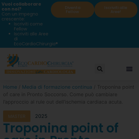
Vuoi collaborare
Diventa
Iscriviti alle
con noi?
Fellow
Aree!
Con un impegno
crescente:
Iscriviti come
Fellow
Iscriviti alle Aree
di
EcoCardioChirurgia®
Home
/
Media di formazione continua
/ Troponina point
of care in Pronto Soccorso. Come può cambiare
l’approccio al rule out dell’ischemia cardiaca acuta.
2025
MASTER
Troponina point of