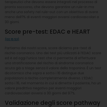
terapeutici che devono essere integrati nel processo di
pronto soccorso, che devono garantire un rule-in ma
anche una safety nel rule-out con un obiettivo di avere
meno dell’1% di eventi maggiori avversi cardiovascolari a
30 giorni.
Score pre-test: EDAC e HEART
(00:15:53)
Partiamo dai nostri score, score diciamo pre-test di
rischio coronarico. Uno dei test più utilizzati è l’EDAC score
ed è ad oggi l’unico test che ci permette di effettuare
una stratificazione del rischio di sindrome coronarica
acuta già a triage senza il valore della troponina. È un test
dicotomico che sopra e sotto i 16 distingue due
popolazioni a rischio completamente diverso. L’EDAC
sotto i 16, nel momento in cui si dimette il paziente, ha un
valore predittivo negativo per eventi maggiori
cardiovascolari avversi a 30 giorni del 97%.
Validazione degli score pathway