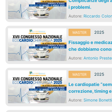
Complicanze degli a
i problemi.
Autore:
Riccardo Col
2025
MASTER
Fissaggio e medicazi
che dobbiamo conos
Autore:
Antonio Preste
2025
MASTER
Le cardiopatie “semp
correzione, timing 
Autore:
Simone Bonett