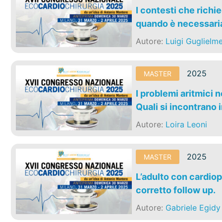
I contesti che richi
quando è necessari
Autore:
Luigi Guglielme
2025
MASTER
I problemi aritmici 
Quali si incontrano i
Autore:
Loira Leoni
2025
MASTER
L’adulto con cardiop
corretto follow up.
Autore:
Gabriele Egidy