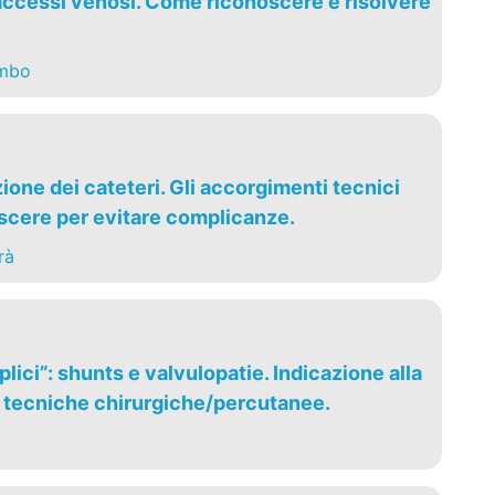
ccessi venosi. Come riconoscere e risolvere
ombo
one dei cateteri. Gli accorgimenti tecnici
cere per evitare complicanze.
rà
lici”: shunts e valvulopatie. Indicazione alla
e tecniche chirurgiche/percutanee.
i