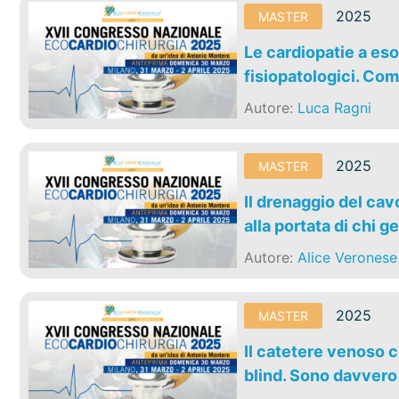
2025
MASTER
Le cardiopatie a eso
fisiopatologici. Come
Autore:
Luca Ragni
2025
MASTER
Il drenaggio del ca
alla portata di chi 
Autore:
Alice Veronese
2025
MASTER
Il catetere venoso c
blind. Sono davvero