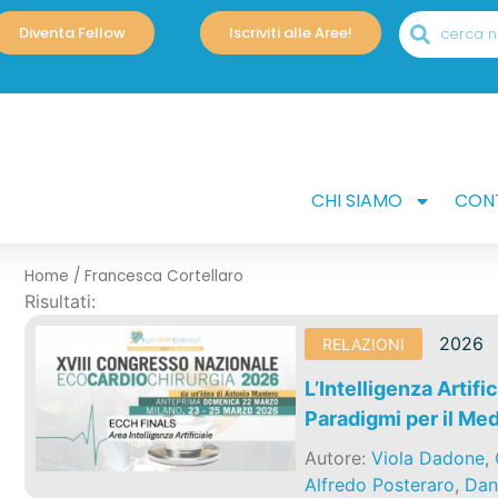
Diventa Fellow
Iscriviti alle Aree!
CHI SIAMO
CONT
Home
/
Francesca Cortellaro
Risultati:
2026
RELAZIONI
L’Intelligenza Artifi
Paradigmi per il Me
Autore:
Viola Dadone
,
Alfredo Posteraro
,
Dani