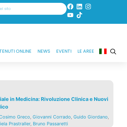
ENUTI ONLINE
NEWS
EVENTI
LE AREE
ciale in Medicina: Rivoluzione Clinica e Nuovi
dico
Cosimo Greco
,
Giovanni Corrado
,
Guido Giordano
,
ela Prastraller
,
Bruno Passaretti