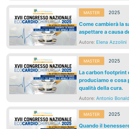
2025
MASTER
Come cambierà la sa
aspettare a causa d
Autore:
Elena Azzolini
2025
MASTER
La carbon footprint
produciamo e cosa p
qualità della cura.
Autore:
Antonio Bonald
2025
MASTER
Quando il benessere 