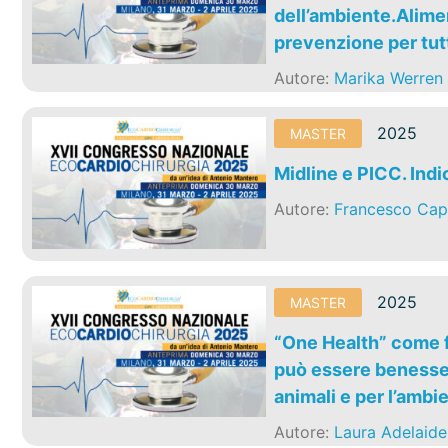
dell’ambiente.Alimen
prevenzione per tutt
Autore:
Marika Werren
2025
MASTER
Midline e PICC. Indi
Autore:
Francesco Cap
2025
MASTER
“One Health” come f
può essere benesser
animali e per l’ambi
Autore:
Laura Adelaide