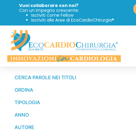
Vuoi collaborare con noi?
Con un impegno crescente:
Iscriviti come Fellow
Iscriviti alle Aree di EcoCardioChirurgia®
CERCA PAROLE NEI TITOLI
ORDINA
TIPOLOGIA
ANNO
AUTORE