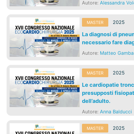
Autore:
Alessandra Vol
2025
MASTER
La diagnosi di pne
necessario fare dia
Autore:
Matteo Gambar
2025
MASTER
Le cardiopatie tronc
presupposti fisiopat
dell’adulto.
Autore:
Anna Balducci
2025
MASTER