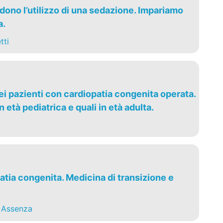
edono l’utilizzo di una sedazione. Impariamo
a.
tti
nei pazienti con cardiopatia congenita operata.
n età pediatrica e quali in età adulta.
atia congenita. Medicina di transizione e
 Assenza