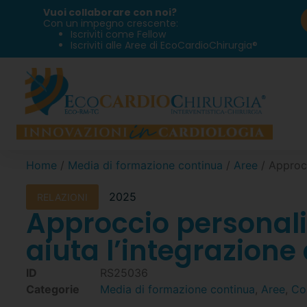
Vuoi collaborare con noi?
Con un impegno crescente:
Iscriviti come Fellow
Iscriviti alle Aree di EcoCardioChirurgia®
Home
/
Media di formazione continua
/
Aree
/ Approcc
2025
RELAZIONI
Approccio personali
aiuta l’integrazione 
ID
RS25036
Categorie
Media di formazione continua
,
Aree
,
Co