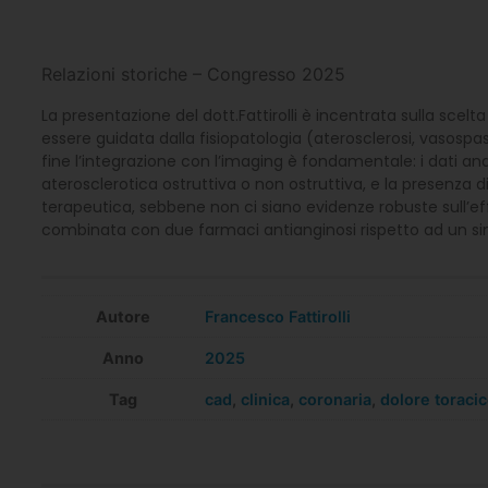
Relazioni storiche – Congresso 2025
La presentazione del dott.Fattirolli è incentrata sulla sce
essere guidata dalla fisiopatologia (aterosclerosi, vasosp
fine l’integrazione con l’imaging è fondamentale: i dati ana
aterosclerotica ostruttiva o non ostruttiva, e la presenza d
terapeutica, sebbene non ci siano evidenze robuste sull’eff
combinata con due farmaci antianginosi rispetto ad un si
Autore
Francesco Fattirolli
Anno
2025
Tag
cad
,
clinica
,
coronaria
,
dolore toraci