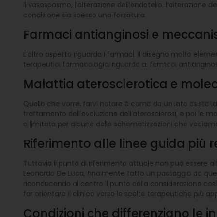
Il vasospasmo, l’alterazione dell’endotelio, l’alterazione
condizione sia spesso una forzatura.
Farmaci antianginosi e meccan
L’altro aspetto riguarda i farmaci. Il disegno molto ele
terapeutici farmacologici riguardo ai farmaci antianginos
Malattia aterosclerotica e molec
Quello che vorrei farvi notare è come da un lato esiste la
trattamento dell’evoluzione dell’aterosclerosi, e poi le m
o limitata per alcune delle schematizzazioni che vediam
Riferimento alle linee guida più 
Tuttavia il punto di riferimento attuale non può essere al
Leonardo De Luca, finalmente fatto un passaggio da quell
riconducendo al centro il punto della considerazione cos
far orientare il clinico verso le scelte terapeutiche più ap
Condizioni che differenziano le i