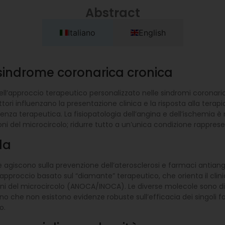
Abstract
Italiano
English
 sindrome coronarica cronica
 dell’approccio terapeutico personalizzato nelle sindromi coron
 influenzano la presentazione clinica e la risposta alla terap
erenza terapeutica. La fisiopatologia dell’angina e dell’ischemia
oni del microcircolo; ridurre tutto a un’unica condizione rappres
da
giscono sulla prevenzione dell’aterosclerosi e farmaci antiangin
pproccio basato sul “diamante” terapeutico, che orienta il clini
ni del microcircolo (ANOCA/INOCA). Le diverse molecole sono dis
ono che non esistono evidenze robuste sull’efficacia dei singoli f
o.