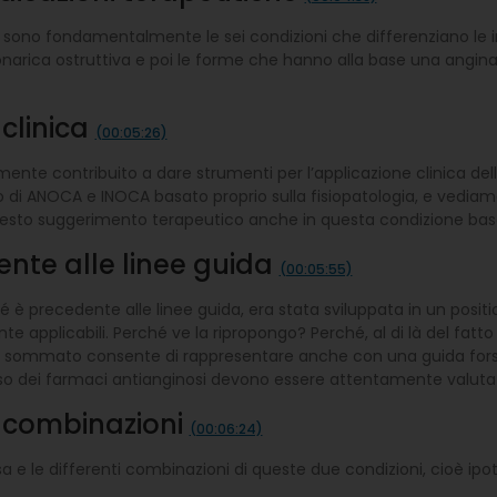
no fondamentalmente le sei condizioni che differenziano le in
oronarica ostruttiva e poi le forme che hanno alla base una angin
clinica
(00:05:26)
nte contribuito a dare strumenti per l’applicazione clinica de
 di ANOCA e INOCA basato proprio sulla fisiopatologia, e vediam
questo suggerimento terapeutico anche in questa condizione basa
ente alle linee guida
(00:05:55)
é è precedente alle linee guida, era stata sviluppata in un posit
te applicabili. Perché ve la ripropongo? Perché, al di là del fatt
to sommato consente di rappresentare anche con una guida forse
l’uso dei farmaci antianginosi devono essere attentamente valutat
e combinazioni
(00:06:24)
 e le differenti combinazioni di queste due condizioni, cioè ipot