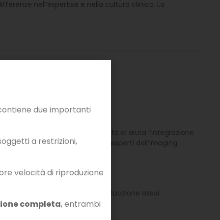
ferenze nell’expertise e nella cultura clinica. La
ontiene due importanti
to dalle nostre linee guida, quanto ci aiuta l’integrazione
ggetti a restrizioni,
le raffinate presentazioni degli esperti dell’imaging
iore velocità di riproduzione
siderazione: si tratta di una situazione assai
zione completa
, entrambi