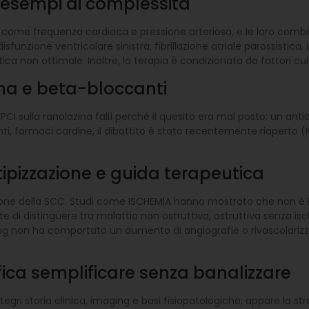
ed esempi di complessità
ome frequenza cardiaca e pressione arteriosa, e le loro combinaz
funzione ventricolare sinistra, fibrillazione atriale parossistica
a non ottimale. Inoltre, la terapia è condizionata da fattori cultu
azina e beta-bloccanti
-PCI sulla ranolazina fallì perché il quesito era mal posto: un ant
ti, farmaci cardine, il dibattito è stato recentemente riaperto (
tipizzazione e guida terapeutica
ne della SCC. Studi come ISCHEMIA hanno mostrato che non è la s
 di distinguere tra malattia non ostruttiva, ostruttiva senza is
aging non ha comportato un aumento di angiografie o rivascolarizz
fica semplificare senza banalizzare
tegri storia clinica, imaging e basi fisiopatologiche, appare la s