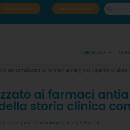
Diventa Fellow
Iscriviti alle Aree!
CHI SIAMO
CONT
io personalizzato ai farmaci antianginosi: quanto ci aiuta l’
zzato ai farmaci antia
della storia clinica co
rsi e Congressi
,
Cardiologia Clinica
,
Relazioni