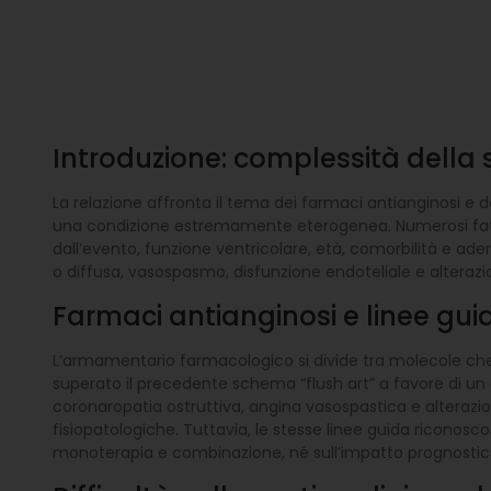
Introduzione: complessità della
La relazione affronta il tema dei farmaci antianginosi e
una condizione estremamente eterogenea. Numerosi fattori
dall’evento, funzione ventricolare, età, comorbilità e ad
o diffusa, vasospasmo, disfunzione endoteliale e alterazi
Farmaci antianginosi e linee gui
L’armamentario farmacologico si divide tra molecole che a
superato il precedente schema “flush art” a favore di un a
coronaropatia ostruttiva, angina vasospastica e alterazio
fisiopatologiche. Tuttavia, le stesse linee guida riconosc
monoterapia e combinazione, né sull’impatto prognostic