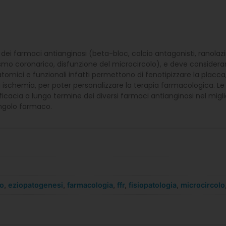
lta dei farmaci antianginosi (beta-bloc, calcio antagonisti, ranol
asmo coronarico, disfunzione del microcircolo), e deve considera
tomici e funzionali infatti permettono di fenotipizzare la placca,
i ischemia, per poter personalizzare la terapia farmacologica. Le 
icacia a lungo termine dei diversi farmaci antianginosi nel miglio
ngolo farmaco.
co
,
eziopatogenesi
,
farmacologia
,
ffr
,
fisiopatologia
,
microcircolo