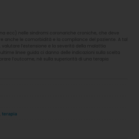
azina ecc) nelle sindromi coronariche croniche, che deve
re anche le comorbidità e la compliance del paziente. A tal
 valutare l’estensione e la severità della malattia
ultime linee guida ci danno delle indicazioni sulla scelta
rare l’outcome, nè sulla superiorità di una terapia
,
terapia