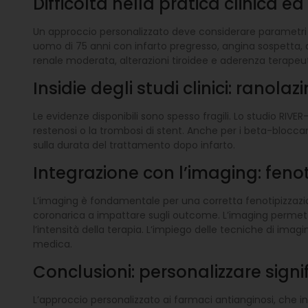
Difficoltà nella pratica clinica 
Un approccio personalizzato deve considerare parametri c
uomo di 75 anni con infarto pregresso, angina sospetta, dis
renale moderata, alterazioni tiroidee e aderenza terapeutic
Insidie degli studi clinici: ranol
Le evidenze disponibili sono spesso fragili. Lo studio RIVER
restenosi o la trombosi di stent. Anche per i beta-bloccan
sulla durata del trattamento dopo infarto.
Integrazione con l’imaging: feno
L’imaging è fondamentale per una corretta fenotipizzazio
coronarica a impattare sugli outcome. L’imaging permette
l’intensità della terapia. L’impiego delle tecniche di im
medica.
Conclusioni: personalizzare signi
L’approccio personalizzato ai farmaci antianginosi, che in