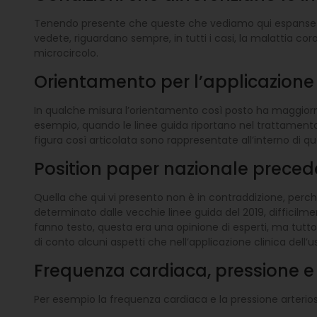
Tenendo presente che queste che vediamo qui espanse so
vedete, riguardano sempre, in tutti i casi, la malattia c
microcircolo.
Orientamento per l’applicazione 
In qualche misura l’orientamento così posto ha maggiorme
esempio, quando le linee guida riportano nel trattamento
figura così articolata sono rappresentate all’interno di 
Position paper nazionale preced
Quella che qui vi presento non è in contraddizione, perch
determinato dalle vecchie linee guida del 2019, difficilmen
fanno testo, questa era una opinione di esperti, ma tut
di conto alcuni aspetti che nell’applicazione clinica del
Frequenza cardiaca, pressione 
Per esempio la frequenza cardiaca e la pressione arteriosa