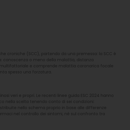
ariche croniche (SCC), partendo da una premessa: la SCC è
ia: conoscenza o meno della malattia, distanza
 è multifattoriale e comprende malattia coronarica focale
enta spesso una forzatura.
osi veri e propri. Le recenti linee guida ESC 2024 hanno
co nella scelta tenendo conto di sei condizioni:
tribuite nello schema proprio in base alle differenze
armaci nel controllo dei sintomi, né sul confronto tra