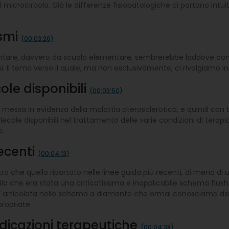
 del microcircolo. Già le differenze fisiopatologiche ci portano i
ismi
(00:03:26)
mentare, davvero da scuola elementare, sembrerebbe laddove cons
i. Il tema verso il quale, ma non esclusivamente, ci rivolgiamo i
ole disponibili
(00:03:50)
 messa in evidenza della malattia aterosclerotica, e quindi con t
olecole disponibili nel trattamento delle varie condizioni di tera
o.
recenti
(00:04:13)
tro che quello riportato nelle linee guida più recenti, di meno d
a che era stata una criticatissima e inapplicabile schema flush 
ì articolata nello schema a diamante che ormai conosciamo da di
propriate.
ndicazioni terapeutiche
(00:04:38)