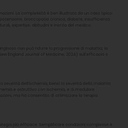
ioni. La complessità è ben illustrata da un caso tipico:
, ipotensione, broncopatia cronica, diabete, insufficienza
rali, expertise, abitudini e inerzia del medico.
ianginoso non può ridurre la progressione di malattia, la
New England Journal of Medicine, 2024) sull’efficacia e
everità dell’ischemia, bensì la severità della malattia
chemia e ostruttiva con ischemia, e di modulare
azioni, ma ha consentito di ottimizzare la terapia
trategia più efficace. Semplificare condizioni complesse è