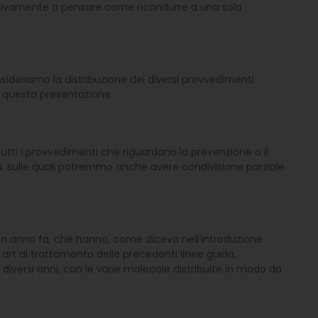
ntuitivamente a pensare come ricondurre a una sola
ideriamo la distribuzione dei diversi provvedimenti
n questa presentazione.
utti i provvedimenti che riguardano la prevenzione o il
pia, sulle quali potremmo anche avere condivisione parziale
i un anno fa, che hanno, come diceva nell’introduzione
art di trattamento delle precedenti linee guida,
versi anni, con le varie molecole distribuite in modo da