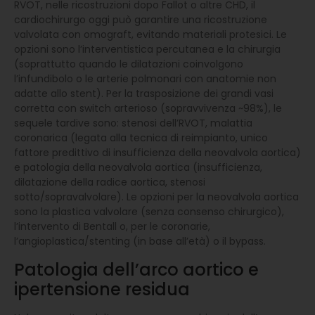
RVOT, nelle ricostruzioni dopo Fallot o altre CHD, il
cardiochirurgo oggi può garantire una ricostruzione
valvolata con omograft, evitando materiali protesici. Le
opzioni sono l’interventistica percutanea e la chirurgia
(soprattutto quando le dilatazioni coinvolgono
l’infundibolo o le arterie polmonari con anatomie non
adatte allo stent). Per la trasposizione dei grandi vasi
corretta con switch arterioso (sopravvivenza ~98%), le
sequele tardive sono: stenosi dell’RVOT, malattia
coronarica (legata alla tecnica di reimpianto, unico
fattore predittivo di insufficienza della neovalvola aortica)
e patologia della neovalvola aortica (insufficienza,
dilatazione della radice aortica, stenosi
sotto/sopravalvolare). Le opzioni per la neovalvola aortica
sono la plastica valvolare (senza consenso chirurgico),
l’intervento di Bentall o, per le coronarie,
l’angioplastica/stenting (in base all’età) o il bypass.
Patologia dell’arco aortico e
ipertensione residua