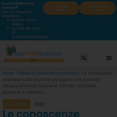
Vuoi collaborare
Diventa
Iscriviti alle
con noi?
Fellow
Aree!
Con un impegno
crescente:
Iscriviti come
Fellow
Iscriviti alle Aree
di
EcoCardioChirurgia®
Home
/
Media di formazione continua
/ Le conoscenze
essenziali sulle tecniche chirurgiche che possono
causare problemi negli anni. Talvolta i problemi
giungono a distanza.
2025
RELAZIONI
Le conoscenze