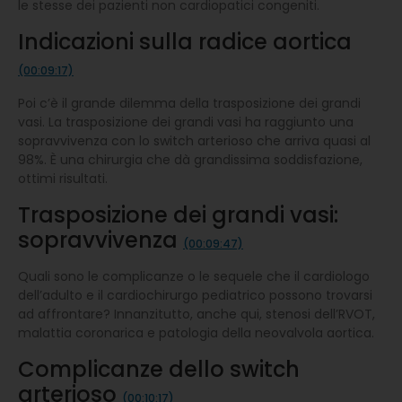
le stesse dei pazienti non cardiopatici congeniti.
Indicazioni sulla radice aortica
(00:09:17)
Poi c’è il grande dilemma della trasposizione dei grandi
vasi. La trasposizione dei grandi vasi ha raggiunto una
sopravvivenza con lo switch arterioso che arriva quasi al
98%. È una chirurgia che dà grandissima soddisfazione,
ottimi risultati.
Trasposizione dei grandi vasi:
sopravvivenza
(00:09:47)
Quali sono le complicanze o le sequele che il cardiologo
dell’adulto e il cardiochirurgo pediatrico possono trovarsi
ad affrontare? Innanzitutto, anche qui, stenosi dell’RVOT,
malattia coronarica e patologia della neovalvola aortica.
Complicanze dello switch
arterioso
(00:10:17)