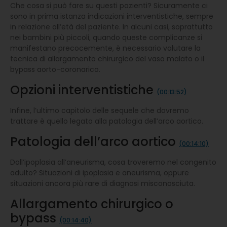
Che cosa si può fare su questi pazienti? Sicuramente ci
sono in prima istanza indicazioni interventistiche, sempre
in relazione all’età del paziente. In alcuni casi, soprattutto
nei bambini più piccoli, quando queste complicanze si
manifestano precocemente, è necessario valutare la
tecnica di allargamento chirurgico del vaso malato o il
bypass aorto-coronarico.
Opzioni interventistiche
(00:13:52)
Infine, l’ultimo capitolo delle sequele che dovremo
trattare è quello legato alla patologia dell’arco aortico.
Patologia dell’arco aortico
(00:14:10)
Dall’ipoplasia all’aneurisma, cosa troveremo nel congenito
adulto? Situazioni di ipoplasia e aneurisma, oppure
situazioni ancora più rare di diagnosi misconosciuta.
Allargamento chirurgico o
bypass
(00:14:40)