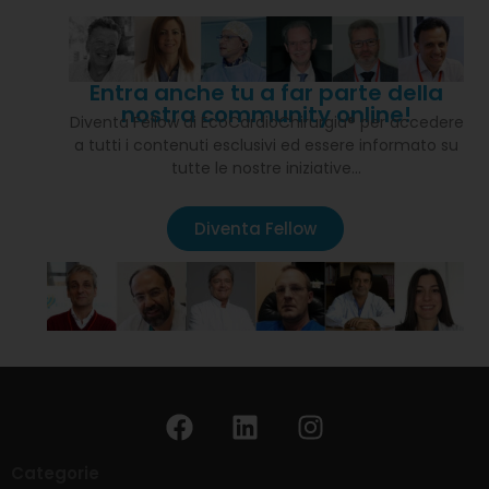
Entra anche tu a far parte della
nostra community online!
Diventa Fellow di EcoCardioChirurgia® per accedere
a tutti i contenuti esclusivi ed essere informato su
tutte le nostre iniziative…
Diventa Fellow
Categorie