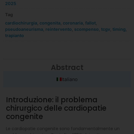
2025
Tag
cardiochirurgia
,
congenita
,
coronaria
,
fallot
,
pseudoaneurisma
,
reintervento
,
scompenso
,
tcgv
,
timing
,
trapianto
Abstract
Italiano
Introduzione: il problema
chirurgico delle cardiopatie
congenite
Le cardiopatie congenite sono fondamentalmente un