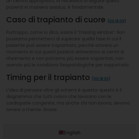
un centro appropriato, la necessità di seguire questi
pazienti in maniera assidua, è fondamentale.
Caso di trapianto di cuore
(00:18:09)
Purtroppo, come io dico, esiste il “missing window”. Non
possiamo permetterci di superare quella fase in cui il
paziente può essere trapiantato, perché arriverà un
momento in cui questi pazienti arriveranno ai centri di
riferimento e non potranno più essere trapiantati, non
avendo più le condizioni fisiopatologiche per sopportarlo.
Timing per il trapianto
(00:18:30)
L’idea di pensare oltre gli schemi è questa: questo è il
diagramma che tutti coloro che lavorano con le
cardiopatie congenite, ma anche chi non lavora, devono
tenere a mente. Grazie.
English