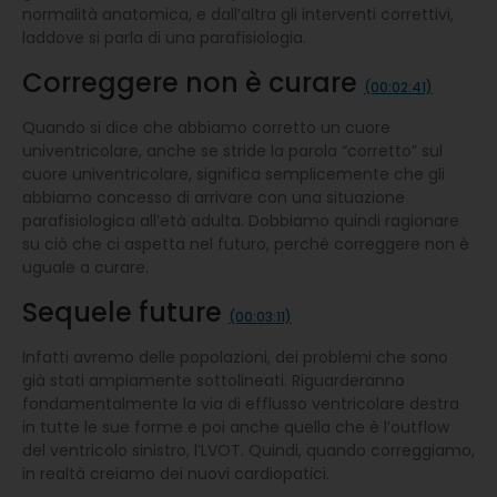
normalità anatomica, e dall’altra gli interventi correttivi,
laddove si parla di una parafisiologia.
Correggere non è curare
(00:02:41)
Quando si dice che abbiamo corretto un cuore
univentricolare, anche se stride la parola “corretto” sul
cuore univentricolare, significa semplicemente che gli
abbiamo concesso di arrivare con una situazione
parafisiologica all’età adulta. Dobbiamo quindi ragionare
su ciò che ci aspetta nel futuro, perché correggere non è
uguale a curare.
Sequele future
(00:03:11)
Infatti avremo delle popolazioni, dei problemi che sono
già stati ampiamente sottolineati. Riguarderanno
fondamentalmente la via di efflusso ventricolare destra
in tutte le sue forme e poi anche quella che è l’outflow
del ventricolo sinistro, l’LVOT. Quindi, quando correggiamo,
in realtà creiamo dei nuovi cardiopatici.