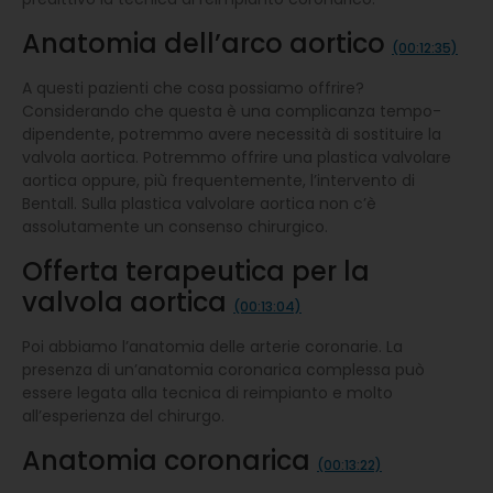
Anatomia dell’arco aortico
(00:12:35)
A questi pazienti che cosa possiamo offrire?
Considerando che questa è una complicanza tempo-
dipendente, potremmo avere necessità di sostituire la
valvola aortica. Potremmo offrire una plastica valvolare
aortica oppure, più frequentemente, l’intervento di
Bentall. Sulla plastica valvolare aortica non c’è
assolutamente un consenso chirurgico.
Offerta terapeutica per la
valvola aortica
(00:13:04)
Poi abbiamo l’anatomia delle arterie coronarie. La
presenza di un’anatomia coronarica complessa può
essere legata alla tecnica di reimpianto e molto
all’esperienza del chirurgo.
Anatomia coronarica
(00:13:22)