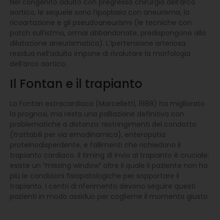
Nel congenito adulto con pregressa chirurgia dell’arco
aortico, le sequele sono l’ipoplasia con aneurisma, la
ricoartazione e gli pseudoaneurismi (le tecniche con
patch sull’istmo, ormai abbandonate, predispongono alla
dilatazione aneurismatica). L’ipertensione arteriosa
residua nell’adulto impone di rivalutare la morfologia
dell’arco aortico.
Il Fontan e il trapianto
La Fontan extracardiaca (Marcelletti, 1988) ha migliorato
la prognosi, ma resta una palliazione definitiva con
problematiche a distanza: restringimenti del condotto
(trattabili per via emodinamica), enteropatia
proteinodisperdente, e fallimenti che richiedono il
trapianto cardiaco. Il timing di invio al trapianto è cruciale:
esiste un “missing window” oltre il quale il paziente non ha
più le condizioni fisiopatologiche per sopportare il
trapianto. I centri di riferimento devono seguire questi
pazienti in modo assiduo per coglierne il momento giusto.