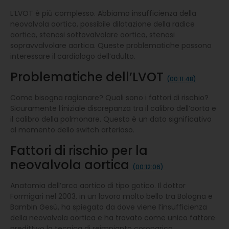
L’LVOT è più complesso. Abbiamo insufficienza della
neovalvola aortica, possibile dilatazione della radice
aortica, stenosi sottovalvolare aortica, stenosi
sopravvalvolare aortica. Queste problematiche possono
interessare il cardiologo dell’adulto.
Problematiche dell’LVOT
(00:11:48)
Come bisogna ragionare? Quali sono i fattori di rischio?
Sicuramente l’iniziale discrepanza tra il calibro dell’aorta e
il calibro della polmonare. Questo è un dato significativo
al momento dello switch arterioso.
Fattori di rischio per la
neovalvola aortica
(00:12:06)
Anatomia dell’arco aortico di tipo gotico. Il dottor
Formigari nel 2003, in un lavoro molto bello tra Bologna e
Bambin Gesù, ha spiegato da dove viene l’insufficienza
della neovalvola aortica e ha trovato come unico fattore
predittivo la tecnica di reimpianto coronarico.