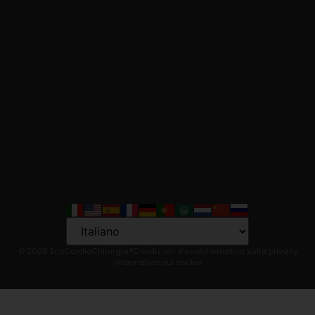
Language
© 2026 EcoCardioChirurgia®
Condizioni d'uso
Informativa sulla privacy
Informativa sui cookie