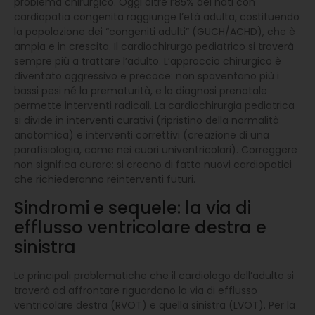
problema chirurgico. Oggi oltre l’85% dei nati con
cardiopatia congenita raggiunge l’età adulta, costituendo
la popolazione dei “congeniti adulti” (GUCH/ACHD), che è
ampia e in crescita. Il cardiochirurgo pediatrico si troverà
sempre più a trattare l’adulto. L’approccio chirurgico è
diventato aggressivo e precoce: non spaventano più i
bassi pesi né la prematurità, e la diagnosi prenatale
permette interventi radicali. La cardiochirurgia pediatrica
si divide in interventi curativi (ripristino della normalità
anatomica) e interventi correttivi (creazione di una
parafisiologia, come nei cuori univentricolari). Correggere
non significa curare: si creano di fatto nuovi cardiopatici
che richiederanno reinterventi futuri.
Sindromi e sequele: la via di
efflusso ventricolare destra e
sinistra
Le principali problematiche che il cardiologo dell’adulto si
troverà ad affrontare riguardano la via di efflusso
ventricolare destra (RVOT) e quella sinistra (LVOT). Per la