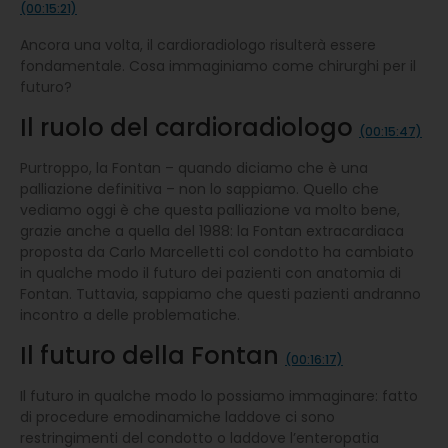
(00:15:21)
Ancora una volta, il cardioradiologo risulterà essere
fondamentale. Cosa immaginiamo come chirurghi per il
futuro?
Il ruolo del cardioradiologo
(00:15:47)
Purtroppo, la Fontan – quando diciamo che è una
palliazione definitiva – non lo sappiamo. Quello che
vediamo oggi è che questa palliazione va molto bene,
grazie anche a quella del 1988: la Fontan extracardiaca
proposta da Carlo Marcelletti col condotto ha cambiato
in qualche modo il futuro dei pazienti con anatomia di
Fontan. Tuttavia, sappiamo che questi pazienti andranno
incontro a delle problematiche.
Il futuro della Fontan
(00:16:17)
Il futuro in qualche modo lo possiamo immaginare: fatto
di procedure emodinamiche laddove ci sono
restringimenti del condotto o laddove l’enteropatia