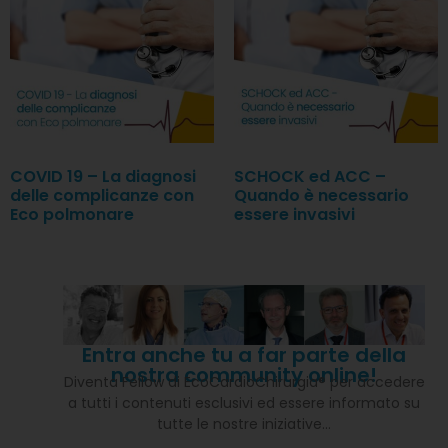
COVID 19 – La diagnosi
SCHOCK ed ACC –
delle complicanze con
Quando è necessario
Eco polmonare
essere invasivi
Entra anche tu a far parte della
nostra community online!
Diventa Fellow di EcoCardioChirurgia® per accedere
a tutti i contenuti esclusivi ed essere informato su
tutte le nostre iniziative…