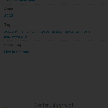
Simone Savastano
Anno
2022
Tag
acc
,
aritmia
,
fv
,
icd
,
interventistica
,
mortalità
,
morte
improvvisa
,
tv
Super Tag
Live in the box
Contenuti correlati