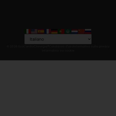
Language
© 2026 EcoCardioChirurgia®
Condizioni d'uso
Informativa sulla privacy
Informativa sui cookie