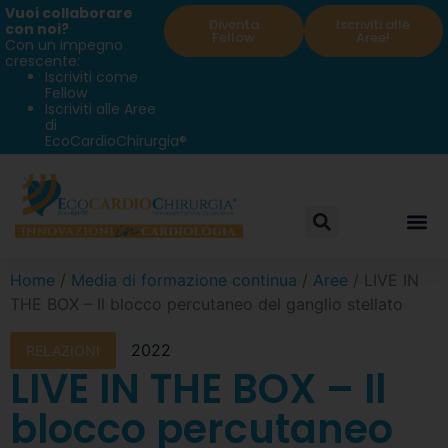
Vuoi collaborare
Diventa
Iscriviti alle
con noi?
Fellow
Aree!
Con un impegno
crescente:
Iscriviti come
Fellow
Iscriviti alle Aree
di
EcoCardioChirurgia®
Home
/
Media di formazione continua
/
Aree
/ LIVE IN
THE BOX – Il blocco percutaneo del ganglio stellato
2022
RELAZIONI
LIVE IN THE BOX – Il
blocco percutaneo