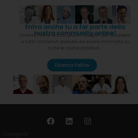
Entra anche tu a far parte della
nostra community online!
Diventa Fellow di EcoCardioChirurgia® per accedere
a tutti i contenuti esclusivi ed essere informato su
tutte le nostre iniziative…
Diventa Fellow
Categorie