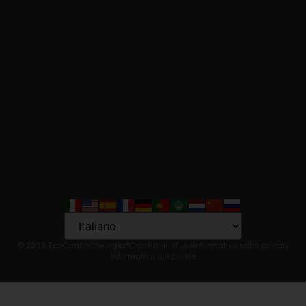
Language
© 2026 EcoCardioChirurgia®
Condizioni d'uso
Informativa sulla privacy
Informativa sui cookie