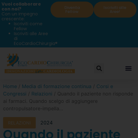
Vuoi collaborare
Diventa
Iscriviti alle
con noi?
Fellow
Aree!
Con un impegno
crescente:
Iscriviti come
Fellow
Iscriviti alle Aree
di
EcoCardioChirurgia®
Home
/
Media di formazione continua
/
Corsi e
Congressi
/
Relazioni
/ Quando il paziente non risponde
ai farmaci. Quando scelgo di aggiungere
contropulsatore-impella…
2024
RELAZIONI
Quando il paziente