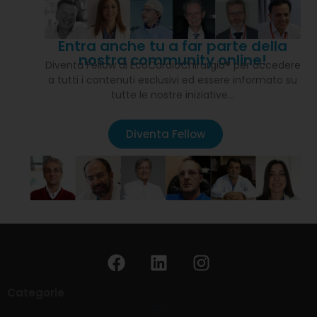
Entra anche tu a far parte della
nostra community online!
Diventa Fellow di EcoCardioChirurgia® per accedere
a tutti i contenuti esclusivi ed essere informato su
tutte le nostre iniziative…
Diventa Fellow
Categorie