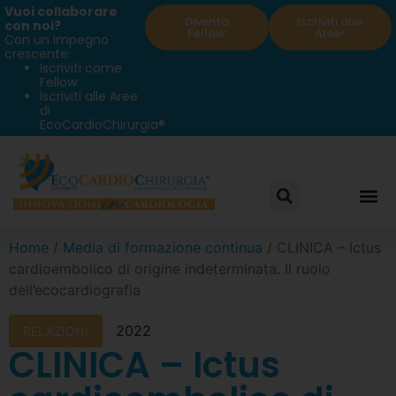
Vuoi collaborare
Diventa
Iscriviti alle
con noi?
Fellow
Aree!
Con un impegno
crescente:
Iscriviti come
Fellow
Iscriviti alle Aree
di
EcoCardioChirurgia®
Home
/
Media di formazione continua
/ CLINICA – Ictus
cardioembolico di origine indeterminata. Il ruolo
dell’ecocardiografia
2022
RELAZIONI
CLINICA – Ictus