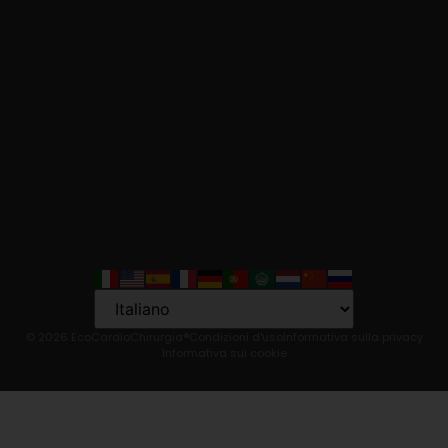
Language
© 2026 EcoCardioChirurgia®
Condizioni d'uso
Informativa sulla privacy
Informativa sui cookie