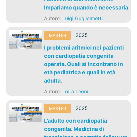
Impariamo quando è necessaria.
Autore:
Luigi Guglielmetti
2025
MASTER
I problemi aritmici nei pazienti
con cardiopatia congenita
operata. Quali si incontrano in
età pediatrica e quali in età
adulta.
Autore:
Loira Leoni
2025
MASTER
L’adulto con cardiopatia
congenita. Medicina di