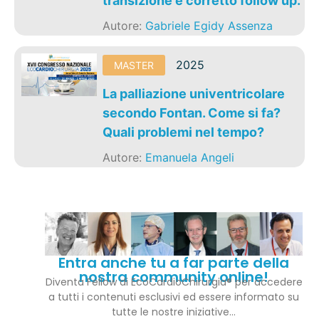
transizione e corretto follow up.
Autore:
Gabriele Egidy Assenza
2025
MASTER
La palliazione univentricolare
secondo Fontan. Come si fa?
Quali problemi nel tempo?
Autore:
Emanuela Angeli
Entra anche tu a far parte della
nostra community online!
Diventa Fellow di EcoCardioChirurgia® per accedere
a tutti i contenuti esclusivi ed essere informato su
tutte le nostre iniziative…