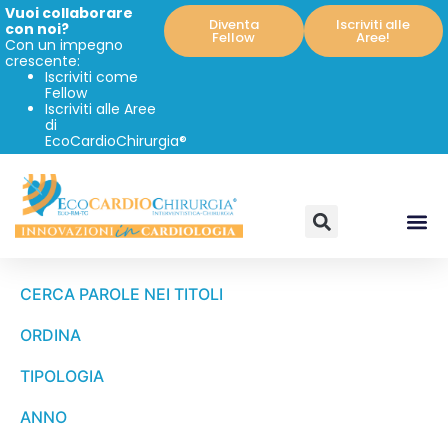
Vuoi collaborare
Diventa
Iscriviti alle
con noi?
Fellow
Aree!
Con un impegno
crescente:
Iscriviti come
Fellow
Iscriviti alle Aree
di
EcoCardioChirurgia®
CERCA PAROLE NEI TITOLI
ORDINA
TIPOLOGIA
ANNO