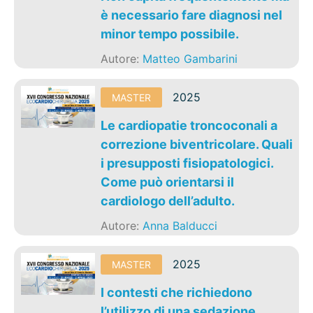
è necessario fare diagnosi nel
minor tempo possibile.
Autore:
Matteo Gambarini
2025
MASTER
Le cardiopatie troncoconali a
correzione biventricolare. Quali
i presupposti fisiopatologici.
Come può orientarsi il
cardiologo dell’adulto.
Autore:
Anna Balducci
2025
MASTER
I contesti che richiedono
l’utilizzo di una sedazione.