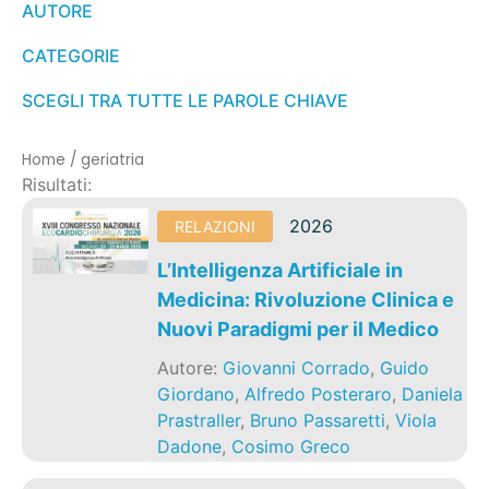
AUTORE
CATEGORIE
SCEGLI TRA TUTTE LE PAROLE CHIAVE
Home
/
geriatria
Risultati:
2026
RELAZIONI
L’Intelligenza Artificiale in
Medicina: Rivoluzione Clinica e
Nuovi Paradigmi per il Medico
Autore:
Giovanni Corrado
,
Guido
Giordano
,
Alfredo Posteraro
,
Daniela
Prastraller
,
Bruno Passaretti
,
Viola
Dadone
,
Cosimo Greco