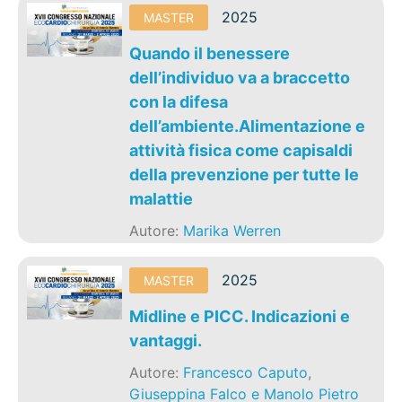
2025
MASTER
Quando il benessere
dell’individuo va a braccetto
con la difesa
dell’ambiente.Alimentazione e
attività fisica come capisaldi
della prevenzione per tutte le
malattie
Autore:
Marika Werren
2025
MASTER
Midline e PICC. Indicazioni e
vantaggi.
Autore:
Francesco Caputo
,
Giuseppina Falco e Manolo Pietro