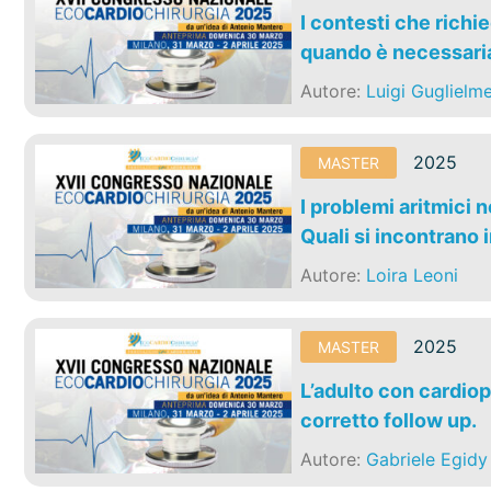
I contesti che richi
quando è necessari
Autore:
Luigi Guglielme
2025
MASTER
I problemi aritmici 
Quali si incontrano i
Autore:
Loira Leoni
2025
MASTER
L’adulto con cardiop
corretto follow up.
Autore:
Gabriele Egidy