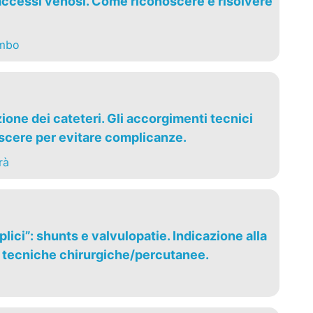
ccessi venosi. Come riconoscere e risolvere
ombo
one dei cateteri. Gli accorgimenti tecnici
cere per evitare complicanze.
rà
lici”: shunts e valvulopatie. Indicazione alla
e tecniche chirurgiche/percutanee.
i