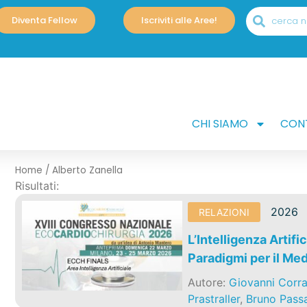
Diventa Fellow
Iscriviti alle Aree!
CHI SIAMO
CONT
Home
/
Alberto Zanella
Risultati:
2026
RELAZIONI
L’Intelligenza Artifi
Paradigmi per il Me
Autore:
Giovanni Corr
Prastraller
,
Bruno Passa