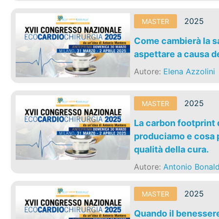
2025
MASTER
Come cambierà la sa
aspettare a causa d
Autore:
Elena Azzolini
2025
MASTER
La carbon footprint
produciamo e cosa p
qualità della cura.
Autore:
Antonio Bonald
2025
MASTER
Quando il benessere 