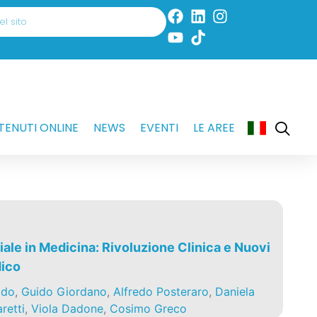
ENUTI ONLINE
NEWS
EVENTI
LE AREE
ciale in Medicina: Rivoluzione Clinica e Nuovi
dico
ado
,
Guido Giordano
,
Alfredo Posteraro
,
Daniela
retti
,
Viola Dadone
,
Cosimo Greco