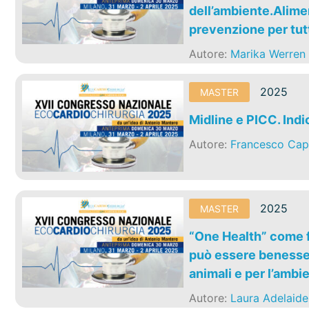
dell’ambiente.Alimen
prevenzione per tutt
Autore:
Marika Werren
2025
MASTER
Midline e PICC. Indi
Autore:
Francesco Cap
2025
MASTER
“One Health” come f
può essere benesser
animali e per l’ambi
Autore:
Laura Adelaide