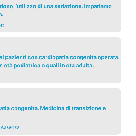
edono l’utilizzo di una sedazione. Impariamo
a.
tti
nei pazienti con cardiopatia congenita operata.
n età pediatrica e quali in età adulta.
atia congenita. Medicina di transizione e
 Assenza