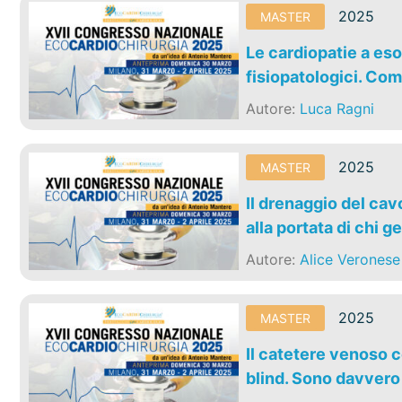
2025
MASTER
Le cardiopatie a eso
fisiopatologici. Come
Autore:
Luca Ragni
2025
MASTER
Il drenaggio del ca
alla portata di chi 
Autore:
Alice Veronese
2025
MASTER
Il catetere venoso c
blind. Sono davvero