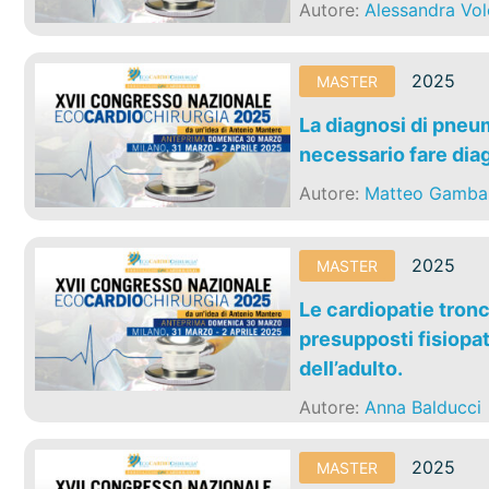
Autore:
Alessandra Vol
2025
MASTER
La diagnosi di pne
necessario fare dia
Autore:
Matteo Gambar
2025
MASTER
Le cardiopatie tronc
presupposti fisiopat
dell’adulto.
Autore:
Anna Balducci
2025
MASTER