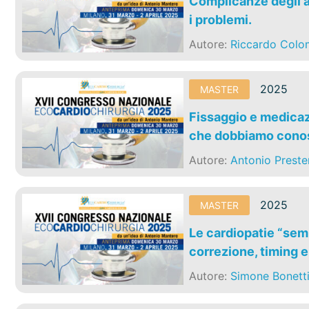
Complicanze degli a
i problemi.
Autore:
Riccardo Col
2025
MASTER
Fissaggio e medicazi
che dobbiamo conos
Autore:
Antonio Preste
2025
MASTER
Le cardiopatie “semp
correzione, timing 
Autore:
Simone Bonett