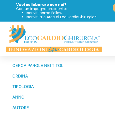
Vuoi collaborare con noi?
Con un impegno crescente:
Iscriviti come Fellow
Iscriviti alle Aree di EcoCardioChirurgia®
CERCA PAROLE NEI TITOLI
ORDINA
TIPOLOGIA
ANNO
AUTORE