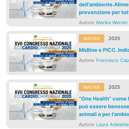
dell’ambiente.Alimen
prevenzione per tutt
Autore:
Marika Werren
2025
MASTER
Midline e PICC. Indi
Autore:
Francesco Cap
2025
MASTER
“One Health” come f
può essere benesser
animali e per l’ambi
Autore:
Laura Adelaide