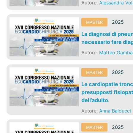
Autore:
Alessandra Vol
2025
MASTER
La diagnosi di pne
necessario fare dia
Autore:
Matteo Gambar
2025
MASTER
Le cardiopatie tronc
presupposti fisiopat
dell’adulto.
Autore:
Anna Balducci
2025
MASTER