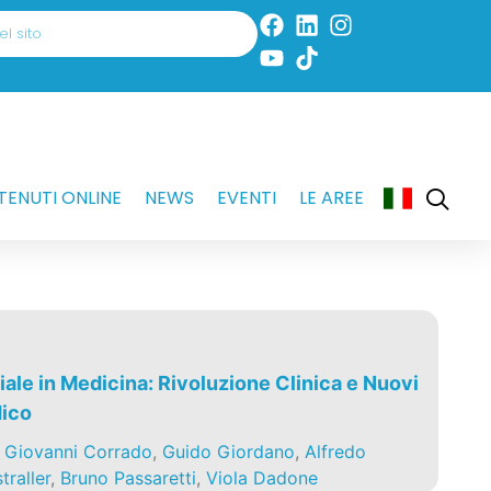
ENUTI ONLINE
NEWS
EVENTI
LE AREE
ciale in Medicina: Rivoluzione Clinica e Nuovi
dico
,
Giovanni Corrado
,
Guido Giordano
,
Alfredo
traller
,
Bruno Passaretti
,
Viola Dadone