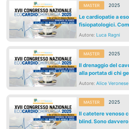
2025
MASTER
Le cardiopatie a eso
fisiopatologici. Come
Autore:
Luca Ragni
2025
MASTER
Il drenaggio del ca
alla portata di chi 
Autore:
Alice Veronese
2025
MASTER
Il catetere venoso c
blind. Sono davvero