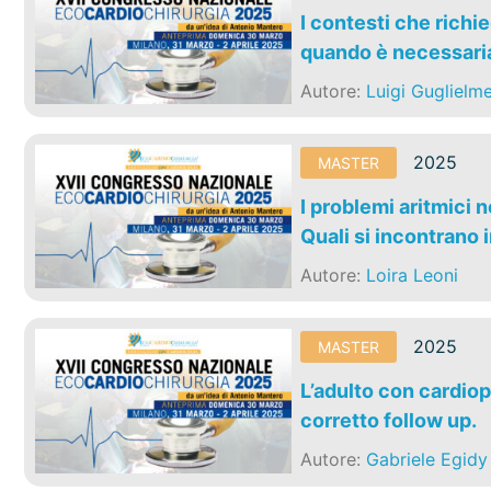
I contesti che richi
quando è necessari
Autore:
Luigi Guglielme
2025
MASTER
I problemi aritmici 
Quali si incontrano i
Autore:
Loira Leoni
2025
MASTER
L’adulto con cardiop
corretto follow up.
Autore:
Gabriele Egidy