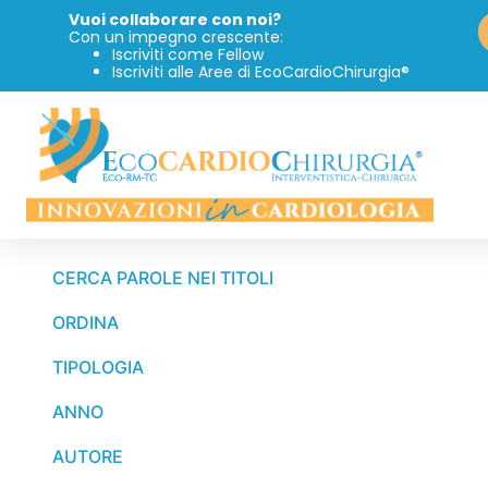
Vuoi collaborare con noi?
Con un impegno crescente:
Iscriviti come Fellow
Iscriviti alle Aree di EcoCardioChirurgia®
CERCA PAROLE NEI TITOLI
ORDINA
TIPOLOGIA
ANNO
AUTORE