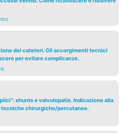
ccessi venosi. Come riconoscere e risolvere
ombo
one dei cateteri. Gli accorgimenti tecnici
cere per evitare complicanze.
rà
lici”: shunts e valvulopatie. Indicazione alla
e tecniche chirurgiche/percutanee.
i