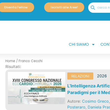
Diventa Fellow
Iscriviti alle Aree!
CHI SIAMO
CONT
Home
/
Franco Cecchi
Risultati:
2026
RELAZIONI
L’Intelligenza Artifi
Paradigmi per il Me
Autore:
Cosimo Greco
Posteraro
,
Daniela Pras