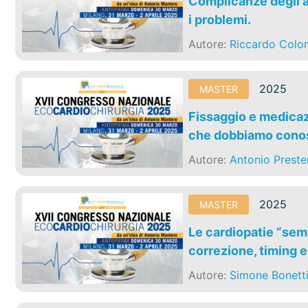
Complicanze degli a
i problemi.
Autore:
Riccardo Col
2025
MASTER
Fissaggio e medicazi
che dobbiamo conos
Autore:
Antonio Preste
2025
MASTER
Le cardiopatie “semp
correzione, timing 
Autore:
Simone Bonett