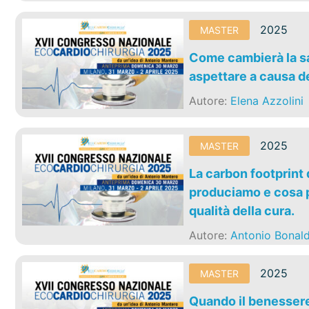
2025
MASTER
Come cambierà la sa
aspettare a causa d
Autore:
Elena Azzolini
2025
MASTER
La carbon footprint
produciamo e cosa p
qualità della cura.
Autore:
Antonio Bonald
2025
MASTER
Quando il benessere 