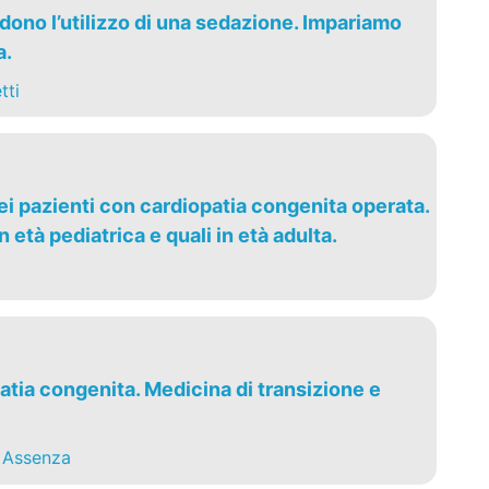
edono l’utilizzo di una sedazione. Impariamo
a.
tti
nei pazienti con cardiopatia congenita operata.
n età pediatrica e quali in età adulta.
atia congenita. Medicina di transizione e
 Assenza