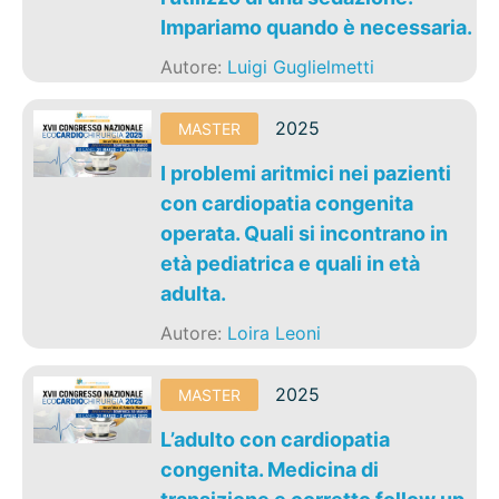
Impariamo quando è necessaria.
Autore:
Luigi Guglielmetti
2025
MASTER
I problemi aritmici nei pazienti
con cardiopatia congenita
operata. Quali si incontrano in
età pediatrica e quali in età
adulta.
Autore:
Loira Leoni
2025
MASTER
L’adulto con cardiopatia
congenita. Medicina di