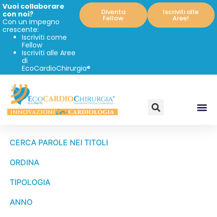
Vuoi collaborare
Diventa
Iscriviti alle
con noi?
Fellow
Aree!
Con un impegno
crescente:
Iscriviti come
Fellow
Iscriviti alle Aree
di
EcoCardioChirurgia®
CERCA PAROLE NEI TITOLI
ORDINA
TIPOLOGIA
ANNO