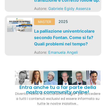
transizione e corretto follow up.
Autore:
Gabriele Egidy Assenza
2025
MASTER
La palliazione univentricolare
secondo Fontan. Come si fa?
Quali problemi nel tempo?
Autore:
Emanuela Angeli
Entra anche tu a far parte della
nostra community online!
Diventa Fellow di EcoCardioChirurgia® per accedere
a tutti i contenuti esclusivi ed essere informato su
tutte le nostre iniziative…