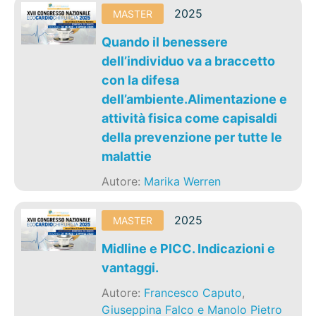
2025
MASTER
Quando il benessere
dell’individuo va a braccetto
con la difesa
dell’ambiente.Alimentazione e
attività fisica come capisaldi
della prevenzione per tutte le
malattie
Autore:
Marika Werren
2025
MASTER
Midline e PICC. Indicazioni e
vantaggi.
Autore:
Francesco Caputo
,
Giuseppina Falco e Manolo Pietro