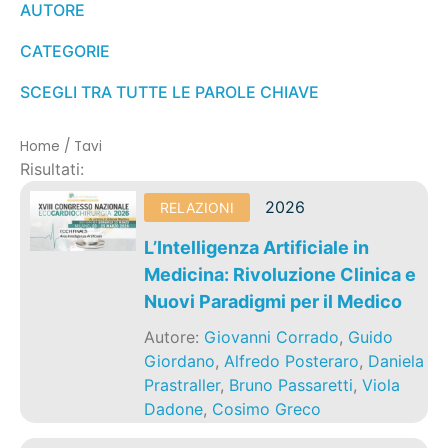
AUTORE
CATEGORIE
SCEGLI TRA TUTTE LE PAROLE CHIAVE
Home
/
Tavi
Risultati:
2026
RELAZIONI
L’Intelligenza Artificiale in
Medicina: Rivoluzione Clinica e
Nuovi Paradigmi per il Medico
Autore:
Giovanni Corrado
,
Guido
Giordano
,
Alfredo Posteraro
,
Daniela
Prastraller
,
Bruno Passaretti
,
Viola
Dadone
,
Cosimo Greco