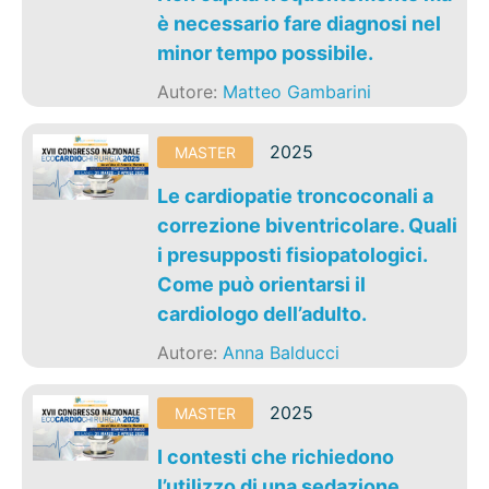
è necessario fare diagnosi nel
minor tempo possibile.
Autore:
Matteo Gambarini
2025
MASTER
Le cardiopatie troncoconali a
correzione biventricolare. Quali
i presupposti fisiopatologici.
Come può orientarsi il
cardiologo dell’adulto.
Autore:
Anna Balducci
2025
MASTER
I contesti che richiedono
l’utilizzo di una sedazione.