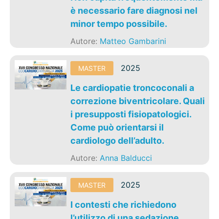
è necessario fare diagnosi nel
minor tempo possibile.
Autore:
Matteo Gambarini
2025
MASTER
Le cardiopatie troncoconali a
correzione biventricolare. Quali
i presupposti fisiopatologici.
Come può orientarsi il
cardiologo dell’adulto.
Autore:
Anna Balducci
2025
MASTER
I contesti che richiedono
l’utilizzo di una sedazione.