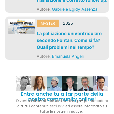
transizione e corretto follow up.
Autore:
Gabriele Egidy Assenza
2025
MASTER
La palliazione univentricolare
secondo Fontan. Come si fa?
Quali problemi nel tempo?
Autore:
Emanuela Angeli
Entra anche tu a far parte della
nostra community online!
Diventa Fellow di EcoCardioChirurgia® per accedere
a tutti i contenuti esclusivi ed essere informato su
tutte le nostre iniziative…