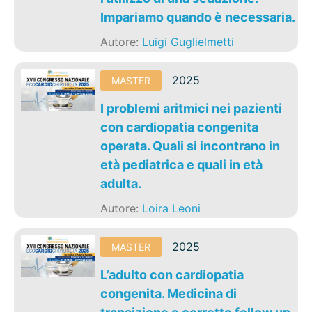
Impariamo quando è necessaria.
Autore:
Luigi Guglielmetti
2025
MASTER
I problemi aritmici nei pazienti
con cardiopatia congenita
operata. Quali si incontrano in
età pediatrica e quali in età
adulta.
Autore:
Loira Leoni
2025
MASTER
L’adulto con cardiopatia
congenita. Medicina di