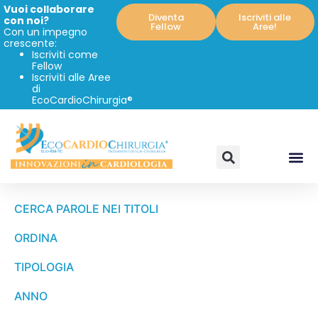
Vuoi collaborare
Diventa
Iscriviti alle
con noi?
Fellow
Aree!
Con un impegno
crescente:
Iscriviti come
Fellow
Iscriviti alle Aree
di
EcoCardioChirurgia®
CERCA PAROLE NEI TITOLI
ORDINA
TIPOLOGIA
ANNO