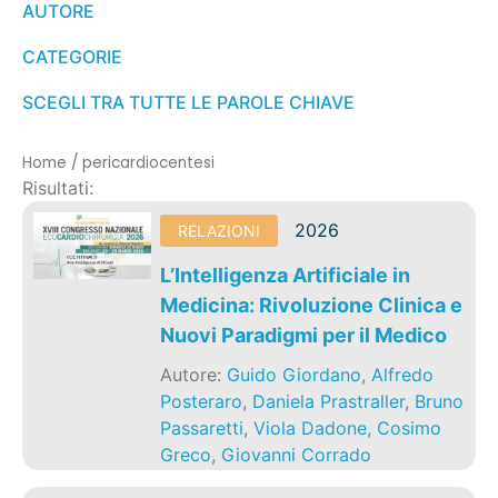
AUTORE
CATEGORIE
SCEGLI TRA TUTTE LE PAROLE CHIAVE
Home
/
pericardiocentesi
Risultati:
2026
RELAZIONI
L’Intelligenza Artificiale in
Medicina: Rivoluzione Clinica e
Nuovi Paradigmi per il Medico
Autore:
Guido Giordano
,
Alfredo
Posteraro
,
Daniela Prastraller
,
Bruno
Passaretti
,
Viola Dadone
,
Cosimo
Greco
,
Giovanni Corrado