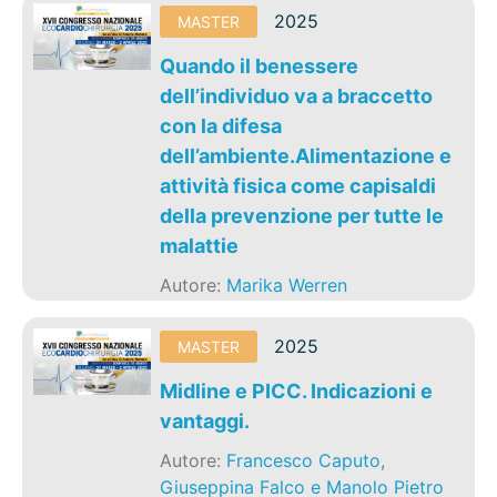
2025
MASTER
Quando il benessere
dell’individuo va a braccetto
con la difesa
dell’ambiente.Alimentazione e
attività fisica come capisaldi
della prevenzione per tutte le
malattie
Autore:
Marika Werren
2025
MASTER
Midline e PICC. Indicazioni e
vantaggi.
Autore:
Francesco Caputo
,
Giuseppina Falco e Manolo Pietro