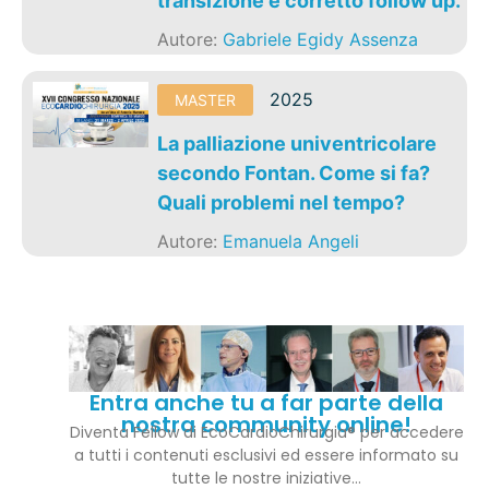
transizione e corretto follow up.
Autore:
Gabriele Egidy Assenza
2025
MASTER
La palliazione univentricolare
secondo Fontan. Come si fa?
Quali problemi nel tempo?
Autore:
Emanuela Angeli
Entra anche tu a far parte della
nostra community online!
Diventa Fellow di EcoCardioChirurgia® per accedere
a tutti i contenuti esclusivi ed essere informato su
tutte le nostre iniziative…