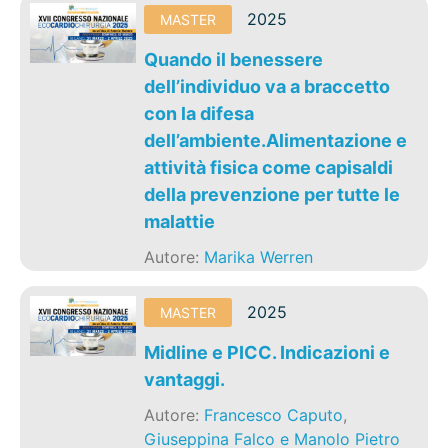
2025
MASTER
Quando il benessere
dell’individuo va a braccetto
con la difesa
dell’ambiente.Alimentazione e
attività fisica come capisaldi
della prevenzione per tutte le
malattie
Autore:
Marika Werren
2025
MASTER
Midline e PICC. Indicazioni e
vantaggi.
Autore:
Francesco Caputo
,
Giuseppina Falco e Manolo Pietro