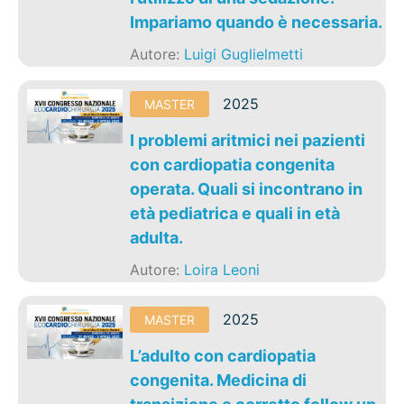
Impariamo quando è necessaria.
Autore:
Luigi Guglielmetti
2025
MASTER
I problemi aritmici nei pazienti
con cardiopatia congenita
operata. Quali si incontrano in
età pediatrica e quali in età
adulta.
Autore:
Loira Leoni
2025
MASTER
L’adulto con cardiopatia
congenita. Medicina di