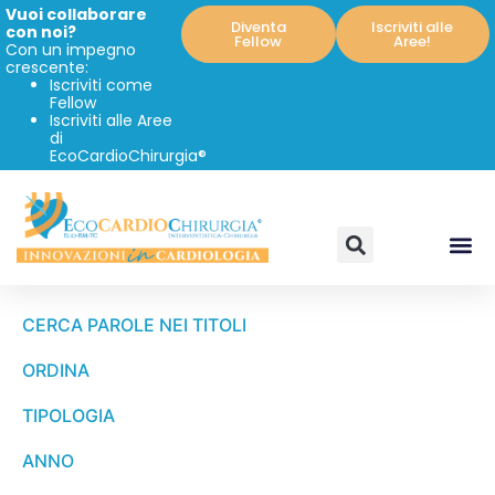
Vuoi collaborare
Diventa
Iscriviti alle
con noi?
Fellow
Aree!
Con un impegno
crescente:
Iscriviti come
Fellow
Iscriviti alle Aree
di
EcoCardioChirurgia®
CERCA PAROLE NEI TITOLI
ORDINA
TIPOLOGIA
ANNO