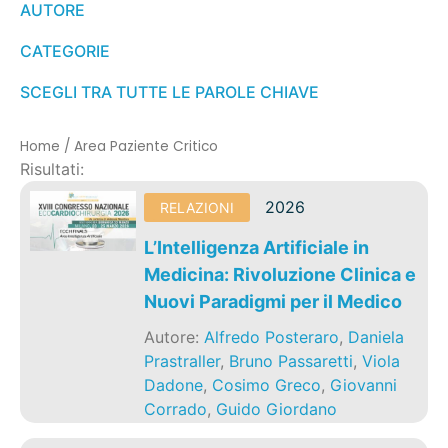
AUTORE
CATEGORIE
SCEGLI TRA TUTTE LE PAROLE CHIAVE
Home
/
Area Paziente Critico
Risultati:
2026
RELAZIONI
L’Intelligenza Artificiale in
Medicina: Rivoluzione Clinica e
Nuovi Paradigmi per il Medico
Autore:
Alfredo Posteraro
,
Daniela
Prastraller
,
Bruno Passaretti
,
Viola
Dadone
,
Cosimo Greco
,
Giovanni
Corrado
,
Guido Giordano