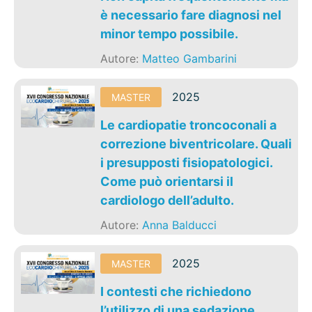
è necessario fare diagnosi nel
minor tempo possibile.
Autore:
Matteo Gambarini
2025
MASTER
Le cardiopatie troncoconali a
correzione biventricolare. Quali
i presupposti fisiopatologici.
Come può orientarsi il
cardiologo dell’adulto.
Autore:
Anna Balducci
2025
MASTER
I contesti che richiedono
l’utilizzo di una sedazione.