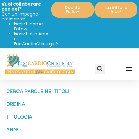
Vuoi collaborare
Diventa
Iscriviti alle
con noi?
Fellow
Aree!
Con un impegno
crescente:
Iscriviti come
Fellow
Iscriviti alle Aree
di
EcoCardioChirurgia®
CERCA PAROLE NEI TITOLI
ORDINA
TIPOLOGIA
ANNO