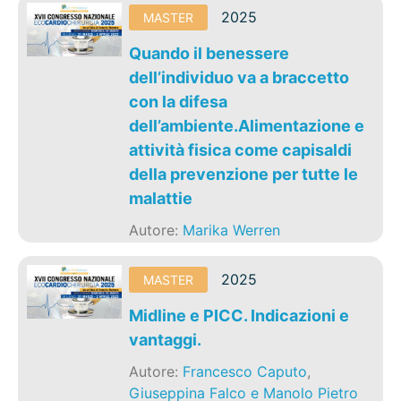
2025
MASTER
Quando il benessere
dell’individuo va a braccetto
con la difesa
dell’ambiente.Alimentazione e
attività fisica come capisaldi
della prevenzione per tutte le
malattie
Autore:
Marika Werren
2025
MASTER
Midline e PICC. Indicazioni e
vantaggi.
Autore:
Francesco Caputo
,
Giuseppina Falco e Manolo Pietro