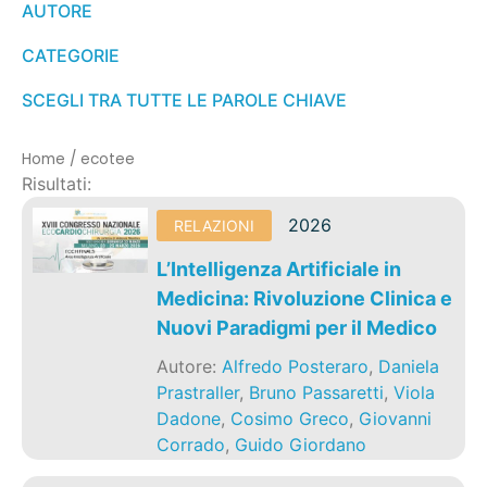
AUTORE
CATEGORIE
SCEGLI TRA TUTTE LE PAROLE CHIAVE
Home
/
ecotee
Risultati:
2026
RELAZIONI
L’Intelligenza Artificiale in
Medicina: Rivoluzione Clinica e
Nuovi Paradigmi per il Medico
Autore:
Alfredo Posteraro
,
Daniela
Prastraller
,
Bruno Passaretti
,
Viola
Dadone
,
Cosimo Greco
,
Giovanni
Corrado
,
Guido Giordano