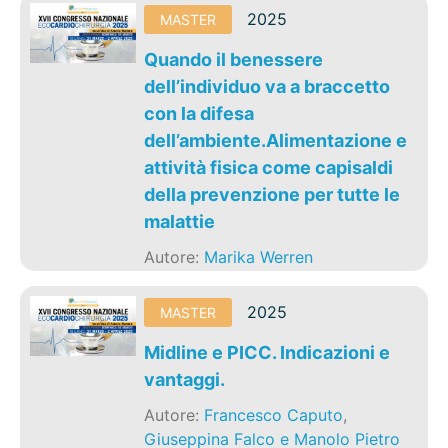
2025
MASTER
Quando il benessere
dell’individuo va a braccetto
con la difesa
dell’ambiente.Alimentazione e
attività fisica come capisaldi
della prevenzione per tutte le
malattie
Autore:
Marika Werren
2025
MASTER
Midline e PICC. Indicazioni e
vantaggi.
Autore:
Francesco Caputo
,
Giuseppina Falco e Manolo Pietro