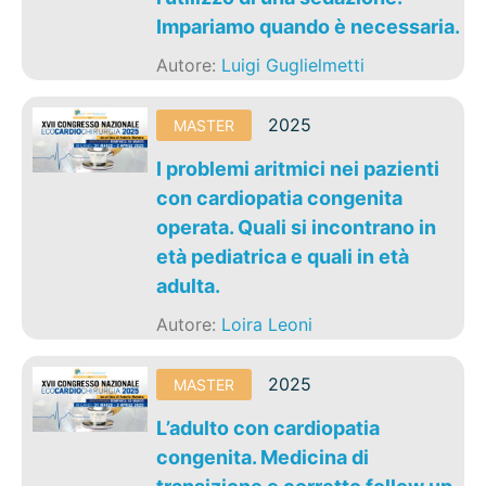
Impariamo quando è necessaria.
Autore:
Luigi Guglielmetti
2025
MASTER
I problemi aritmici nei pazienti
con cardiopatia congenita
operata. Quali si incontrano in
età pediatrica e quali in età
adulta.
Autore:
Loira Leoni
2025
MASTER
L’adulto con cardiopatia
congenita. Medicina di