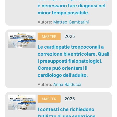
è necessario fare diagnosi nel
minor tempo possibile.
Autore:
Matteo Gambarini
2025
MASTER
Le cardiopatie troncoconali a
correzione biventricolare. Quali
i presupposti fisiopatologici.
Come può orientarsi il
cardiologo dell’adulto.
Autore:
Anna Balducci
2025
MASTER
I contesti che richiedono
l’utilizzo di una sedazione.