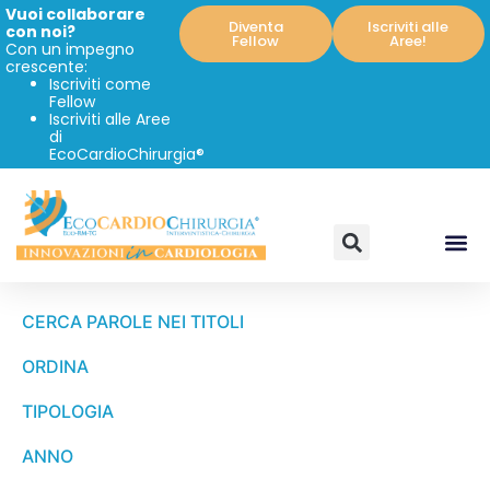
Vuoi collaborare
Diventa
Iscriviti alle
con noi?
Fellow
Aree!
Con un impegno
crescente:
Iscriviti come
Fellow
Iscriviti alle Aree
di
EcoCardioChirurgia®
CERCA PAROLE NEI TITOLI
ORDINA
TIPOLOGIA
ANNO