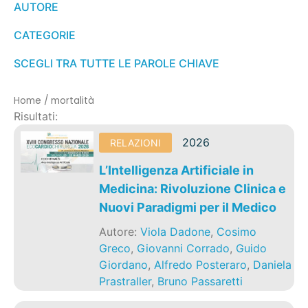
AUTORE
CATEGORIE
SCEGLI TRA TUTTE LE PAROLE CHIAVE
Home
/
mortalità
Risultati:
2026
RELAZIONI
L’Intelligenza Artificiale in
Medicina: Rivoluzione Clinica e
Nuovi Paradigmi per il Medico
Autore:
Viola Dadone
,
Cosimo
Greco
,
Giovanni Corrado
,
Guido
Giordano
,
Alfredo Posteraro
,
Daniela
Prastraller
,
Bruno Passaretti