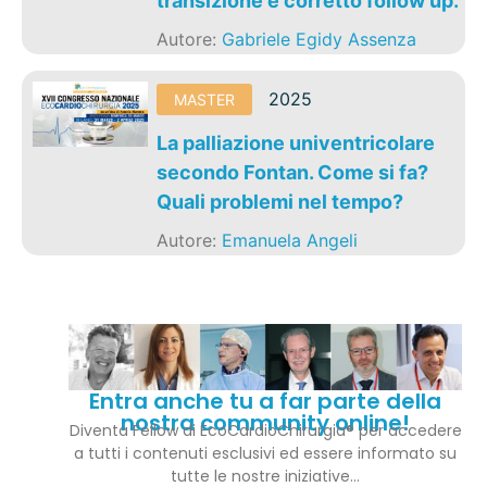
transizione e corretto follow up.
Autore:
Gabriele Egidy Assenza
2025
MASTER
La palliazione univentricolare
secondo Fontan. Come si fa?
Quali problemi nel tempo?
Autore:
Emanuela Angeli
Entra anche tu a far parte della
nostra community online!
Diventa Fellow di EcoCardioChirurgia® per accedere
a tutti i contenuti esclusivi ed essere informato su
tutte le nostre iniziative…