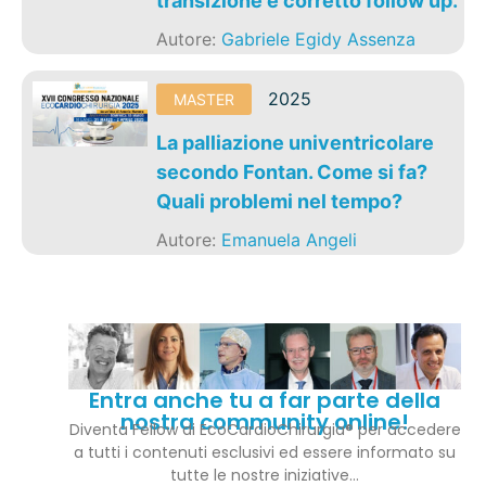
transizione e corretto follow up.
Autore:
Gabriele Egidy Assenza
2025
MASTER
La palliazione univentricolare
secondo Fontan. Come si fa?
Quali problemi nel tempo?
Autore:
Emanuela Angeli
Entra anche tu a far parte della
nostra community online!
Diventa Fellow di EcoCardioChirurgia® per accedere
a tutti i contenuti esclusivi ed essere informato su
tutte le nostre iniziative…