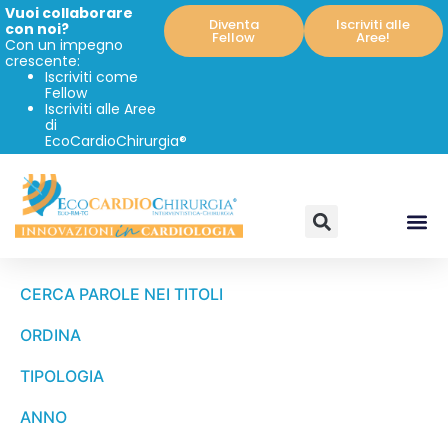
Vuoi collaborare
Diventa
Iscriviti alle
con noi?
Fellow
Aree!
Con un impegno
crescente:
Iscriviti come
Fellow
Iscriviti alle Aree
di
EcoCardioChirurgia®
CERCA PAROLE NEI TITOLI
ORDINA
TIPOLOGIA
ANNO