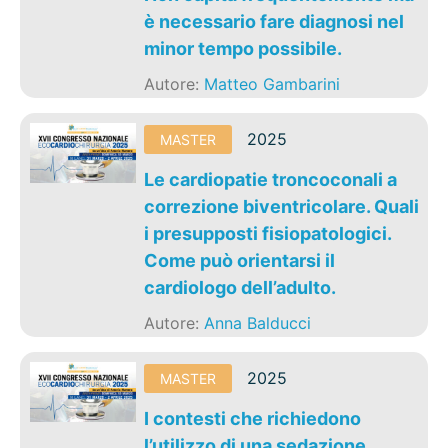
è necessario fare diagnosi nel
minor tempo possibile.
Autore:
Matteo Gambarini
2025
MASTER
Le cardiopatie troncoconali a
correzione biventricolare. Quali
i presupposti fisiopatologici.
Come può orientarsi il
cardiologo dell’adulto.
Autore:
Anna Balducci
2025
MASTER
I contesti che richiedono
l’utilizzo di una sedazione.