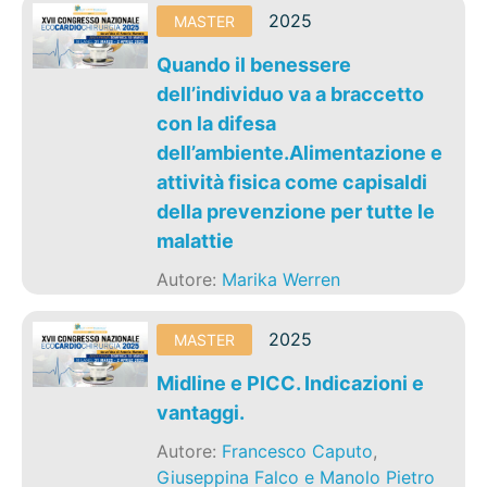
2025
MASTER
Quando il benessere
dell’individuo va a braccetto
con la difesa
dell’ambiente.Alimentazione e
attività fisica come capisaldi
della prevenzione per tutte le
malattie
Autore:
Marika Werren
2025
MASTER
Midline e PICC. Indicazioni e
vantaggi.
Autore:
Francesco Caputo
,
Giuseppina Falco e Manolo Pietro