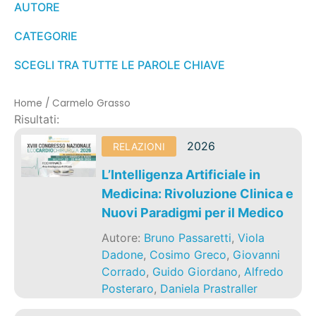
AUTORE
CATEGORIE
SCEGLI TRA TUTTE LE PAROLE CHIAVE
Home
/
Carmelo Grasso
Risultati:
2026
RELAZIONI
L’Intelligenza Artificiale in
Medicina: Rivoluzione Clinica e
Nuovi Paradigmi per il Medico
Autore:
Bruno Passaretti
,
Viola
Dadone
,
Cosimo Greco
,
Giovanni
Corrado
,
Guido Giordano
,
Alfredo
Posteraro
,
Daniela Prastraller