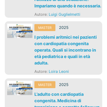
Impariamo quando è necessaria.
Autore:
Luigi Guglielmetti
2025
MASTER
I problemi aritmici nei pazienti
con cardiopatia congenita
operata. Quali si incontrano in
età pediatrica e quali in età
adulta.
Autore:
Loira Leoni
2025
MASTER
L’adulto con cardiopatia
congenita. Medicina di