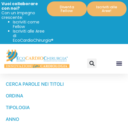
Vuoi collaborare
Diventa
Iscriviti alle
con noi?
Fellow
Aree!
Con un impegno
crescente:
Iscriviti come
Fellow
Iscriviti alle Aree
di
EcoCardioChirurgia®
CERCA PAROLE NEI TITOLI
ORDINA
TIPOLOGIA
ANNO