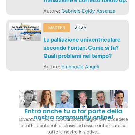
transizione e corretto follow up.
Autore:
Gabriele Egidy Assenza
2025
MASTER
La palliazione univentricolare
secondo Fontan. Come si fa?
Quali problemi nel tempo?
Autore:
Emanuela Angeli
Entra anche tu a far parte della
nostra community online!
Diventa Fellow di EcoCardioChirurgia® per accedere
a tutti i contenuti esclusivi ed essere informato su
tutte le nostre iniziative…