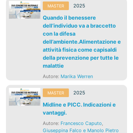
2025
MASTER
Quando il benessere
dell’individuo va a braccetto
con la difesa
dell’ambiente.Alimentazione e
attività fisica come capisaldi
della prevenzione per tutte le
malattie
Autore:
Marika Werren
2025
MASTER
Midline e PICC. Indicazioni e
vantaggi.
Autore:
Francesco Caputo
,
Giuseppina Falco e Manolo Pietro