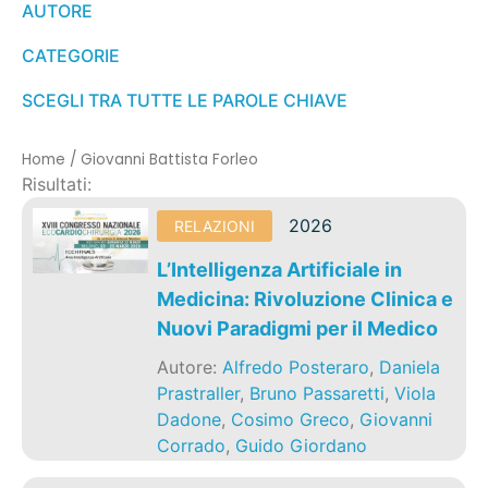
AUTORE
CATEGORIE
SCEGLI TRA TUTTE LE PAROLE CHIAVE
Home
/
Giovanni Battista Forleo
Risultati:
2026
RELAZIONI
L’Intelligenza Artificiale in
Medicina: Rivoluzione Clinica e
Nuovi Paradigmi per il Medico
Autore:
Alfredo Posteraro
,
Daniela
Prastraller
,
Bruno Passaretti
,
Viola
Dadone
,
Cosimo Greco
,
Giovanni
Corrado
,
Guido Giordano