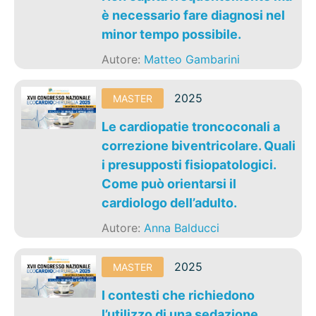
è necessario fare diagnosi nel
minor tempo possibile.
Autore:
Matteo Gambarini
2025
MASTER
Le cardiopatie troncoconali a
correzione biventricolare. Quali
i presupposti fisiopatologici.
Come può orientarsi il
cardiologo dell’adulto.
Autore:
Anna Balducci
2025
MASTER
I contesti che richiedono
l’utilizzo di una sedazione.