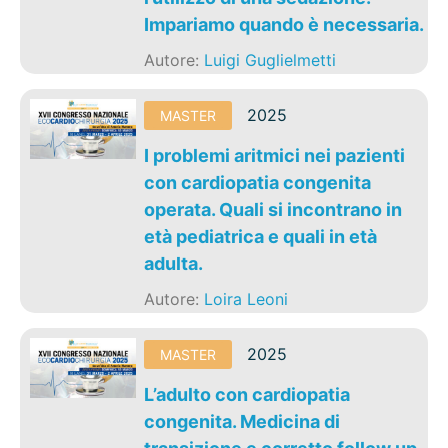
Impariamo quando è necessaria.
Autore:
Luigi Guglielmetti
2025
MASTER
I problemi aritmici nei pazienti
con cardiopatia congenita
operata. Quali si incontrano in
età pediatrica e quali in età
adulta.
Autore:
Loira Leoni
2025
MASTER
L’adulto con cardiopatia
congenita. Medicina di