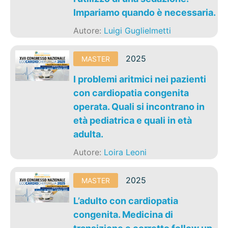
Impariamo quando è necessaria.
Autore:
Luigi Guglielmetti
2025
MASTER
I problemi aritmici nei pazienti
con cardiopatia congenita
operata. Quali si incontrano in
età pediatrica e quali in età
adulta.
Autore:
Loira Leoni
2025
MASTER
L’adulto con cardiopatia
congenita. Medicina di