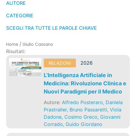
AUTORE
CATEGORIE
SCEGLI TRA TUTTE LE PAROLE CHIAVE
Home
/
Giulio Cassano
Risultati:
2026
RELAZIONI
L’Intelligenza Artificiale in
Medicina: Rivoluzione Clinica e
Nuovi Paradigmi per il Medico
Autore:
Alfredo Posteraro
,
Daniela
Prastraller
,
Bruno Passaretti
,
Viola
Dadone
,
Cosimo Greco
,
Giovanni
Corrado
,
Guido Giordano