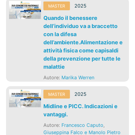
2025
MASTER
Quando il benessere
dell’individuo va a braccetto
con la difesa
dell’ambiente.Alimentazione e
attività fisica come capisaldi
della prevenzione per tutte le
malattie
Autore:
Marika Werren
2025
MASTER
Midline e PICC. Indicazioni e
vantaggi.
Autore:
Francesco Caputo
,
Giuseppina Falco e Manolo Pietro