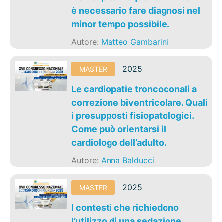
è necessario fare diagnosi nel
minor tempo possibile.
Autore:
Matteo Gambarini
2025
MASTER
Le cardiopatie troncoconali a
correzione biventricolare. Quali
i presupposti fisiopatologici.
Come può orientarsi il
cardiologo dell’adulto.
Autore:
Anna Balducci
2025
MASTER
I contesti che richiedono
l’utilizzo di una sedazione.