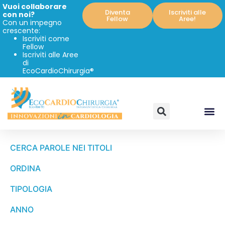
Vuoi collaborare
Diventa
Iscriviti alle
con noi?
Fellow
Aree!
Con un impegno
crescente:
Iscriviti come
Fellow
Iscriviti alle Aree
di
EcoCardioChirurgia®
CERCA PAROLE NEI TITOLI
ORDINA
TIPOLOGIA
ANNO