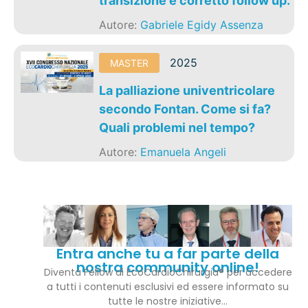
transizione e corretto follow up.
Autore:
Gabriele Egidy Assenza
2025
MASTER
La palliazione univentricolare
secondo Fontan. Come si fa?
Quali problemi nel tempo?
Autore:
Emanuela Angeli
Entra anche tu a far parte della
nostra community online!
Diventa Fellow di EcoCardioChirurgia® per accedere
a tutti i contenuti esclusivi ed essere informato su
tutte le nostre iniziative…